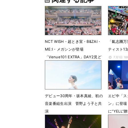
NCT WISH・超とき宣・B&ZAI・
「氣志團万
ME:I・メガシンが登場
ティスト1
「Venue101 EXTRA」DAY2見ど
7月1日 1
ころ紹介
7月16日 10時30分
デビュー30周年・坂本真綾、初の
エビ中「ス
音楽番組生出演 菅野よう子と共
ン」に登場
演
に“YELL”
2月24日 17時00分
10月26日