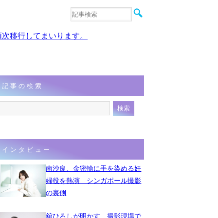
音楽
エンタメ
、順次移行してまいります。
インタビュー
動画
連載
フォト
記事の検索
インタビュー
南沙良、金密輸に手を染める妊
婦役を熱演 シンガポール撮影
の裏側
舘ひろしが明かす、撮影現場で