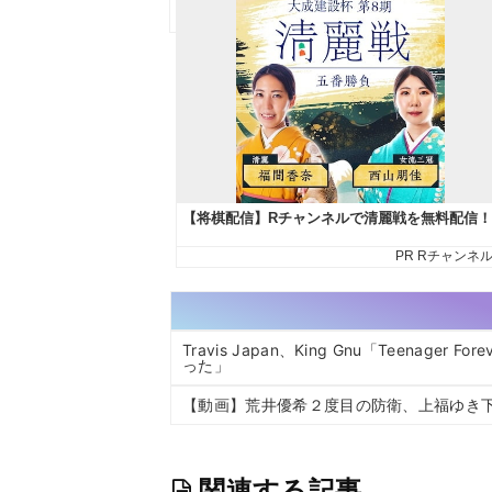
Travis Japan、King Gnu「Teen
った」
【動画】荒井優希２度目の防衛、上福ゆき下
関連する記事