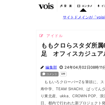
音 楽
エンタメ
イ
サイトドメインが「voi
アイドル
ももクロらスタダ所属
足 オフィスカジュア
編集部
24年04月02日08時11
ももいろクローバーZを筆頭に、ス
寿中学、TEAM SHACHI、ばって
り東北産、ukka、CROWN POP
日、都内で行われた新プロジェクト発