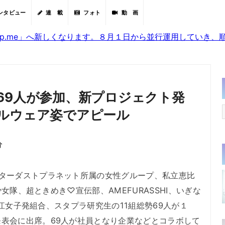
ンタビュー
連 載
フォト
動 画
sjp.me」へ新しくなります。８月１日から並行運用していき
69人が参加、新プロジェクト発
ルウェア姿でアピール
分
ターダストプラネット所属の女性グループ、私立恵比
ん少女隊、超ときめき♡宣伝部、AMEFURASSHI、いぎな
、浪江女子発組合、スタプラ研究生の11組総勢69人が１
表会に出席。69人が社員となり企業などとコラボして