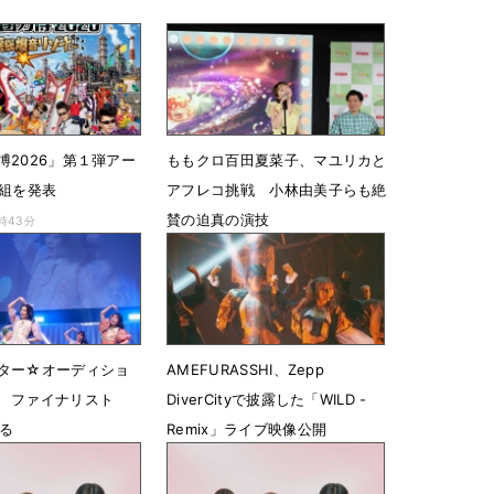
博2026」第１弾アー
ももクロ百田夏菜子、マユリカと
3組を発表
アフレコ挑戦 小林由美子らも絶
賛の迫真の演技
8時43分
6月4日 08時14分
ター☆オーディショ
AMEFURASSHI、Zepp
 ファイナリスト
DiverCityで披露した「WILD -
贈る
Remix」ライブ映像公開
 19時57分
8月28日 21時01分