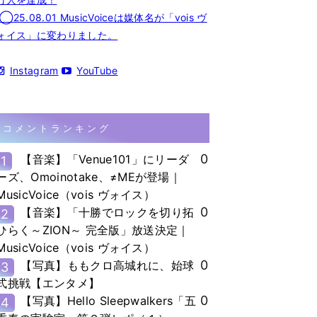
◯25.08.01 MusicVoiceは媒体名が「vois ヴ
ォイス」に変わりました。
Instagram
YouTube
コメントランキング
0
【音楽】「Venue101」にリーダ
1
ーズ、Omoinotake、≠MEが登場｜
MusicVoice（vois ヴォイス）
0
【音楽】「十勝でロックを切り拓
2
ひらく～ZION～ 完全版」放送決定｜
MusicVoice（vois ヴォイス）
0
【写真】ももクロ高城れに、始球
3
式挑戦【エンタメ】
0
【写真】Hello Sleepwalkers「五
4