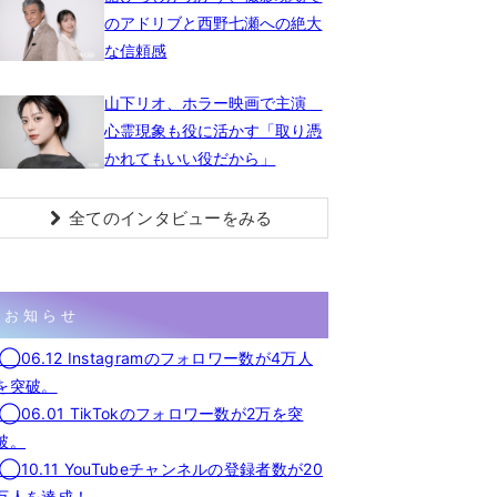
のアドリブと西野七瀬への絶大
な信頼感
山下リオ、ホラー映画で主演
心霊現象も役に活かす「取り憑
かれてもいい役だから」
全てのインタビューをみる
お知らせ
◯06.12 Instagramのフォロワー数が4万人
を突破。
◯06.01 TikTokのフォロワー数が2万を突
破。
◯10.11 YouTubeチャンネルの登録者数が20
万人を達成！