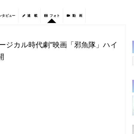
ンタビュー
連 載
フォト
動 画
ージカル時代劇”映画「邪魚隊」ハイ
開