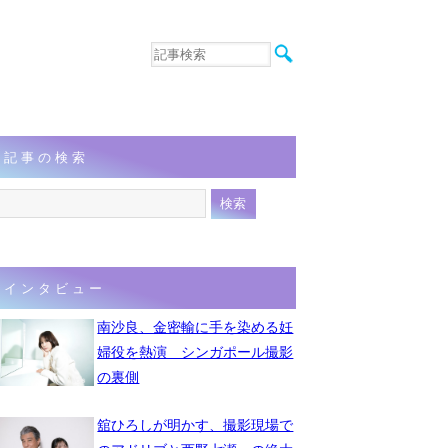
音楽
エンタメ
インタビュー
動画
記事の検索
連載
フォト
インタビュー
南沙良、金密輸に手を染める妊
婦役を熱演 シンガポール撮影
の裏側
舘ひろしが明かす、撮影現場で