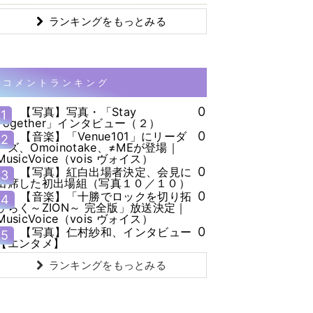
ランキングをもっとみる
コメントランキング
0
【写真】写真・「Stay
1
Together」インタビュー（２）
0
【音楽】「Venue101」にリーダ
2
ーズ、Omoinotake、≠MEが登場｜
MusicVoice（vois ヴォイス）
0
【写真】紅白出場者決定、会見に
3
出席した初出場組（写真１０／１０）
0
【音楽】「十勝でロックを切り拓
4
ひらく～ZION～ 完全版」放送決定｜
MusicVoice（vois ヴォイス）
0
【写真】仁村紗和、インタビュー
5
【エンタメ】
ランキングをもっとみる