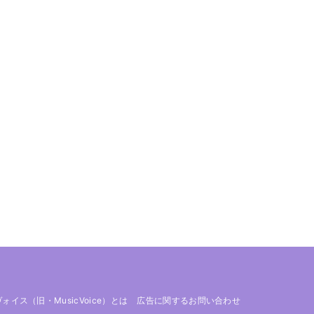
 ヴォイス（旧・MusicVoice）とは
広告に関するお問い合わせ