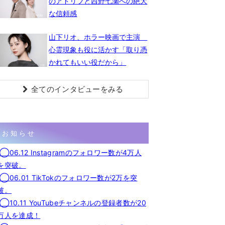
のアドリブと西野七瀬への絶大
な信頼感
山下リオ、ホラー映画で主演
心霊現象も役に活かす「取り憑
かれてもいい役だから」
全てのインタビューをみる
お知らせ
◯06.12 Instagramのフォロワー数が4万人
を突破。
◯06.01 TikTokのフォロワー数が2万を突
破。
◯10.11 YouTubeチャンネルの登録者数が20
万人を達成！