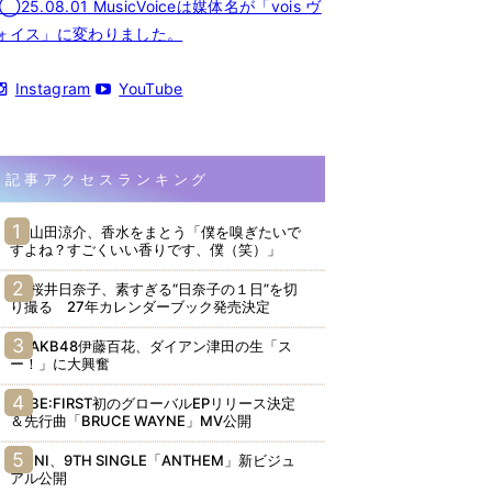
◯25.08.01 MusicVoiceは媒体名が「vois ヴ
ォイス」に変わりました。
Instagram
YouTube
記事アクセスランキング
山田涼介、香水をまとう「僕を嗅ぎたいで
すよね？すごくいい香りです、僕（笑）」
桜井日奈子、素すぎる“日奈子の１日”を切
り撮る 27年カレンダーブック発売決定
AKB48伊藤百花、ダイアン津田の生「ス
ー！」に大興奮
BE:FIRST初のグローバルEPリリース決定
＆先行曲「BRUCE WAYNE」MV公開
INI、9TH SINGLE「ANTHEM」新ビジュ
アル公開