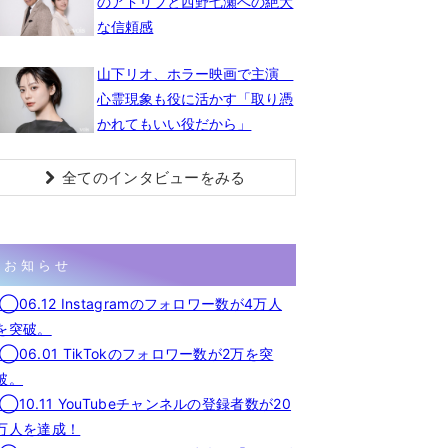
のアドリブと西野七瀬への絶大
な信頼感
山下リオ、ホラー映画で主演
心霊現象も役に活かす「取り憑
かれてもいい役だから」
全てのインタビューをみる
お知らせ
◯06.12 Instagramのフォロワー数が4万人
を突破。
◯06.01 TikTokのフォロワー数が2万を突
破。
◯10.11 YouTubeチャンネルの登録者数が20
万人を達成！