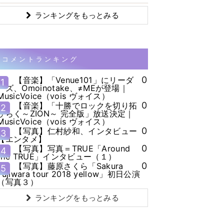
ランキングをもっとみる
コメントランキング
0
【音楽】「Venue101」にリーダ
1
ーズ、Omoinotake、≠MEが登場｜
MusicVoice（vois ヴォイス）
0
【音楽】「十勝でロックを切り拓
2
ひらく～ZION～ 完全版」放送決定｜
MusicVoice（vois ヴォイス）
0
【写真】仁村紗和、インタビュー
3
【エンタメ】
0
【写真】写真＝TRUE「Around
4
the TRUE」インタビュー（１）
0
【写真】藤原さくら「Sakura
5
Fujiwara tour 2018 yellow」初日公演
（写真３）
ランキングをもっとみる