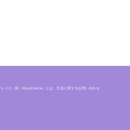
 ヴォイス（旧・MusicVoice）とは
広告に関するお問い合わせ