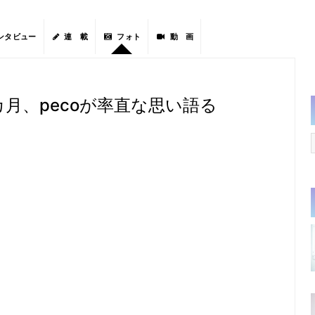
ンタビュー
連 載
フォト
動 画
８カ月、pecoが率直な思い語る