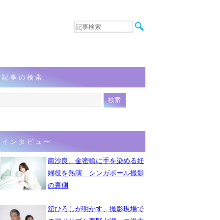
音楽
エンタメ
インタビュー
動画
記事の検索
連載
フォト
インタビュー
南沙良、金密輸に手を染める妊
婦役を熱演 シンガポール撮影
の裏側
舘ひろしが明かす、撮影現場で