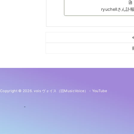
ryuchellさ
Copyright © 2026. vois ヴォイス（旧MusicVoice）
-
YouTube
-