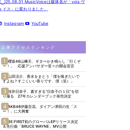
◯25.08.01 MusicVoiceは媒体名が「vois ヴ
ォイス」に変わりました。
Instagram
YouTube
記事アクセスランキング
櫻坂46山﨑天、ギターかき鳴らし「行くぞ
ー！」 応援アンバサダー堂々の開会宣言
山田涼介、香水をまとう「僕を嗅ぎたいで
すよね？すごくいい香りです、僕（笑）」
桜井日奈子、素すぎる“日奈子の１日”を切
り撮る 27年カレンダーブック発売決定
AKB48伊藤百花、ダイアン津田の生「ス
ー！」に大興奮
BE:FIRST初のグローバルEPリリース決定
＆先行曲「BRUCE WAYNE」MV公開