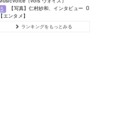
MusicVoice（vois ヴォイス）
0
【写真】仁村紗和、インタビュー
5
【エンタメ】
ランキングをもっとみる