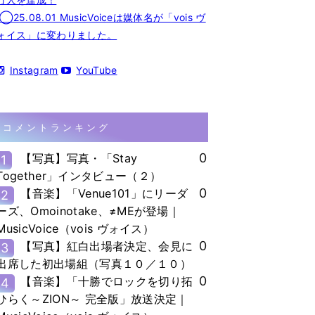
◯25.08.01 MusicVoiceは媒体名が「vois ヴ
ォイス」に変わりました。
Instagram
YouTube
コメントランキング
0
【写真】写真・「Stay
1
Together」インタビュー（２）
0
【音楽】「Venue101」にリーダ
2
ーズ、Omoinotake、≠MEが登場｜
MusicVoice（vois ヴォイス）
0
【写真】紅白出場者決定、会見に
3
出席した初出場組（写真１０／１０）
0
【音楽】「十勝でロックを切り拓
4
ひらく～ZION～ 完全版」放送決定｜