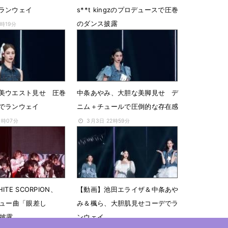
ランウェイ
s**t kingzのプロデュースで圧巻
のダンス披露
8時19分
3月3日 23時59分
美ウエスト見せ 圧巻
中条あやみ、大胆な美脚見せ デ
でランウェイ
ニム＋チュールで圧倒的な存在感
3時07分
3月3日 22時59分
TE SCORPION、
【動画】池田エライザ＆中条あや
ビュー曲「眼差し
み＆楓ら、大胆肌見せコーデでラ
を披露
ンウェイ