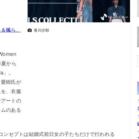
／
み＆楓ら、
香川沙耶
omen
年春夏から
da」。
田愛樹氏が
観を、衣服
やアートの
ームのある
ズンコンセプトは結婚式前日女の子たちだけで行われる