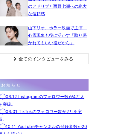
のアドリブと西野七瀬への絶大
な信頼感
山下リオ、ホラー映画で主演
心霊現象も役に活かす「取り憑
かれてもいい役だから」
全てのインタビューをみる
お知らせ
◯06.12 Instagramのフォロワー数が4万人
を突破。
◯06.01 TikTokのフォロワー数が2万を突
破。
◯10.11 YouTubeチャンネルの登録者数が20
万人を達成！