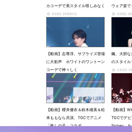
カコーデで美スタイル惜しみなく
ウェア姿で
9月8日 23時50分
5月6日 0
【動画】志尊淳、サプライズ登場
楓、大胆な
に大歓声 ホワイトのワントーン
のスタイル
コーデで神々しく
3月3日 2
3月3日 23時30分
【動画】櫻井優衣＆鈴木瞳美＆松
【動画】WHI
本ももなら共演、TGCでアニメ
TGCでデ
「推しの子」コラボ
Sniper」