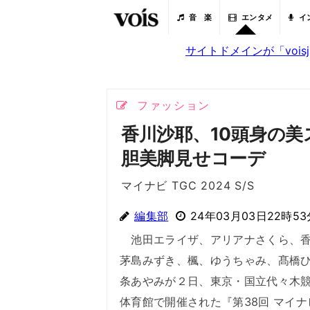
音 楽
エンタメ
イ
サイトドメインが「voi
ファッション
香川沙耶、10頭身の
胆美脚見せコーデ
マイナビ TGC 2024 S/S
編集部
24年03月03日22時53
池田エライザ、アリアナさくら、香
茅島みずき、楓、ゆうちゃみ、髙橋
条あやみが２日、東京・国立代々木
体育館で開催された『第38回 マイナ