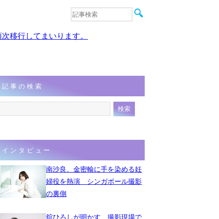
音楽
エンタメ
、順次移行してまいります。
インタビュー
動画
連載
フォト
記事の検索
インタビュー
南沙良、金密輸に手を染める妊
婦役を熱演 シンガポール撮影
の裏側
舘ひろしが明かす、撮影現場で