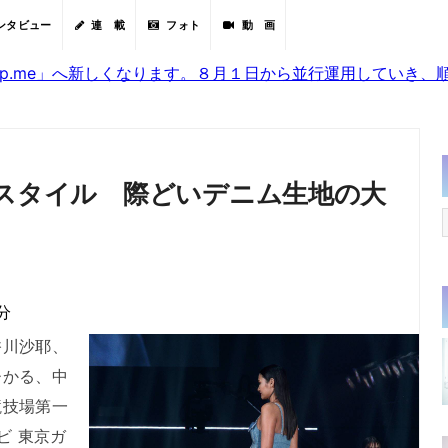
ンタビュー
連 載
フォト
動 画
sjp.me」へ新しくなります。８月１日から並行運用していき
美スタイル 際どいデニム生地の大
分
川沙耶、
ひかる、中
競技場第一
ビ 東京ガ