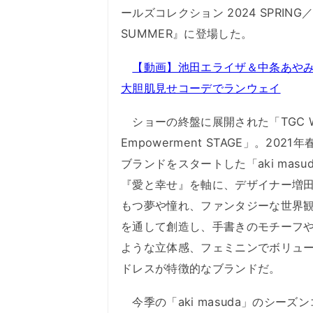
ールズコレクション 2024 SPRING
SUMMER』に登場した。
【動画】池田エライザ＆中条あや
大胆肌見せコーデでランウェイ
ショーの終盤に展開された「TGC W
Empowerment STAGE」。2021
ブランドをスタートした「aki masu
『愛と幸せ』を軸に、デザイナー増
もつ夢や憧れ、ファンタジーな世界
を通して創造し、手書きのモチーフ
ような立体感、フェミニンでボリュ
ドレスが特徴的なブランドだ。
今季の「aki masuda」のシー