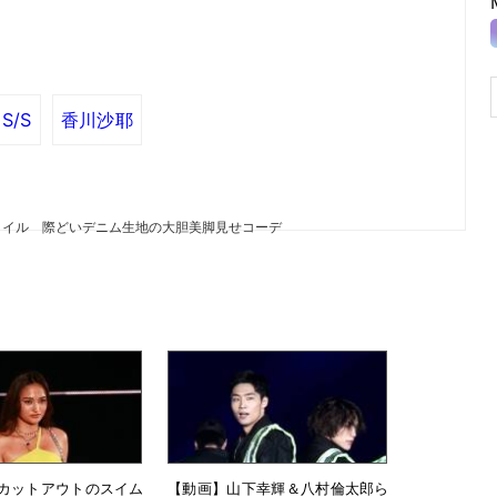
S/S
香川沙耶
タイル 際どいデニム生地の大胆美脚見せコーデ
カットアウトのスイム
【動画】山下幸輝＆八村倫太郎ら