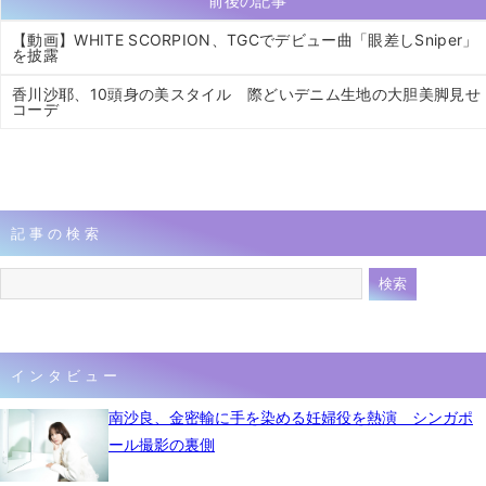
前後の記事
【動画】WHITE SCORPION、TGCでデビュー曲「眼差しSniper」
を披露
香川沙耶、10頭身の美スタイル 際どいデニム生地の大胆美脚見せ
コーデ
記事の検索
インタビュー
南沙良、金密輸に手を染める妊婦役を熱演 シンガポ
ール撮影の裏側