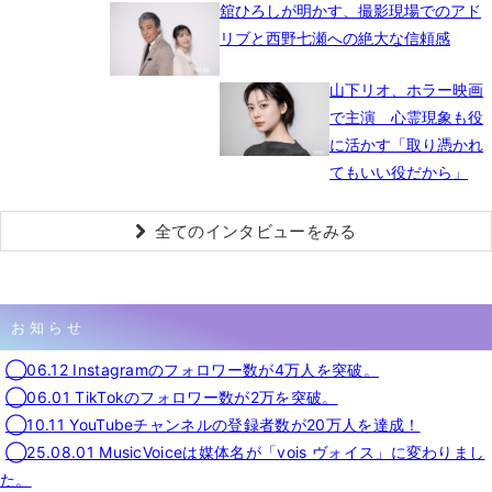
舘ひろしが明かす、撮影現場でのアド
リブと西野七瀬への絶大な信頼感
山下リオ、ホラー映画
で主演 心霊現象も役
に活かす「取り憑かれ
てもいい役だから」
全てのインタビューをみる
お知らせ
◯06.12 Instagramのフォロワー数が4万人を突破。
◯06.01 TikTokのフォロワー数が2万を突破。
◯10.11 YouTubeチャンネルの登録者数が20万人を達成！
◯25.08.01 MusicVoiceは媒体名が「vois ヴォイス」に変わりまし
た。