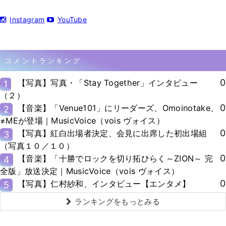
Instagram
YouTube
コメントランキング
0
【写真】写真・「Stay Together」インタビュー
1
（２）
0
【音楽】「Venue101」にリーダーズ、Omoinotake、
2
≠MEが登場｜MusicVoice（vois ヴォイス）
0
【写真】紅白出場者決定、会見に出席した初出場組
3
（写真１０／１０）
0
【音楽】「十勝でロックを切り拓ひらく～ZION～ 完
4
全版」放送決定｜MusicVoice（vois ヴォイス）
0
【写真】仁村紗和、インタビュー【エンタメ】
5
ランキングをもっとみる