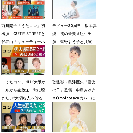
7月18日 18時19分
前川陽子「うたコン」初
デビュー30周年・坂本真
出演 CUTIE STREETと
綾、初の音楽番組生出
代表曲「キューティーハ
演 菅野よう子と共演
ニー」をコラボ
2月24日 17時00分
5月19日 07時00分
「うたコン」NHK大阪ホ
歌怪獣・島津亜矢「音楽
ールから生放送 秋に聴
の日」登場 中島みゆき
きたい“大切な人へ贈る
＆Omoinotakeカバーに
歌”特集
ネット「心に響く」
9月26日 07時30分
7月19日 21時09分