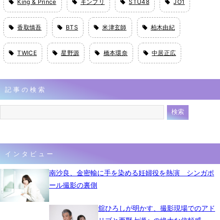
King & Prince
キンプリ
STU48
JO1
香取慎吾
BTS
米津玄師
柏木由紀
TWICE
星野源
橋本環奈
中居正広
記事の検索
インタビュー
南沙良、金密輸に手を染める妊婦役を熱演 シンガポ
ール撮影の裏側
舘ひろしが明かす、撮影現場でのアド