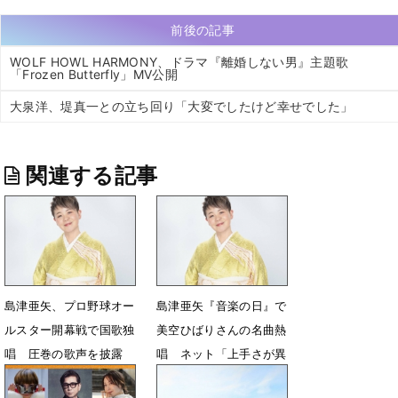
前後の記事
WOLF HOWL HARMONY、ドラマ『離婚しない男』主題歌
「Frozen Butterfly」MV公開
大泉洋、堤真一との立ち回り「大変でしたけど幸せでした」
関連する記事
島津亜矢、プロ野球オー
島津亜矢『音楽の日』で
ルスター開幕戦で国歌独
美空ひばりさんの名曲熱
唱 圧巻の歌声を披露
唱 ネット「上手さが異
次元すぎる」
7月28日 22時27分