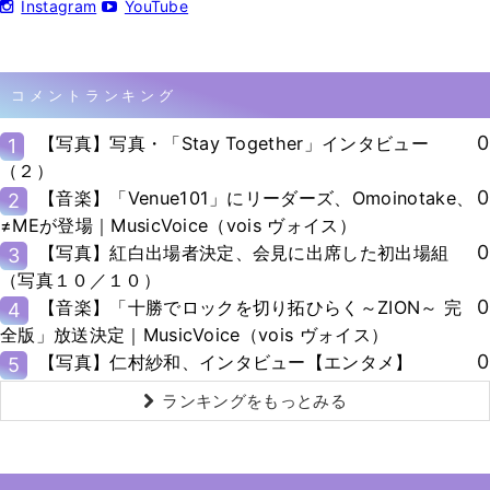
Instagram
YouTube
コメントランキング
0
【写真】写真・「Stay Together」インタビュー
1
（２）
0
【音楽】「Venue101」にリーダーズ、Omoinotake、
2
≠MEが登場｜MusicVoice（vois ヴォイス）
0
【写真】紅白出場者決定、会見に出席した初出場組
3
（写真１０／１０）
0
【音楽】「十勝でロックを切り拓ひらく～ZION～ 完
4
全版」放送決定｜MusicVoice（vois ヴォイス）
0
【写真】仁村紗和、インタビュー【エンタメ】
5
ランキングをもっとみる