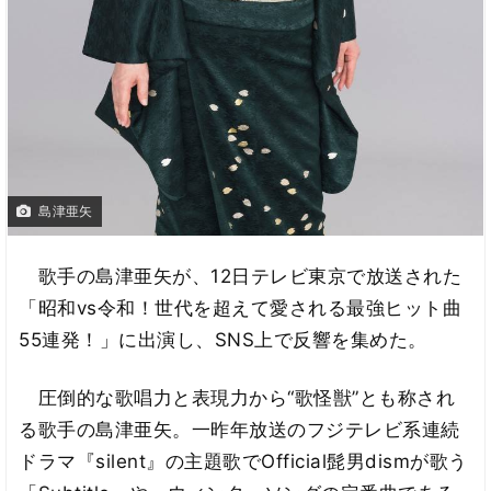
島津亜矢
歌手の島津亜矢が、12日テレビ東京で放送された
「昭和vs令和！世代を超えて愛される最強ヒット曲
55連発！」に出演し、SNS上で反響を集めた。
圧倒的な歌唱力と表現力から“歌怪獣”とも称され
る歌手の島津亜矢。一昨年放送のフジテレビ系連続
ドラマ『silent』の主題歌でOfficial髭男dismが歌う