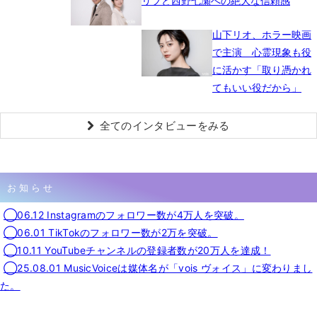
リブと西野七瀬への絶大な信頼感
山下リオ、ホラー映画
で主演 心霊現象も役
に活かす「取り憑かれ
てもいい役だから」
全てのインタビューをみる
お知らせ
◯06.12 Instagramのフォロワー数が4万人を突破。
◯06.01 TikTokのフォロワー数が2万を突破。
◯10.11 YouTubeチャンネルの登録者数が20万人を達成！
◯25.08.01 MusicVoiceは媒体名が「vois ヴォイス」に変わりまし
た。