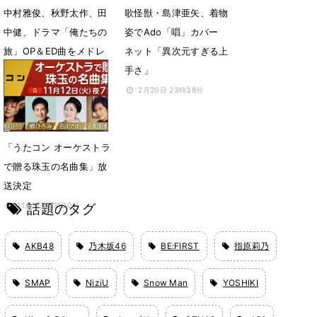
中村雅俊、秋野太作、田
歌怪獣・島津亜矢、着物
中健、ドラマ「俺たちの
姿でAdo「唱」カバー
旅」OP＆ED曲をメドレ
ネット「異次元すぎる上
ーで披露
手さ」
7月1日 14時12分
2月20日 23時38分
「うたコン オーケストラ
で贈る珠玉の名曲集」放
送決定
話題のタグ
11月5日 17時00分
AKB48
乃木坂46
BE:FIRST
指原莉乃
SMAP
NiziU
Snow Man
YOSHIKI