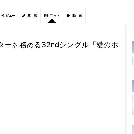
ンタビュー
連 載
フォト
動 画
ンターを務める32ndシングル「愛のホ