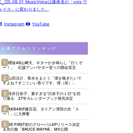
◯25.08.01 MusicVoiceは媒体名が「vois ヴ
ォイス」に変わりました。
Instagram
YouTube
記事アクセスランキング
櫻坂46山﨑天、ギターかき鳴らし「行くぞ
ー！」 応援アンバサダー堂々の開会宣言
山田涼介、香水をまとう「僕を嗅ぎたいで
すよね？すごくいい香りです、僕（笑）」
桜井日奈子、素すぎる“日奈子の１日”を切
り撮る 27年カレンダーブック発売決定
AKB48伊藤百花、ダイアン津田の生「ス
ー！」に大興奮
BE:FIRST初のグローバルEPリリース決定
＆先行曲「BRUCE WAYNE」MV公開