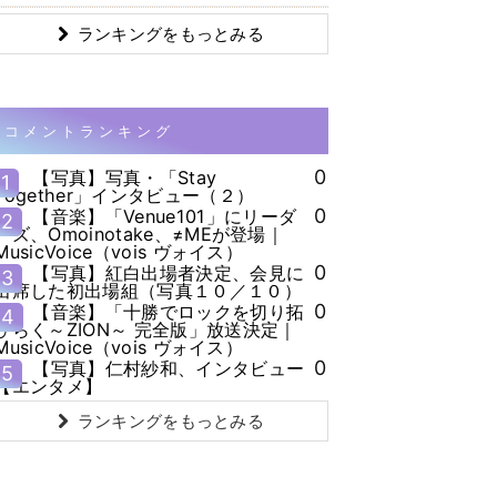
ランキングをもっとみる
コメントランキング
0
【写真】写真・「Stay
1
Together」インタビュー（２）
0
【音楽】「Venue101」にリーダ
2
ーズ、Omoinotake、≠MEが登場｜
MusicVoice（vois ヴォイス）
0
【写真】紅白出場者決定、会見に
3
出席した初出場組（写真１０／１０）
0
【音楽】「十勝でロックを切り拓
4
ひらく～ZION～ 完全版」放送決定｜
MusicVoice（vois ヴォイス）
0
【写真】仁村紗和、インタビュー
5
【エンタメ】
ランキングをもっとみる