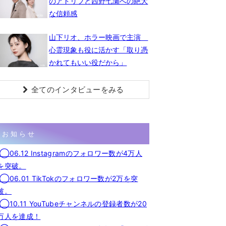
のアドリブと西野七瀬への絶大
な信頼感
山下リオ、ホラー映画で主演
心霊現象も役に活かす「取り憑
かれてもいい役だから」
全てのインタビューをみる
お知らせ
◯06.12 Instagramのフォロワー数が4万人
を突破。
◯06.01 TikTokのフォロワー数が2万を突
破。
◯10.11 YouTubeチャンネルの登録者数が20
万人を達成！