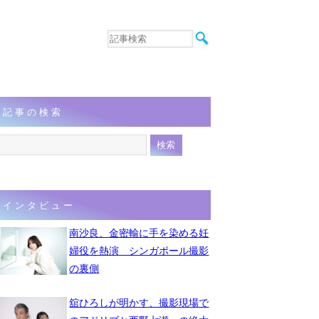
音楽
エンタメ
インタビュー
動画
記事の検索
連載
フォト
インタビュー
南沙良、金密輸に手を染める妊
婦役を熱演 シンガポール撮影
の裏側
舘ひろしが明かす、撮影現場で