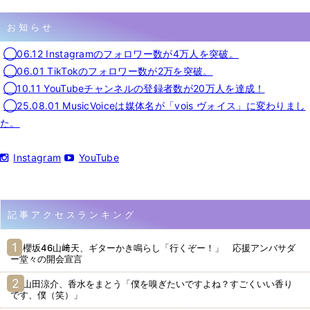
お知らせ
◯06.12 Instagramのフォロワー数が4万人を突破。
◯06.01 TikTokのフォロワー数が2万を突破。
◯10.11 YouTubeチャンネルの登録者数が20万人を達成！
◯25.08.01 MusicVoiceは媒体名が「vois ヴォイス」に変わりまし
た。
Instagram
YouTube
記事アクセスランキング
櫻坂46山﨑天、ギターかき鳴らし「行くぞー！」 応援アンバサダ
ー堂々の開会宣言
山田涼介、香水をまとう「僕を嗅ぎたいですよね？すごくいい香り
です、僕（笑）」