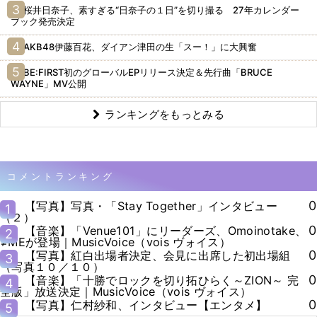
桜井日奈子、素すぎる“日奈子の１日”を切り撮る 27年カレンダー
ブック発売決定
AKB48伊藤百花、ダイアン津田の生「スー！」に大興奮
BE:FIRST初のグローバルEPリリース決定＆先行曲「BRUCE
WAYNE」MV公開
ランキングをもっとみる
コメントランキング
0
【写真】写真・「Stay Together」インタビュー
1
（２）
0
【音楽】「Venue101」にリーダーズ、Omoinotake、
2
≠MEが登場｜MusicVoice（vois ヴォイス）
0
【写真】紅白出場者決定、会見に出席した初出場組
3
（写真１０／１０）
0
【音楽】「十勝でロックを切り拓ひらく～ZION～ 完
4
全版」放送決定｜MusicVoice（vois ヴォイス）
0
【写真】仁村紗和、インタビュー【エンタメ】
5