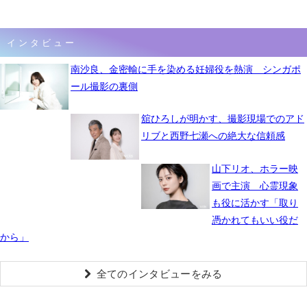
インタビュー
南沙良、金密輸に手を染める妊婦役を熱演 シンガポ
ール撮影の裏側
舘ひろしが明かす、撮影現場でのアド
リブと西野七瀬への絶大な信頼感
山下リオ、ホラー映
画で主演 心霊現象
も役に活かす「取り
憑かれてもいい役だ
から」
全てのインタビューをみる