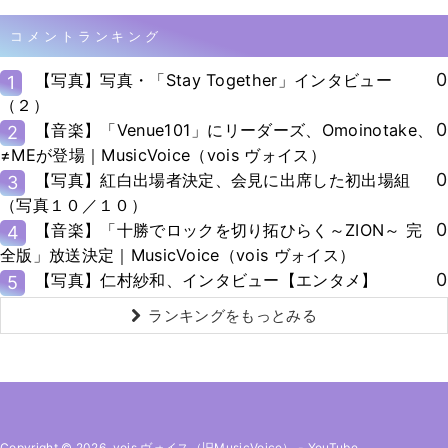
コメントランキング
0
【写真】写真・「Stay Together」インタビュー
1
（２）
0
【音楽】「Venue101」にリーダーズ、Omoinotake、
2
≠MEが登場｜MusicVoice（vois ヴォイス）
0
【写真】紅白出場者決定、会見に出席した初出場組
3
（写真１０／１０）
0
【音楽】「十勝でロックを切り拓ひらく～ZION～ 完
4
全版」放送決定｜MusicVoice（vois ヴォイス）
0
【写真】仁村紗和、インタビュー【エンタメ】
5
ランキングをもっとみる
Copyright © 2026. vois ヴォイス（旧MusicVoice）
-
YouTube