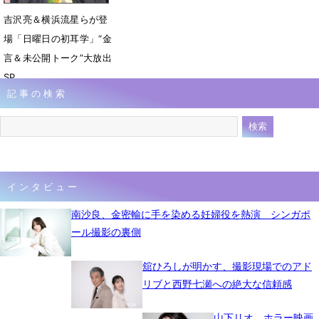
吉沢亮＆横浜流星らが登
場「日曜日の初耳学」“金
言＆未公開トーク”大放出
SP
記事の検索
12月21日 17時30分
インタビュー
南沙良、金密輸に手を染める妊婦役を熱演 シンガポ
ール撮影の裏側
舘ひろしが明かす、撮影現場でのアド
リブと西野七瀬への絶大な信頼感
山下リオ、ホラー映画