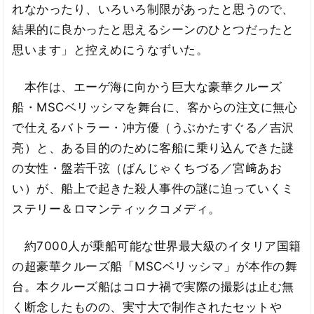
れなかったり、いろいろ制限があったと思うので、
結果的に良かったと思えるシーンのひとつだったと
思います」と控えめにうなずいた。
本作は、エーゲ海に向かう巨大な豪華クルーズ
船・MSCベリッシマを舞台に、客からの注文に無心
で仕えるバトラー・冲方優（うぶかたすぐる／吉沢
亮）と、ある目的のために客船に乗り込んできた謎
の女性・盤若千弦（ばんじゃくちづる／宮﨑あお
い）が、船上で起きた殺人事件の謎に迫っていくミ
ステリー＆ロマンティックコメディ。
約7000人が乗船可能な世界最大級のイタリア国籍
の超豪華クルーズ船「MSCベリッシマ」が本作の舞
台。本クルーズ船はコロナ禍で実際の撮影は止む無
く断念したものの、実寸大で制作されたセットや