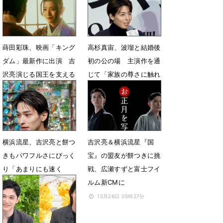
6月3日 07時00分
5月26日 07時00分
蒔田彩珠、映画「キング
高杉真宙、波瑠と結婚後
ダム」最新作に出演 吉
初の公の場 主演作を通
沢亮演じる国王を支える
じて「家族の尊さに触れ
宮女役
た」
4月3日 18時02分
1月9日 23時12分
横浜流星、吉沢亮と餅つ
吉沢亮＆横浜流星『国
きもパワフルさにびっく
宝』の盟友が餅つきに挑
り「あまりにも速く
戦、広瀬すずと富士フイ
て…」
ルム新CMに
1月7日 23時44分
12月26日 05時27分