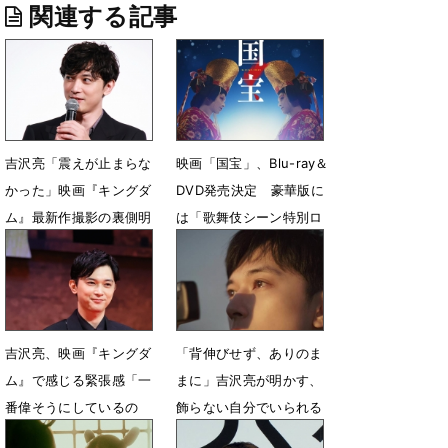
関連する記事
吉沢亮「震えが止まらな
映画「国宝」、Blu-ray＆
かった」映画『キングダ
DVD発売決定 豪華版に
ム』最新作撮影の裏側明
は「歌舞伎シーン特別ロ
かす
ングバージョン」を収録
7月17日 20時54分
7月9日 13時00分
吉沢亮、映画『キングダ
「背伸びせず、ありのま
ム』で感じる緊張感「一
まに」吉沢亮が明かす、
番偉そうにしているの
飾らない自分でいられる
で...」
場所