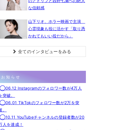
のアドリブと西野七瀬への絶大
な信頼感
山下リオ、ホラー映画で主演
心霊現象も役に活かす「取り憑
かれてもいい役だから」
全てのインタビューをみる
お知らせ
◯06.12 Instagramのフォロワー数が4万人
を突破。
◯06.01 TikTokのフォロワー数が2万を突
破。
◯10.11 YouTubeチャンネルの登録者数が20
万人を達成！