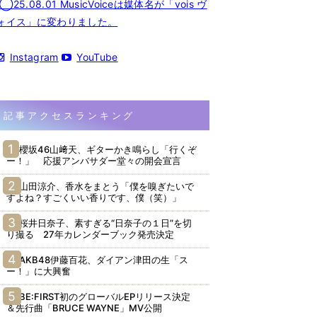
◯25.08.01 MusicVoiceは媒体名が「vois ヴ
ォイス」に変わりました。
Instagram
YouTube
記事アクセスランキング
櫻坂46山﨑天、ギターかき鳴らし「行くぞ
ー！」 応援アンバサダー堂々の開会宣言
山田涼介、香水をまとう「僕を嗅ぎたいで
すよね？すごくいい香りです、僕（笑）」
桜井日奈子、素すぎる“日奈子の１日”を切
り撮る 27年カレンダーブック発売決定
AKB48伊藤百花、ダイアン津田の生「ス
ー！」に大興奮
BE:FIRST初のグローバルEPリリース決定
＆先行曲「BRUCE WAYNE」MV公開