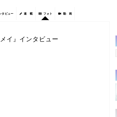
ンタビュー
連 載
フォト
動 画
のメイ』インタビュー