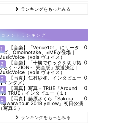
ランキングをもっとみる
コメントランキング
0
【音楽】「Venue101」にリーダ
1
ーズ、Omoinotake、≠MEが登場｜
MusicVoice（vois ヴォイス）
0
【音楽】「十勝でロックを切り拓
2
ひらく～ZION～ 完全版」放送決定｜
MusicVoice（vois ヴォイス）
0
【写真】仁村紗和、インタビュー
3
【エンタメ】
0
【写真】写真＝TRUE「Around
4
the TRUE」インタビュー（１）
0
【写真】藤原さくら「Sakura
5
Fujiwara tour 2018 yellow」初日公演
（写真３）
ランキングをもっとみる