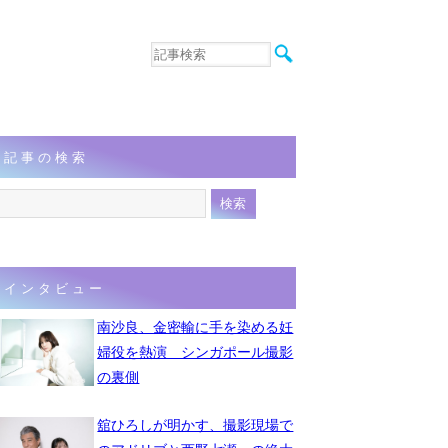
音楽
エンタメ
インタビュー
動画
記事の検索
連載
フォト
インタビュー
南沙良、金密輸に手を染める妊
婦役を熱演 シンガポール撮影
の裏側
舘ひろしが明かす、撮影現場で