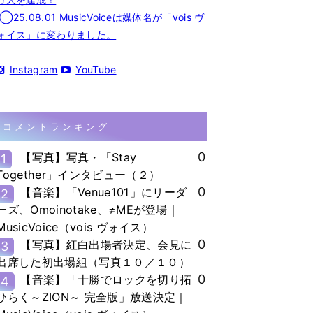
◯25.08.01 MusicVoiceは媒体名が「vois ヴ
ォイス」に変わりました。
Instagram
YouTube
コメントランキング
0
【写真】写真・「Stay
1
Together」インタビュー（２）
0
【音楽】「Venue101」にリーダ
2
ーズ、Omoinotake、≠MEが登場｜
MusicVoice（vois ヴォイス）
0
【写真】紅白出場者決定、会見に
3
出席した初出場組（写真１０／１０）
0
【音楽】「十勝でロックを切り拓
4
ひらく～ZION～ 完全版」放送決定｜