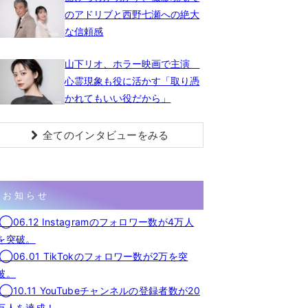
のアドリブと西野七瀬への絶大
な信頼感
山下リオ、ホラー映画で主演
心霊現象も役に活かす「取り憑
かれてもいい役だから」
全てのインタビューをみる
お知らせ
◯06.12 Instagramのフォロワー数が4万人
を突破。
◯06.01 TikTokのフォロワー数が2万を突
破。
◯10.11 YouTubeチャンネルの登録者数が20
万人を達成！