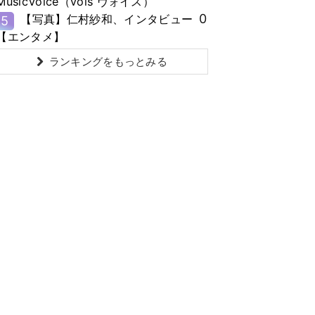
MusicVoice（vois ヴォイス）
0
【写真】仁村紗和、インタビュー
5
【エンタメ】
ランキングをもっとみる