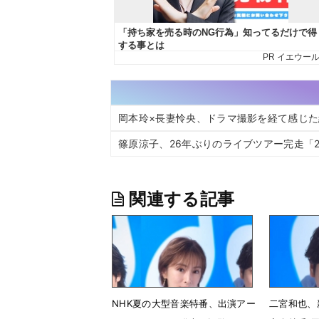
岡本玲×長妻怜央、ドラマ撮影を経て感じ
篠原涼子、26年ぶりのライブツアー完走「
関連する記事
NHK夏の大型音楽特番、出演アー
二宮和也、