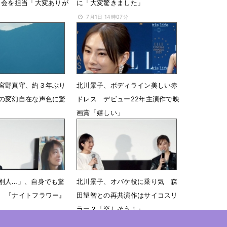
司会を担当「大変ありが
に「大変驚きました」
7月1日 14時07分
4時00分
宮野真守、約３年ぶり
北川景子、ボディライン美しい赤
の変幻自在な声色に驚
ドレス デビュー22年主演作で映
画賞「嬉しい」
07時00分
12月11日 07時57分
別人…」、自身でも驚
北川景子、オバケ役に乗り気 森
 『ナイトフラワー』
田望智との再共演作はサイコスリ
ラー？「楽しそう！」
 07時30分
12月10日 07時16分