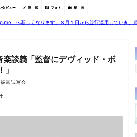
ンタビュー
連 載
フォト
動 画
sjp.me」へ新しくなります。８月１日から並行運用していき
音楽談義「監督にデヴィッド・ボ
！」
成披露試写会
分