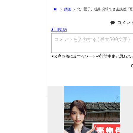
>
動画
>
北川景子、撮影現場で音楽談義「
コメン