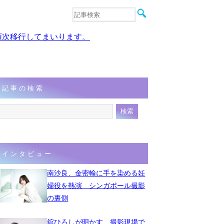
音楽
エンタメ
、順次移行してまいります。
インタビュー
動画
連載
フォト
記事の検索
インタビュー
南沙良、金密輸に手を染める妊
婦役を熱演 シンガポール撮影
の裏側
舘ひろしが明かす、撮影現場で