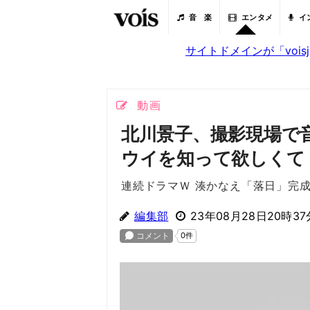
音 楽
エンタメ
イ
サイトドメインが「voi
動画
北川景子、撮影現場で
ウイを知って欲しくて
連続ドラマＷ 湊かなえ「落日」完
編集部
23年08月28日20時37