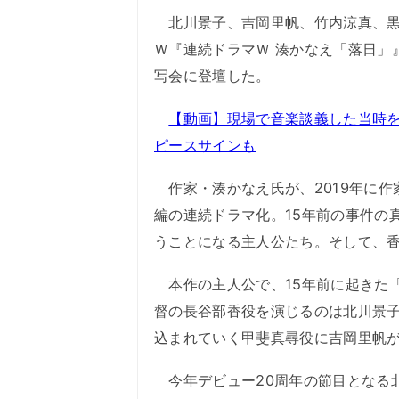
北川景子、吉岡里帆、竹内涼真、黒
Ｗ『連続ドラマＷ 湊かなえ「落日」
写会に登壇した。
【動画】現場で音楽談義した当時
ピースサインも
作家・湊かなえ氏が、2019年に作
編の連続ドラマ化。15年前の事件の
うことになる主人公たち。そして、香
本作の主人公で、15年前に起きた
督の長谷部香役を演じるのは北川景
込まれていく甲斐真尋役に吉岡里帆
今年デビュー20周年の節目となる