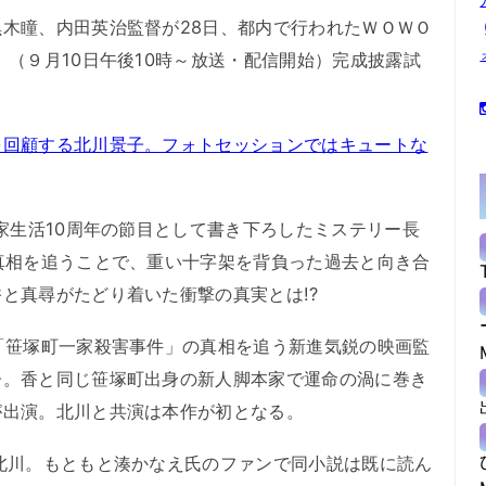
木瞳、内田英治監督が28日、都内で行われたＷＯＷＯ
』（９月10日午後10時～放送・配信開始）完成披露試
を回顧する北川景子。フォトセッションではキュートな
家生活10周年の節目として書き下ろしたミステリー長
真相を追うことで、重い十字架を背負った過去と向き合
と真尋がたどり着いた衝撃の真実とは!?
「笹塚町一家殺害事件」の真相を追う新進気鋭の映画監
子。香と同じ笹塚町出身の新人脚本家で運命の渦に巻き
が出演。北川と共演は本作が初となる。
北川。もともと湊かなえ氏のファンで同小説は既に読ん