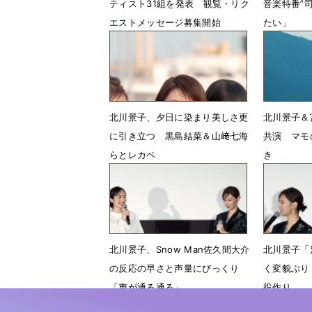
ティスト31組を発表 観覧・リク
音楽特番”
エストメッセージ募集開始
たい」
7月3日 22時00分
7月2日 1
北川景子、夕日に染まり美しさ更
北川景子＆
に引き立つ 黒島結菜＆山﨑七海
共演 マモ
らとレカペ
き
5月4日 17時26分
1月20日 
北川景子、Snow Man佐久間大介
北川景子「
の反応の早さと声量にびっくり
く変貌ぶり
「声が通る通る」
役作り
12月10日 07時48分
12月10日