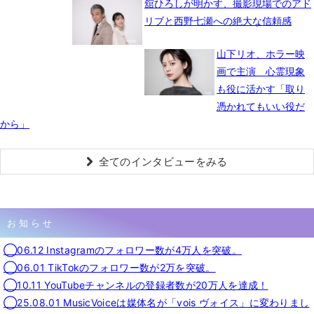
舘ひろしが明かす、撮影現場でのアド
リブと西野七瀬への絶大な信頼感
山下リオ、ホラー映
画で主演 心霊現象
も役に活かす「取り
憑かれてもいい役だ
から」
全てのインタビューをみる
お知らせ
◯06.12 Instagramのフォロワー数が4万人を突破。
◯06.01 TikTokのフォロワー数が2万を突破。
◯10.11 YouTubeチャンネルの登録者数が20万人を達成！
◯25.08.01 MusicVoiceは媒体名が「vois ヴォイス」に変わりまし