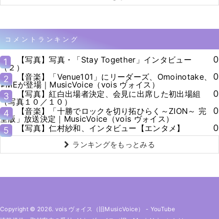
コメントランキング
0
【写真】写真・「Stay Together」インタビュー
1
（２）
0
【音楽】「Venue101」にリーダーズ、Omoinotake、
2
≠MEが登場｜MusicVoice（vois ヴォイス）
0
【写真】紅白出場者決定、会見に出席した初出場組
3
（写真１０／１０）
0
【音楽】「十勝でロックを切り拓ひらく～ZION～ 完
4
全版」放送決定｜MusicVoice（vois ヴォイス）
0
【写真】仁村紗和、インタビュー【エンタメ】
5
ランキングをもっとみる
Copyright © 2026. vois ヴォイス（旧MusicVoice）
-
YouTube