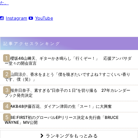
た。
Instagram
YouTube
記事アクセスランキング
櫻坂46山﨑天、ギターかき鳴らし「行くぞー！」 応援アンバサダ
ー堂々の開会宣言
山田涼介、香水をまとう「僕を嗅ぎたいですよね？すごくいい香り
です、僕（笑）」
桜井日奈子、素すぎる“日奈子の１日”を切り撮る 27年カレンダー
ブック発売決定
AKB48伊藤百花、ダイアン津田の生「スー！」に大興奮
BE:FIRST初のグローバルEPリリース決定＆先行曲「BRUCE
WAYNE」MV公開
ランキングをもっとみる