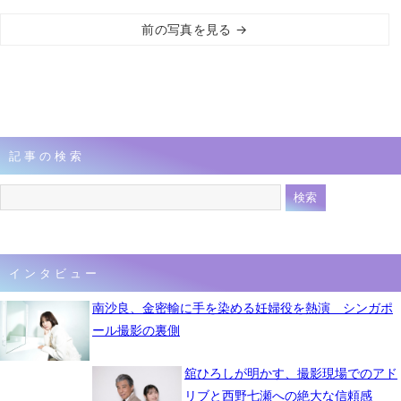
前の写真を見る →
記事の検索
インタビュー
南沙良、金密輸に手を染める妊婦役を熱演 シンガポ
ール撮影の裏側
舘ひろしが明かす、撮影現場でのアド
リブと西野七瀬への絶大な信頼感