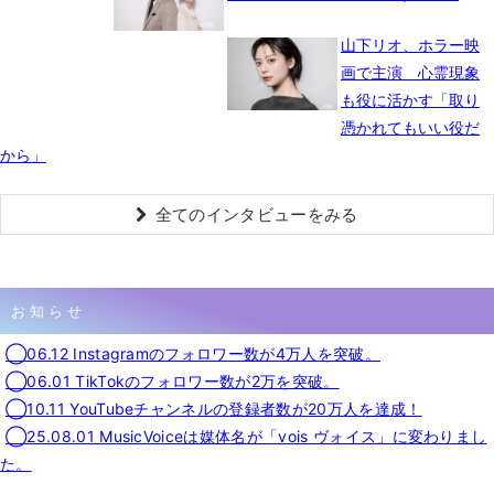
山下リオ、ホラー映
画で主演 心霊現象
も役に活かす「取り
憑かれてもいい役だ
から」
全てのインタビューをみる
お知らせ
◯06.12 Instagramのフォロワー数が4万人を突破。
◯06.01 TikTokのフォロワー数が2万を突破。
◯10.11 YouTubeチャンネルの登録者数が20万人を達成！
◯25.08.01 MusicVoiceは媒体名が「vois ヴォイス」に変わりまし
た。