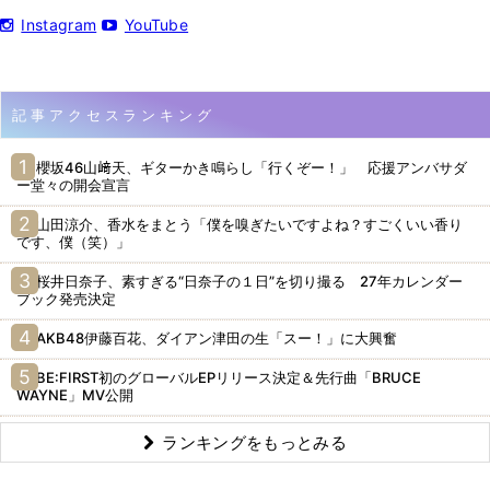
Instagram
YouTube
記事アクセスランキング
櫻坂46山﨑天、ギターかき鳴らし「行くぞー！」 応援アンバサダ
ー堂々の開会宣言
山田涼介、香水をまとう「僕を嗅ぎたいですよね？すごくいい香り
です、僕（笑）」
桜井日奈子、素すぎる“日奈子の１日”を切り撮る 27年カレンダー
ブック発売決定
AKB48伊藤百花、ダイアン津田の生「スー！」に大興奮
BE:FIRST初のグローバルEPリリース決定＆先行曲「BRUCE
WAYNE」MV公開
ランキングをもっとみる