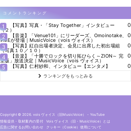
コメントランキング
0
【写真】写真・「Stay Together」インタビュー
1
（２）
0
【音楽】「Venue101」にリーダーズ、Omoinotake、
2
≠MEが登場｜MusicVoice（vois ヴォイス）
0
【写真】紅白出場者決定、会見に出席した初出場組
3
（写真１０／１０）
0
【音楽】「十勝でロックを切り拓ひらく～ZION～ 完
4
全版」放送決定｜MusicVoice（vois ヴォイス）
0
【写真】仁村紗和、インタビュー【エンタメ】
5
ランキングをもっとみる
Copyright © 2026. vois ヴォイス（旧MusicVoice）
-
YouTube
情報提供・取材案内の受付
Vois ヴォイス（旧・MusicVoice）とは
広告に関するお問い合わせ
クッキー（cookie）使用について