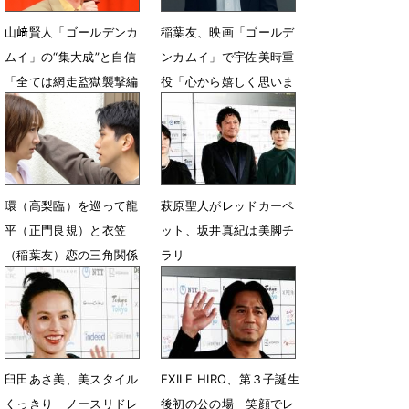
山﨑賢人「ゴールデンカ
稲葉友、映画「ゴールデ
ムイ」の“集大成”と自信
ンカムイ」で宇佐美時重
「全ては網走監獄襲撃編
役「心から嬉しく思いま
のためにあった」
す」
2月25日 20時15分
11月8日 13時53分
環（高梨臨）を巡って龍
萩原聖人がレッドカーペ
平（正門良規）と衣笠
ット、坂井真紀は美脚チ
（稲葉友）恋の三角関係
ラリ
が本格化
6月30日 09時02分
4月26日 15時00分
臼田あさ美、美スタイル
EXILE HIRO、第３子誕生
くっきり ノースリドレ
後初の公の場 笑顔でレ