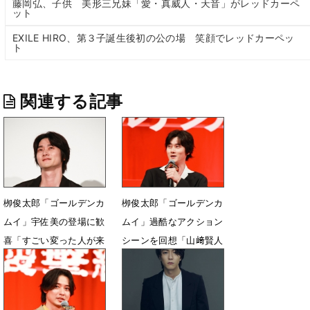
藤岡弘、子供 美形三兄妹「愛・真威人・天音」がレッドカーペ
ット
EXILE HIRO、第３子誕生後初の公の場 笑顔でレッドカーペッ
ト
関連する記事
栁俊太郎「ゴールデンカ
栁俊太郎「ゴールデンカ
ムイ」宇佐美の登場に歓
ムイ」過酷なアクション
喜「すごい変った人が来
シーンを回想「山﨑賢人
た」
でありがたかった」
3月26日 21時10分
2月25日 21時26分