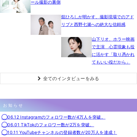
ール撮影の裏側
舘ひろしが明かす、撮影現場でのアド
リブと西野七瀬への絶大な信頼感
山下リオ、ホラー映画
で主演 心霊現象も役
に活かす「取り憑かれ
てもいい役だから」
全てのインタビューをみる
お知らせ
◯06.12 Instagramのフォロワー数が4万人を突破。
◯06.01 TikTokのフォロワー数が2万を突破。
◯10.11 YouTubeチャンネルの登録者数が20万人を達成！