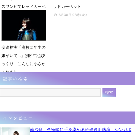
スワンピでレッドカーペ
ッドカーペット
ット
6月30日 08時44分
6月30日 08時51分
安達祐実「高校２年生の
娘がいて…」別所哲也び
っくり「こんなに小さか
ったのに」
記事の検索
6月6日 23時58分
インタビュー
南沙良、金密輸に手を染める妊婦役を熱演 シンガポ