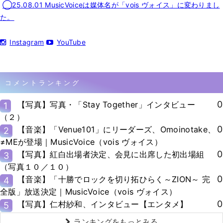
◯25.08.01 MusicVoiceは媒体名が「vois ヴォイス」に変わりまし
た。
Instagram
YouTube
コメントランキング
0
【写真】写真・「Stay Together」インタビュー
1
（２）
0
【音楽】「Venue101」にリーダーズ、Omoinotake、
2
≠MEが登場｜MusicVoice（vois ヴォイス）
0
【写真】紅白出場者決定、会見に出席した初出場組
3
（写真１０／１０）
0
【音楽】「十勝でロックを切り拓ひらく～ZION～ 完
4
全版」放送決定｜MusicVoice（vois ヴォイス）
0
【写真】仁村紗和、インタビュー【エンタメ】
5
ランキングをもっとみる