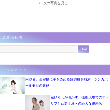
← 次の写真を見る
記事の検索
インタビュー
南沙良、金密輸に手を染める妊婦役を熱演 シンガポ
ール撮影の裏側
舘ひろしが明かす、撮影現場でのアド
リブと西野七瀬への絶大な信頼感