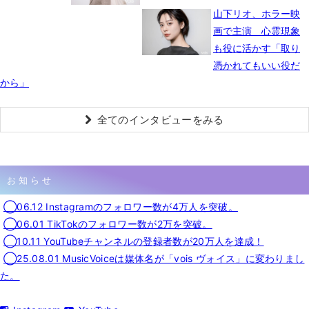
山下リオ、ホラー映
画で主演 心霊現象
も役に活かす「取り
憑かれてもいい役だ
から」
全てのインタビューをみる
お知らせ
◯06.12 Instagramのフォロワー数が4万人を突破。
◯06.01 TikTokのフォロワー数が2万を突破。
◯10.11 YouTubeチャンネルの登録者数が20万人を達成！
◯25.08.01 MusicVoiceは媒体名が「vois ヴォイス」に変わりまし
た。