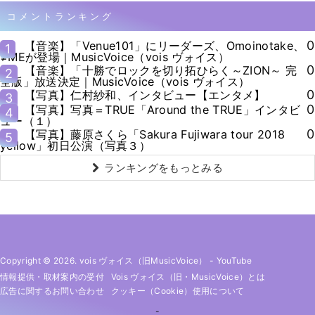
コメントランキング
0
【音楽】「Venue101」にリーダーズ、Omoinotake、
1
≠MEが登場｜MusicVoice（vois ヴォイス）
0
【音楽】「十勝でロックを切り拓ひらく～ZION～ 完
2
全版」放送決定｜MusicVoice（vois ヴォイス）
0
【写真】仁村紗和、インタビュー【エンタメ】
3
0
【写真】写真＝TRUE「Around the TRUE」インタビ
4
ュー（１）
0
【写真】藤原さくら「Sakura Fujiwara tour 2018
5
yellow」初日公演（写真３）
ランキングをもっとみる
Copyright © 2026. vois ヴォイス（旧MusicVoice）
-
YouTube
情報提供・取材案内の受付
Vois ヴォイス（旧・MusicVoice）とは
広告に関するお問い合わせ
クッキー（cookie）使用について
-