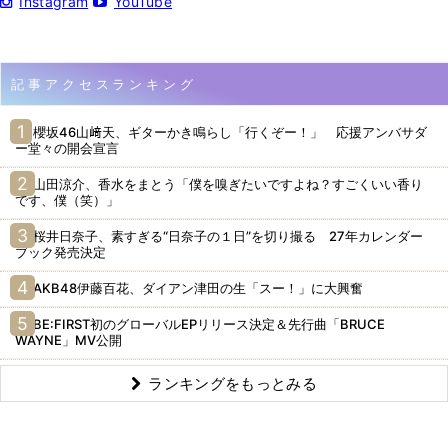
Instagram
YouTube
記事アクセスランキング
櫻坂46山﨑天、ギターかき鳴らし「行くぞー！」 応援アンバサダ
ー堂々の開会宣言
山田涼介、香水をまとう「僕を嗅ぎたいですよね？すごくいい香り
です、僕（笑）」
桜井日奈子、素すぎる“日奈子の１日”を切り撮る 27年カレンダー
ブック発売決定
AKB48伊藤百花、ダイアン津田の生「スー！」に大興奮
BE:FIRST初のグローバルEPリリース決定＆先行曲「BRUCE
WAYNE」MV公開
ランキングをもっとみる