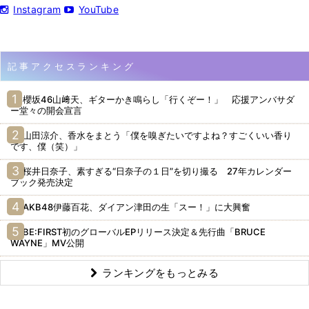
Instagram
YouTube
記事アクセスランキング
櫻坂46山﨑天、ギターかき鳴らし「行くぞー！」 応援アンバサダ
ー堂々の開会宣言
山田涼介、香水をまとう「僕を嗅ぎたいですよね？すごくいい香り
です、僕（笑）」
桜井日奈子、素すぎる“日奈子の１日”を切り撮る 27年カレンダー
ブック発売決定
AKB48伊藤百花、ダイアン津田の生「スー！」に大興奮
BE:FIRST初のグローバルEPリリース決定＆先行曲「BRUCE
WAYNE」MV公開
ランキングをもっとみる