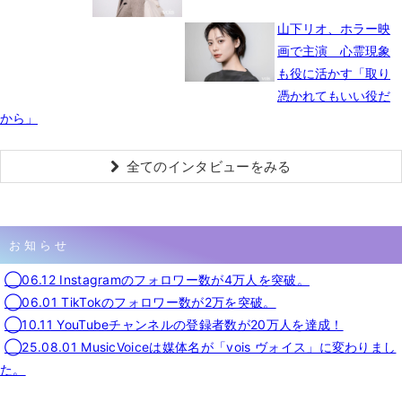
山下リオ、ホラー映
画で主演 心霊現象
も役に活かす「取り
憑かれてもいい役だ
から」
全てのインタビューをみる
お知らせ
◯06.12 Instagramのフォロワー数が4万人を突破。
◯06.01 TikTokのフォロワー数が2万を突破。
◯10.11 YouTubeチャンネルの登録者数が20万人を達成！
◯25.08.01 MusicVoiceは媒体名が「vois ヴォイス」に変わりまし
た。