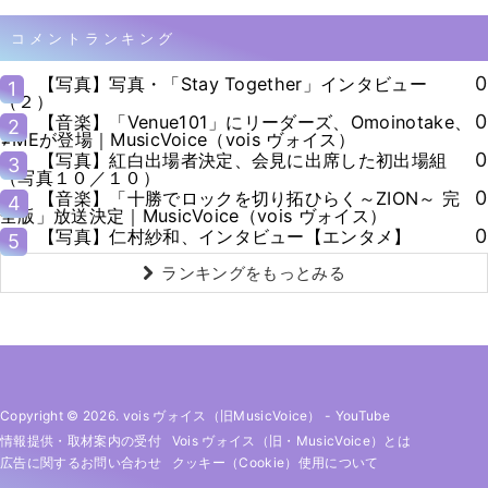
コメントランキング
0
【写真】写真・「Stay Together」インタビュー
1
（２）
0
【音楽】「Venue101」にリーダーズ、Omoinotake、
2
≠MEが登場｜MusicVoice（vois ヴォイス）
0
【写真】紅白出場者決定、会見に出席した初出場組
3
（写真１０／１０）
0
【音楽】「十勝でロックを切り拓ひらく～ZION～ 完
4
全版」放送決定｜MusicVoice（vois ヴォイス）
0
【写真】仁村紗和、インタビュー【エンタメ】
5
ランキングをもっとみる
Copyright © 2026. vois ヴォイス（旧MusicVoice）
-
YouTube
情報提供・取材案内の受付
Vois ヴォイス（旧・MusicVoice）とは
広告に関するお問い合わせ
クッキー（cookie）使用について