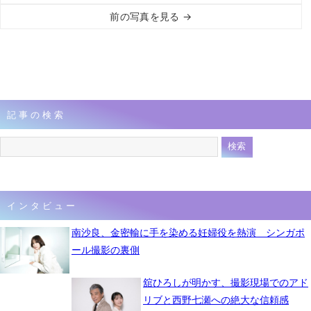
前の写真を見る →
記事の検索
インタビュー
南沙良、金密輸に手を染める妊婦役を熱演 シンガポ
ール撮影の裏側
舘ひろしが明かす、撮影現場でのアド
リブと西野七瀬への絶大な信頼感