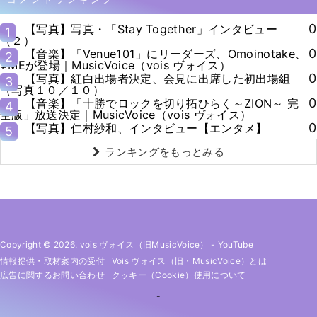
0
【写真】写真・「Stay Together」インタビュー
1
（２）
0
【音楽】「Venue101」にリーダーズ、Omoinotake、
2
≠MEが登場｜MusicVoice（vois ヴォイス）
0
【写真】紅白出場者決定、会見に出席した初出場組
3
（写真１０／１０）
0
【音楽】「十勝でロックを切り拓ひらく～ZION～ 完
4
全版」放送決定｜MusicVoice（vois ヴォイス）
0
【写真】仁村紗和、インタビュー【エンタメ】
5
ランキングをもっとみる
Copyright © 2026. vois ヴォイス（旧MusicVoice）
-
YouTube
情報提供・取材案内の受付
Vois ヴォイス（旧・MusicVoice）とは
広告に関するお問い合わせ
クッキー（cookie）使用について
-