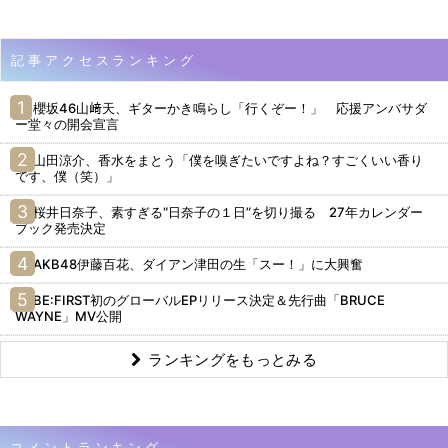
記事アクセスランキング
櫻坂46山﨑天、ギターかき鳴らし「行くぞー！」 応援アンバサダ
ー堂々の開会宣言
山田涼介、香水をまとう「僕を嗅ぎたいですよね？すごくいい香り
です、僕（笑）」
桜井日奈子、素すぎる“日奈子の１日”を切り撮る 27年カレンダー
ブック発売決定
AKB48伊藤百花、ダイアン津田の生「スー！」に大興奮
BE:FIRST初のグローバルEPリリース決定＆先行曲「BRUCE
WAYNE」MV公開
ランキングをもっとみる
コメントランキング