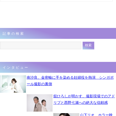
記事の検索
インタビュー
南沙良、金密輸に手を染める妊婦役を熱演 シンガポ
ール撮影の裏側
舘ひろしが明かす、撮影現場でのアド
リブと西野七瀬への絶大な信頼感
山下リオ、ホラー映