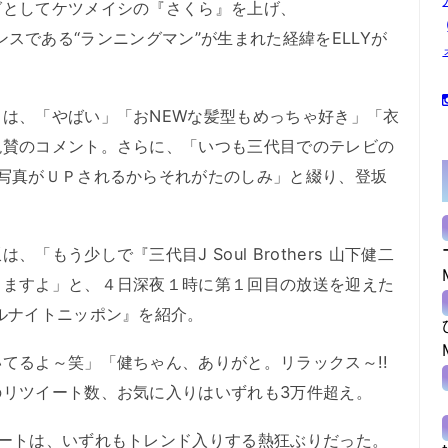
グとしてケツメイシの『さくら』を上げ、
ォーマンスである“ランニングマン”が生まれた経緯をELLYが
は、「やばい」「おNEWな髪型もめっちゃ好き」「衣
絶賛のコメント。さらに、「いつも三代目でのテレビの
写真がＵＰされるからそれがたのしみ」と綴り、登坂
。
もう少しで『三代目J Soul Brothers 山下健二
りますよ」と、４日深夜１時に第１回目の放送を迎えた
ルナイトニッポン』を紹介。
てるよ～笑」「健ちゃん、ありがと。リラックス～!!
のリツイート数、お気に入りはいずれも3万件超え。
ートは、いずれもトレンド入りする熱狂ぶりだった。