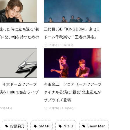
迷った時に立ち返る“初
三代目JSB「KINGDOM」京セラ
ブレない軸を持つための
ドーム千秋楽で「王者の風格」
7月5日 13時31分
07時00分
B、４大ドームツアーフ
今市隆二、ソロアリーナツアーフ
演をHuluで独占ライブ
ァイナル公演に“親友”北山宏光が
サプライズ登場
22時14分
8月26日 18時56分
指原莉乃
SMAP
NiziU
Snow Man