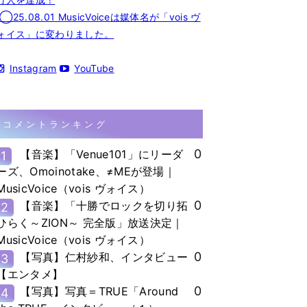
◯25.08.01 MusicVoiceは媒体名が「vois ヴ
ォイス」に変わりました。
Instagram
YouTube
コメントランキング
0
【音楽】「Venue101」にリーダ
1
ーズ、Omoinotake、≠MEが登場｜
MusicVoice（vois ヴォイス）
0
【音楽】「十勝でロックを切り拓
2
ひらく～ZION～ 完全版」放送決定｜
MusicVoice（vois ヴォイス）
0
【写真】仁村紗和、インタビュー
3
【エンタメ】
0
【写真】写真＝TRUE「Around
4