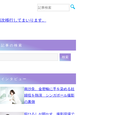
音楽
エンタメ
、順次移行してまいります。
インタビュー
動画
連載
フォト
記事の検索
インタビュー
南沙良、金密輸に手を染める妊
婦役を熱演 シンガポール撮影
の裏側
舘ひろしが明かす、撮影現場で