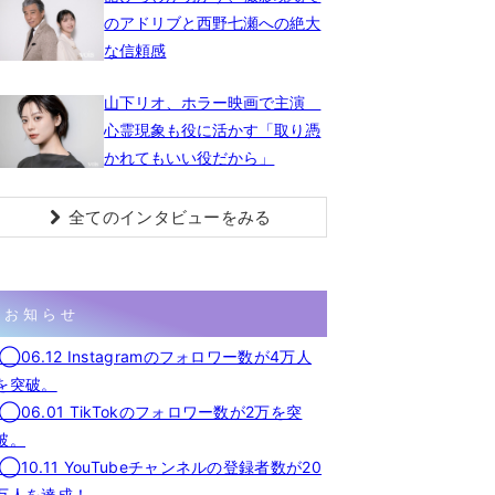
のアドリブと西野七瀬への絶大
な信頼感
山下リオ、ホラー映画で主演
心霊現象も役に活かす「取り憑
かれてもいい役だから」
全てのインタビューをみる
お知らせ
◯06.12 Instagramのフォロワー数が4万人
を突破。
◯06.01 TikTokのフォロワー数が2万を突
破。
◯10.11 YouTubeチャンネルの登録者数が20
万人を達成！