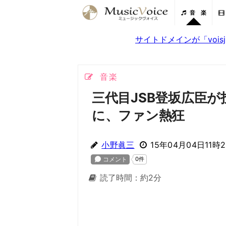
音 楽
サイトドメインが「voi
音楽
三代目JSB登坂広臣
に、ファン熱狂
小野眞三
15年04月04日11時
読了時間：約2分