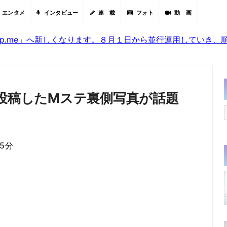
エンタメ
インタビュー
連 載
フォト
動 画
sjp.me」へ新しくなります。８月１日から並行運用していき
が投稿したMステ裏側写真が話題
25分