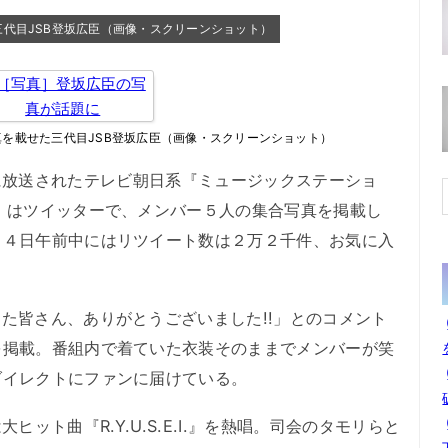
代目JSB登坂広臣（画像・スクリーンショット）
を載せた三代目JSB登坂広臣（画像・スクリーンショット）
が３日夜に放送されたテレビ朝日系『ミュージックステーショ
）はツイッターで、メンバー５人の集合写真を掲載し
、４日午前中にはリツイート数は２万２千件、お気に入
た皆さん、ありがとうございました!!」とのコメント
を掲載。番組内で着ていた衣装そのままでメンバーが笑
ダイレクトにファンに届けている。
sは大ヒット曲『R.Y.U.S.E.I.』を熱唱。司会のタモリらと