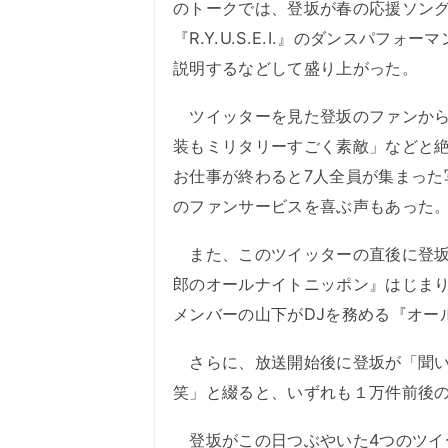
のトークでは、登坂が春の応援ソン
『R.Y.U.S.E.I.』のダンスパフ
説明するなどして盛り上がった。
ツイッターを見た登坂のファンから
装もミリタリーすごく素敵」などと
お仕事が終わると7人全員が集まった
のファンサービスを喜ぶ声もあった
また、このツイッターの直後に登坂は、「
郎のオールナイトニッポン』はじま
メンバーの山下がDJを務める『オー
さらに、放送開始後に登坂が「聞い
笑」と綴ると、いずれも１万件前後
登坂がこの日つぶやいた4つのツイ