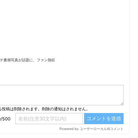
ステ裏側写真が話題に、ファン熱狂
）