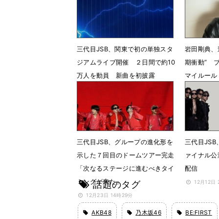
三代目JSB、関東で初の単独スタ
岩田剛典、
ジアムライブ開催 ２日間で約10
期衝動” 
万人を動員 新曲を初披露
マイルール
4月12日 20時30分
12月3日 
三代目JSB、グループの進化形を
三代目JS
示した７回目のドームツアー完走
ァイナル公
「次なるステージに進むべきタイ
配信
ミングが来た」
話題のタグ
12月12日 
12月23日 14時29分
AKB48
乃木坂46
BE:FIRST