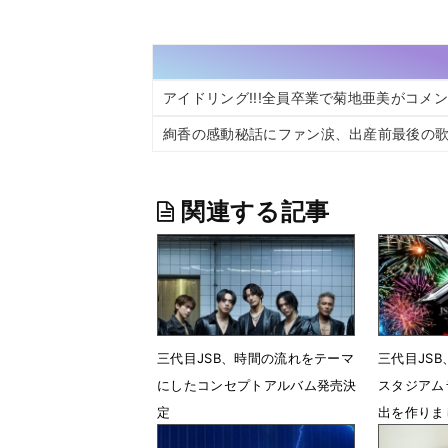
アイドリング!!!全員卒業で菊地亜美がコメ
絢香の感動秘話にファン涙、出産前最後の歌
関連する記事
三代目JSB、時間の流れをテーマ
三代目JSB
にしたコンセプトアルバム発売決
スタジアム
定
出を作りま
7月27日 12時54分
7月2日 0