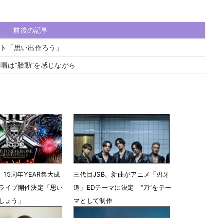
前後の記事
ント「思い出作ろう」
唱は“胎動”を感じながら
、15周年YEAR集大成
三代目JSB、新曲がアニメ「刃牙
ライブ開催決定「思い
道」EDテーマに決定 “刀”をテー
しょう」
マとして制作
7時30分
6月4日 12時24分