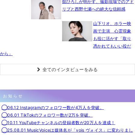
舘ひろしが明かす、撮影現場でのアド
リブと西野七瀬への絶大な信頼感
山下リオ、ホラー映
画で主演 心霊現象
も役に活かす「取り
憑かれてもいい役だ
から」
全てのインタビューをみる
お知らせ
◯06.12 Instagramのフォロワー数が4万人を突破。
◯06.01 TikTokのフォロワー数が2万を突破。
◯10.11 YouTubeチャンネルの登録者数が20万人を達成！
◯25.08.01 MusicVoiceは媒体名が「vois ヴォイス」に変わりまし