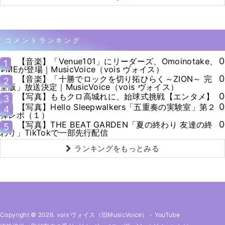
コメントランキング
0
【音楽】「Venue101」にリーダーズ、Omoinotake、
1
≠MEが登場｜MusicVoice（vois ヴォイス）
0
【音楽】「十勝でロックを切り拓ひらく～ZION～ 完
2
全版」放送決定｜MusicVoice（vois ヴォイス）
0
【写真】ももクロ高城れに、始球式挑戦【エンタメ】
3
0
【写真】Hello Sleepwalkers「五重奏の実験室」第２
4
弾レポ（１）
0
【写真】THE BEAT GARDEN「夏の終わり 友達の終
5
わり」TikTokで一部先行配信
ランキングをもっとみる
Copyright © 2026. vois ヴォイス（旧MusicVoice）
-
YouTube