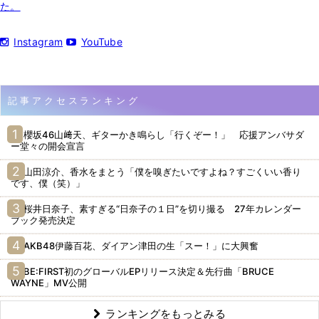
た。
Instagram
YouTube
記事アクセスランキング
櫻坂46山﨑天、ギターかき鳴らし「行くぞー！」 応援アンバサダ
ー堂々の開会宣言
山田涼介、香水をまとう「僕を嗅ぎたいですよね？すごくいい香り
です、僕（笑）」
桜井日奈子、素すぎる“日奈子の１日”を切り撮る 27年カレンダー
ブック発売決定
AKB48伊藤百花、ダイアン津田の生「スー！」に大興奮
BE:FIRST初のグローバルEPリリース決定＆先行曲「BRUCE
WAYNE」MV公開
ランキングをもっとみる