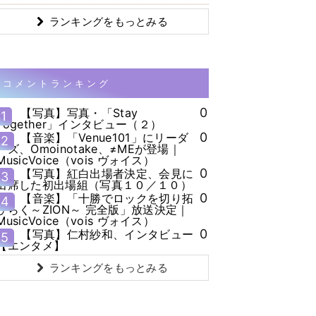
ランキングをもっとみる
コメントランキング
0
【写真】写真・「Stay
1
Together」インタビュー（２）
0
【音楽】「Venue101」にリーダ
2
ーズ、Omoinotake、≠MEが登場｜
MusicVoice（vois ヴォイス）
0
【写真】紅白出場者決定、会見に
3
出席した初出場組（写真１０／１０）
0
【音楽】「十勝でロックを切り拓
4
ひらく～ZION～ 完全版」放送決定｜
MusicVoice（vois ヴォイス）
0
【写真】仁村紗和、インタビュー
5
【エンタメ】
ランキングをもっとみる