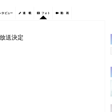
ンタビュー
連 載
フォト
動 画
で放送決定