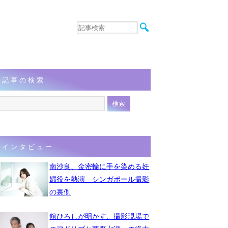
音楽
エンタメ
インタビュー
動画
記事の検索
連載
フォト
インタビュー
南沙良、金密輸に手を染める妊
婦役を熱演 シンガポール撮影
の裏側
舘ひろしが明かす、撮影現場で