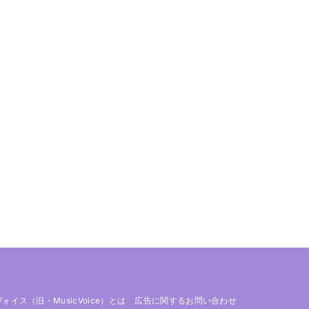
 ヴォイス（旧・MusicVoice）とは
広告に関するお問い合わせ