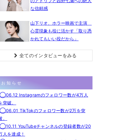
のアドリブと西野七瀬への絶大
な信頼感
山下リオ、ホラー映画で主演
心霊現象も役に活かす「取り憑
かれてもいい役だから」
全てのインタビューをみる
お知らせ
◯06.12 Instagramのフォロワー数が4万人
を突破。
◯06.01 TikTokのフォロワー数が2万を突
破。
◯10.11 YouTubeチャンネルの登録者数が20
万人を達成！