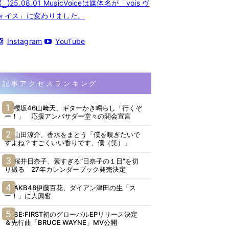
◯25.08.01 MusicVoiceは媒体名が「vois ヴ
ォイス」に変わりました。
Instagram
YouTube
記事アクセスランキング
櫻坂46山﨑天、ギターかき鳴らし「行くぞ
ー！」 応援アンバサダー堂々の開会宣言
山田涼介、香水をまとう「僕を嗅ぎたいで
すよね？すごくいい香りです、僕（笑）」
桜井日奈子、素すぎる“日奈子の１日”を切
り撮る 27年カレンダーブック発売決定
AKB48伊藤百花、ダイアン津田の生「ス
ー！」に大興奮
BE:FIRST初のグローバルEPリリース決定
＆先行曲「BRUCE WAYNE」MV公開