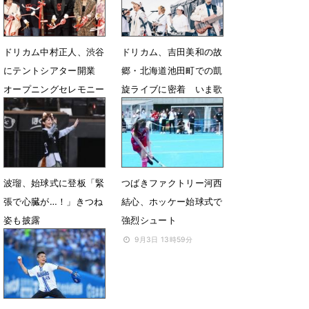
ドリカム中村正人、渋谷
ドリカム、吉田美和の故
にテントシアター開業
郷・北海道池田町での凱
オープニングセレモニー
旋ライブに密着 いま歌
でまさかのハプニング
う意味とは
4月10日 19時56分
9月18日 07時00分
波瑠、始球式に登板「緊
つばきファクトリー河西
張で心臓が…！」きつね
結心、ホッケー始球式で
姿も披露
強烈シュート
9月28日 17時16分
9月3日 13時59分