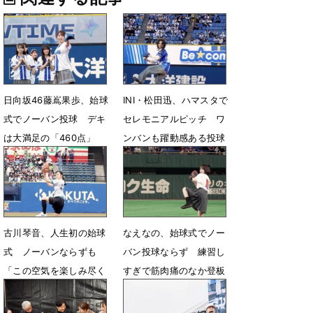
日向坂46藤嶌果歩、始球
INI・松田迅、ハマスタで
式でノーバン投球 デキ
セレモニアルピッチ ワ
は大満足の「460点」
ンバンも躍動感ある投球
で沸かせる
5月29日 08時18分
4月7日 18時29分
古川琴音、人生初の始球
なえなの、始球式でノー
式 ノーバンならずも
バン投球ならず 練習し
「この空気を楽しみ尽く
すぎで筋肉痛のなか登板
しました」
「悔しい」
6月14日 15時50分
5月16日 07時37分