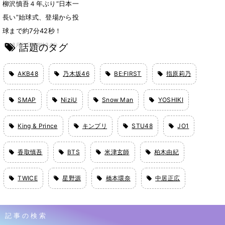
柳沢慎吾４年ぶり“日本一
長い”始球式、登場から投
球まで約7分42秒！
話題のタグ
8月21日 08時34分
AKB48
乃木坂46
BE:FIRST
指原莉乃
SMAP
NiziU
Snow Man
YOSHIKI
King & Prince
キンプリ
STU48
JO1
香取慎吾
BTS
米津玄師
柏木由紀
TWICE
星野源
橋本環奈
中居正広
記事の検索