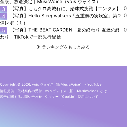
全版」放送決定｜MusicVoice（vois ヴォイス）
0
【写真】ももクロ高城れに、始球式挑戦【エンタメ】
3
0
【写真】Hello Sleepwalkers「五重奏の実験室」第２
4
弾レポ（１）
0
【写真】THE BEAT GARDEN「夏の終わり 友達の終
5
わり」TikTokで一部先行配信
ランキングをもっとみる
Copyright © 2026. vois ヴォイス（旧MusicVoice）
-
YouTube
情報提供・取材案内の受付
Vois ヴォイス（旧・MusicVoice）とは
広告に関するお問い合わせ
クッキー（cookie）使用について
-