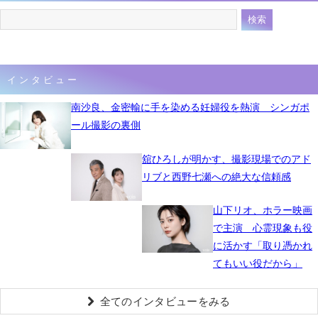
インタビュー
南沙良、金密輸に手を染める妊婦役を熱演 シンガポ
ール撮影の裏側
舘ひろしが明かす、撮影現場でのアド
リブと西野七瀬への絶大な信頼感
山下リオ、ホラー映画
で主演 心霊現象も役
に活かす「取り憑かれ
てもいい役だから」
全てのインタビューをみる