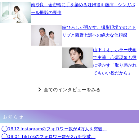
南沙良、金密輸に手を染める妊婦役を熱演 シンガポ
ール撮影の裏側
舘ひろしが明かす、撮影現場でのアド
リブと西野七瀬への絶大な信頼感
山下リオ、ホラー映画
で主演 心霊現象も役
に活かす「取り憑かれ
てもいい役だから」
全てのインタビューをみる
お知らせ
◯06.12 Instagramのフォロワー数が4万人を突破。
◯06.01 TikTokのフォロワー数が2万を突破。