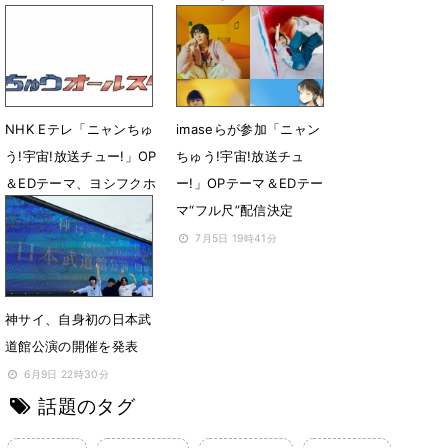
1月17日 08時48分
1月17日 08時20分
NHK Eテレ「ニャンちゅ
imaseらが参加「ニャン
う!宇宙!放送チュー!」OP
ちゅう!宇宙!放送チュ
＆EDテーマ、ヨシフクホ
ー!」OPテーマ＆EDテー
ノカ氏が手がけた配信ジ
マ“フル尺”配信決定
ャケ写公開
7月5日 19時41分
7月13日 00時06分
神サイ、自身初の日本武
道館公演の開催を発表
6月9日 22時30分
話題のタグ