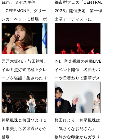
asmi、ミセス主催
都市型フェス「CENTRAL
「CEREMONY」グリー
2026」開催決定 第一弾
ンカーペットに登場 ポ
出演アーティストに
イントは目尻のアイメイ
HANAら13組
ク
12月23日 12時02分
6月11日 11時19分
元乃木坂46・与田祐希、
INI、音楽番組の連動LIVE
イルミ点灯式で極上クレ
イベント開催 名曲カバ
ープを堪能「染みわたり
ーや日替わりで豪華ゲス
ました。幸せな気持ち」
トも
12月4日 20時47分
3月7日 15時00分
神尾楓珠＆桜田ひより＆
桜田ひより、神尾楓珠は
山本美月ら客席通路から
「気さくなお兄さん」
登場
物静かな印象からガラリ