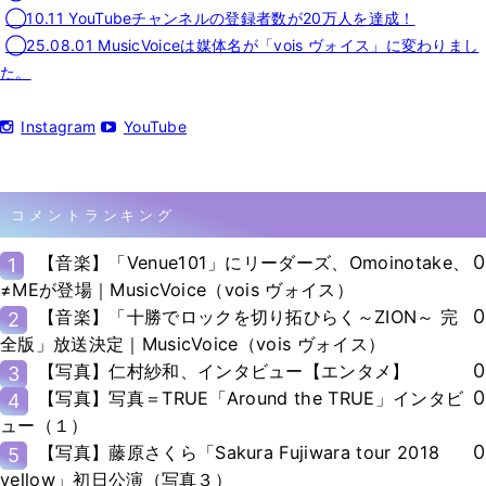
◯10.11 YouTubeチャンネルの登録者数が20万人を達成！
◯25.08.01 MusicVoiceは媒体名が「vois ヴォイス」に変わりまし
た。
Instagram
YouTube
コメントランキング
0
【音楽】「Venue101」にリーダーズ、Omoinotake、
1
≠MEが登場｜MusicVoice（vois ヴォイス）
0
【音楽】「十勝でロックを切り拓ひらく～ZION～ 完
2
全版」放送決定｜MusicVoice（vois ヴォイス）
0
【写真】仁村紗和、インタビュー【エンタメ】
3
0
【写真】写真＝TRUE「Around the TRUE」インタビ
4
ュー（１）
0
【写真】藤原さくら「Sakura Fujiwara tour 2018
5
yellow」初日公演（写真３）