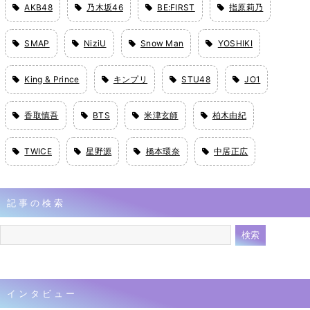
AKB48
乃木坂46
BE:FIRST
指原莉乃
SMAP
NiziU
Snow Man
YOSHIKI
King & Prince
キンプリ
STU48
JO1
香取慎吾
BTS
米津玄師
柏木由紀
TWICE
星野源
橋本環奈
中居正広
記事の検索
インタビュー