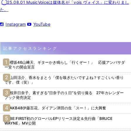
◯25.08.01 MusicVoiceは媒体名が「vois ヴォイス」に変わりまし
た。
Instagram
YouTube
記事アクセスランキング
櫻坂46山﨑天、ギターかき鳴らし「行くぞー！」 応援アンバサダ
ー堂々の開会宣言
山田涼介、香水をまとう「僕を嗅ぎたいですよね？すごくいい香り
です、僕（笑）」
桜井日奈子、素すぎる“日奈子の１日”を切り撮る 27年カレンダー
ブック発売決定
AKB48伊藤百花、ダイアン津田の生「スー！」に大興奮
BE:FIRST初のグローバルEPリリース決定＆先行曲「BRUCE
WAYNE」MV公開