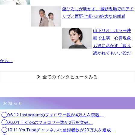
舘ひろしが明かす、撮影現場でのアド
リブと西野七瀬への絶大な信頼感
山下リオ、ホラー映
画で主演 心霊現象
も役に活かす「取り
憑かれてもいい役だ
から」
全てのインタビューをみる
お知らせ
◯06.12 Instagramのフォロワー数が4万人を突破。
◯06.01 TikTokのフォロワー数が2万を突破。
◯10.11 YouTubeチャンネルの登録者数が20万人を達成！