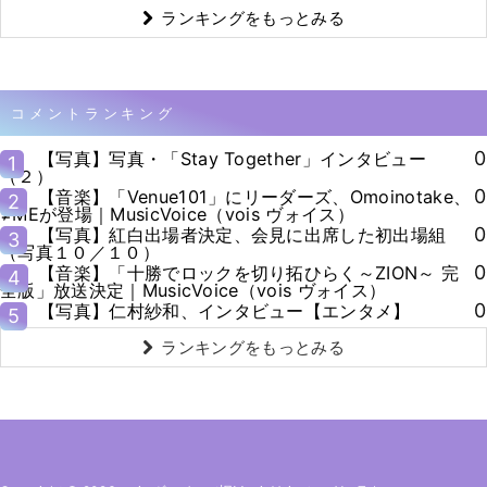
ランキングをもっとみる
コメントランキング
0
【写真】写真・「Stay Together」インタビュー
1
（２）
0
【音楽】「Venue101」にリーダーズ、Omoinotake、
2
≠MEが登場｜MusicVoice（vois ヴォイス）
0
【写真】紅白出場者決定、会見に出席した初出場組
3
（写真１０／１０）
0
【音楽】「十勝でロックを切り拓ひらく～ZION～ 完
4
全版」放送決定｜MusicVoice（vois ヴォイス）
0
【写真】仁村紗和、インタビュー【エンタメ】
5
ランキングをもっとみる