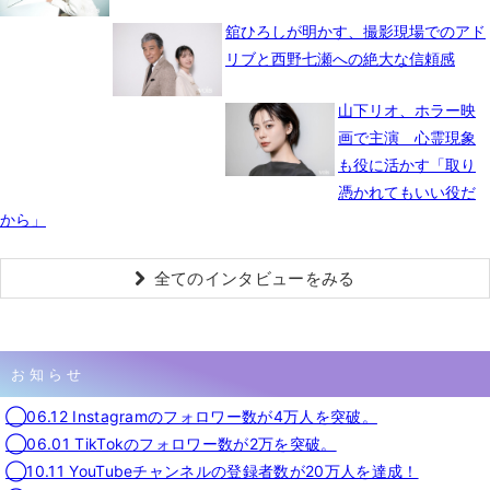
舘ひろしが明かす、撮影現場でのアド
リブと西野七瀬への絶大な信頼感
山下リオ、ホラー映
画で主演 心霊現象
も役に活かす「取り
憑かれてもいい役だ
から」
全てのインタビューをみる
お知らせ
◯06.12 Instagramのフォロワー数が4万人を突破。
◯06.01 TikTokのフォロワー数が2万を突破。
◯10.11 YouTubeチャンネルの登録者数が20万人を達成！