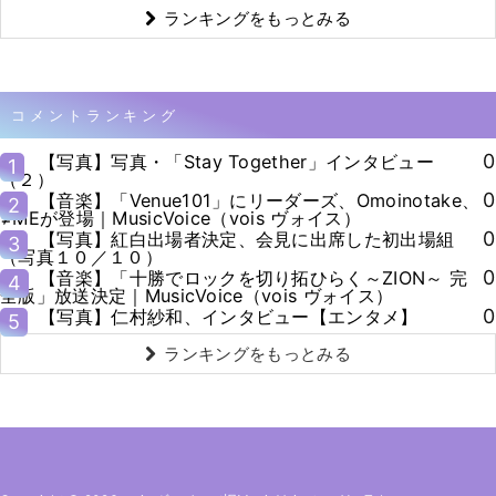
ランキングをもっとみる
コメントランキング
0
【写真】写真・「Stay Together」インタビュー
1
（２）
0
【音楽】「Venue101」にリーダーズ、Omoinotake、
2
≠MEが登場｜MusicVoice（vois ヴォイス）
0
【写真】紅白出場者決定、会見に出席した初出場組
3
（写真１０／１０）
0
【音楽】「十勝でロックを切り拓ひらく～ZION～ 完
4
全版」放送決定｜MusicVoice（vois ヴォイス）
0
【写真】仁村紗和、インタビュー【エンタメ】
5
ランキングをもっとみる