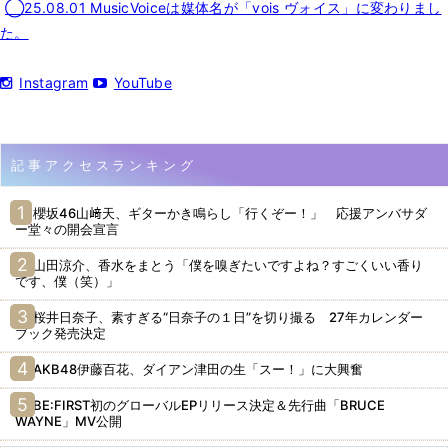
◯25.08.01 MusicVoiceは媒体名が「vois ヴォイス」に変わりまし
た。
Instagram
YouTube
記事アクセスランキング
櫻坂46山﨑天、ギターかき鳴らし「行くぞー！」 応援アンバサダ
ー堂々の開会宣言
山田涼介、香水をまとう「僕を嗅ぎたいですよね？すごくいい香り
です、僕（笑）」
桜井日奈子、素すぎる“日奈子の１日”を切り撮る 27年カレンダー
ブック発売決定
AKB48伊藤百花、ダイアン津田の生「スー！」に大興奮
BE:FIRST初のグローバルEPリリース決定＆先行曲「BRUCE
WAYNE」MV公開