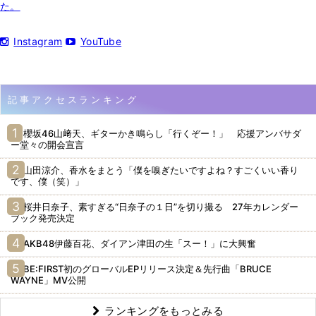
た。
Instagram
YouTube
記事アクセスランキング
櫻坂46山﨑天、ギターかき鳴らし「行くぞー！」 応援アンバサダ
ー堂々の開会宣言
山田涼介、香水をまとう「僕を嗅ぎたいですよね？すごくいい香り
です、僕（笑）」
桜井日奈子、素すぎる“日奈子の１日”を切り撮る 27年カレンダー
ブック発売決定
AKB48伊藤百花、ダイアン津田の生「スー！」に大興奮
BE:FIRST初のグローバルEPリリース決定＆先行曲「BRUCE
WAYNE」MV公開
ランキングをもっとみる