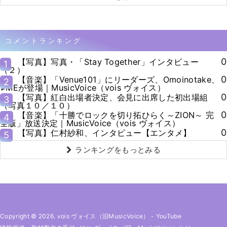
コメントランキング
0
【写真】写真・「Stay Together」インタビュー
1
（２）
0
【音楽】「Venue101」にリーダーズ、Omoinotake、
2
≠MEが登場｜MusicVoice（vois ヴォイス）
0
【写真】紅白出場者決定、会見に出席した初出場組
3
（写真１０／１０）
0
【音楽】「十勝でロックを切り拓ひらく～ZION～ 完
4
全版」放送決定｜MusicVoice（vois ヴォイス）
0
【写真】仁村紗和、インタビュー【エンタメ】
5
ランキングをもっとみる
Copyright © 2026. vois ヴォイス（旧MusicVoice）
-
YouTube