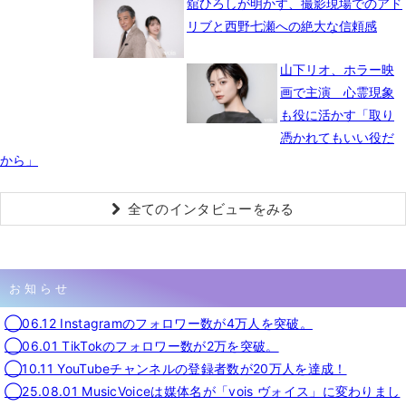
舘ひろしが明かす、撮影現場でのアド
リブと西野七瀬への絶大な信頼感
山下リオ、ホラー映
画で主演 心霊現象
も役に活かす「取り
憑かれてもいい役だ
から」
全てのインタビューをみる
お知らせ
◯06.12 Instagramのフォロワー数が4万人を突破。
◯06.01 TikTokのフォロワー数が2万を突破。
◯10.11 YouTubeチャンネルの登録者数が20万人を達成！
◯25.08.01 MusicVoiceは媒体名が「vois ヴォイス」に変わりまし