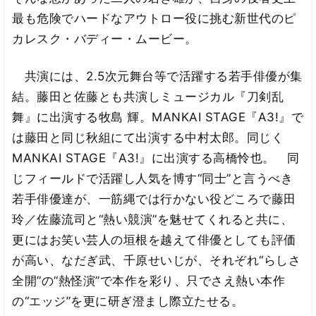
最も危険でハードなアウトロー役に挑む新世代のピ
カレスク・バディー・ムービー。
共演には、2.5次元舞台等で活躍する若手俳優が集
結。藤田と佐藤とも共演しミュージカル『刀剣乱
舞』に出演する牧島 輝。MANKAI STAGE『A3!』で
は藤田と同じ秋組にて出演する中村太郎。同じく
MANKAI STAGE『A3!』に出演する高橋怜也。 同
じフィールドで活躍し人気を博す“同士”と言うべき
若手俳優達が、一筋縄では行かない役どころで藤田
玲／佐藤流司と“熱い競演”を魅せてくれると共に、
更にはお笑い芸人の垣根を越えて俳優としても評価
が高い、なだぎ武、千原せいじが、それぞれ“らしさ
全開”の“熱怪演”で本作を彩り、只でさえ熱い本作
の“エッジ”を更に研ぎ澄まし際立たせる。