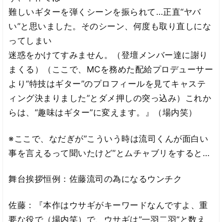
難しいギターを弾くシーンを振られて…正直“ヤバ
い”と思いました。そのシーン、何度も取り直しにな
ってしまい
迷惑をかけてすみません。（登壇メンバー達に謝り
まくる）（ここで、MCを務めた配給プロデューサー
より“特技はギター”のプロフィールを見てキャステ
ィング決まりました”とダメ押しの突っ込み）これか
らは、“趣味はギター”に変えます。』（場内笑）
※ここで、なだぎが”こういう時は流司くんが面白い
事を言えるって聞いたけど”とムチャブリをすると…
舞台挨拶恒例：佐藤流司の為になるウンチク
佐藤：『本作はウサギがキーワードなんですよ、重
要な役で（場内笑）で、ウサギは”一羽二羽”と数え