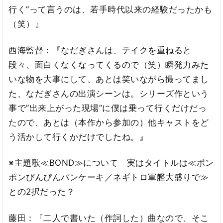
行く”って言うのは、若手時代以来の経験だったかも
（笑）』
西海監督：『なだぎさんは、テイクを重ねると
段々、面白くなくなってくるので（笑）瞬発力みた
いな物を大事にして、あとは笑いながら撮ってまし
た、なだぎさんの出演シーンは。シリーズ作という
事で”出来上がった現場”に僕は乗って行くだけだっ
たので、あとは（本作から参加の）他キャストをど
う活かして行くかだけでしたね。』
※主題歌≪BOND≫について 実はタイトルは≪ポン
ポンぴんぴんパンケーキ／ネギトロ軍艦大盛りで≫
との2択だった？
藤田：『二人で書いた（作詞した）曲なので、そこ