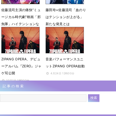
佐藤流司主演の痛快“ミュ
藤田玲×佐藤流司「血のり
ージカル時代劇”映画「邪
はテンションが上がる」
魚隊」ハイテンションな
新たな発見とは
予告映像公開
9月18日 12時00分
3月8日 17時00分
ZIPANG OPERA、デビュ
音楽パフォーマンスユニ
ーアルバム『ZERO』ジャ
ットZIPANG OPERA始動
ケ写公開
4月24日 12時00分
10月1日 19時00分
記事の検索