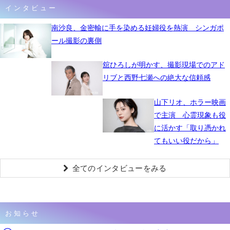
インタビュー
南沙良、金密輸に手を染める妊婦役を熱演 シンガポ
ール撮影の裏側
舘ひろしが明かす、撮影現場でのアド
リブと西野七瀬への絶大な信頼感
山下リオ、ホラー映画
で主演 心霊現象も役
に活かす「取り憑かれ
てもいい役だから」
全てのインタビューをみる
お知らせ