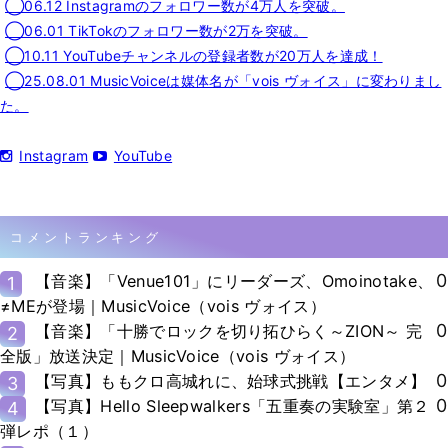
◯06.12 Instagramのフォロワー数が4万人を突破。
◯06.01 TikTokのフォロワー数が2万を突破。
◯10.11 YouTubeチャンネルの登録者数が20万人を達成！
◯25.08.01 MusicVoiceは媒体名が「vois ヴォイス」に変わりまし
た。
Instagram
YouTube
コメントランキング
0
【音楽】「Venue101」にリーダーズ、Omoinotake、
1
≠MEが登場｜MusicVoice（vois ヴォイス）
0
【音楽】「十勝でロックを切り拓ひらく～ZION～ 完
2
全版」放送決定｜MusicVoice（vois ヴォイス）
0
【写真】ももクロ高城れに、始球式挑戦【エンタメ】
3
0
【写真】Hello Sleepwalkers「五重奏の実験室」第２
4
弾レポ（１）