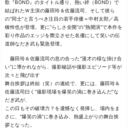
歌『BOND』のタイトル通り、熱い絆（BOND）で
結ばれたＷ主演の藤田玲＆佐藤流司、そして彼ら
の”同士”と言うべき注目の若手俳優＝中村太郎／高
橋怜也が登壇。更に”らしさ全開”の”熱開演”で本作を
彩り作品のエッジを際立させた名優にして笑いの伝
道師なだき武も緊急登壇。
藤田玲＆佐藤流司の息の合った“漫才の様な掛け合
い”に導かれながら、撮影秘話や撮影エピソード等が
次々と飛び出す
舞台挨拶は終始（笑）の連続で、更には、藤田玲＆
佐藤流司曰く”撮影現場を爆笑の渦に巻き込んだ”な
だぎ武が、
この日もその破壊力？を遺憾なく発揮し、場内をま
さに、”爆笑の渦”に巻き込み、熱盛上がりの舞台挨
拶となった。