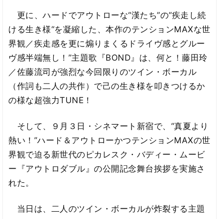
更に、ハードでアウトローな“漢たち”の“疾走し続
ける生き様“を凝縮した、本作のテンションMAXな世
界観／疾走感を更に煽りまくるドライヴ感とグルー
ヴ感半端無し！”主題歌『BOND』は、何と！藤田玲
／佐藤流司が強烈な今回限りのツイン・ボーカル
（作詞も二人の共作）で己の生き様を叩きつけるか
の様な超強力TUNE！
そして、９月３日・シネマート新宿で、“真夏より
熱い！”ハード＆アウトローかつテンションMAXの世
界観で迫る新世代のピカレスク・バディー・ムービ
ー『アウトロダブル』の公開記念舞台挨拶を実施さ
れた。
当日は、二人のツイン・ボーカルが炸裂する主題