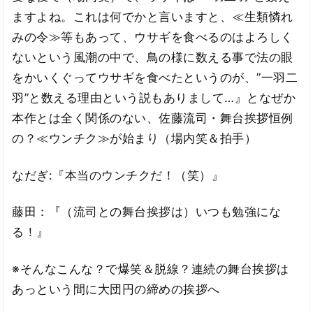
ますよね。これは何でかと言いますと、≪生類憐れ
みの令≫等もあって、ウサギを食べるのはよろしく
ないという風潮の中で、鳥の様に数える事で法の眼
をかいくぐってウサギを食べたというのが、”一羽二
羽”と数える理由という説もありまして…』となぜか
本作とは全く関係のない、佐藤流司・舞台挨拶恒例
の？≪ウンチク≫が始まり（場内笑＆拍手）
なだぎ:『本当のウンチクだ！（笑）』
藤田：『（流司との舞台挨拶は）いつも勉強にな
る！』
※そんなこんな？で爆笑＆脱線？連続の舞台挨拶は
あっという間に大団円の締めの挨拶へ