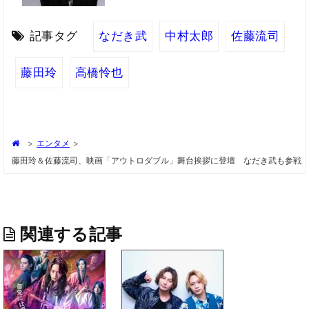
記事タグ
なだき武
中村太郎
佐藤流司
藤田玲
高橋怜也
>
エンタメ
>
藤田玲＆佐藤流司、映画「アウトロダブル」舞台挨拶に登壇 なだき武も参戦
関連する記事