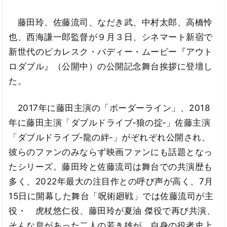
藤田玲、佐藤流司、なだき武、中村太郎、高橋怜
也、西海謙一郎監督が９月３日、シネマート新宿で
新世代のピカレスク・バディー・ムービー『アウト
ロダブル』（公開中）の公開記念舞台挨拶に登壇し
た。
2017年に藤田主演の「ボーダーライン」、2018
年に藤田主演「ダブルドライブ‐狼の掟‐」佐藤主演
「ダブルドライブ‐龍の絆‐」がぞれぞれ公開され、
彼らのファンのみならず映画ファンにも話題となっ
たシリーズ。藤田玲と佐藤流司は舞台での共演歴も
多く、2022年最大の注目作との呼び声が高く、7月
15日に開幕した舞台「呪術廻戦」では佐藤流司が主
役・ 虎杖悠仁役、藤田玲が夏油 傑役で再び共演、
そんな息があった二人の若き雄が、自身の役者史上