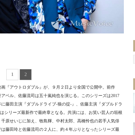
1
2
画『アウトロダブル』が、９月２日より全国で公開中。前作
アベル、佐藤流司は五十嵐純也を演じる。このシリーズは2017
年に藤田主演『ダブルドライブ‐狼の掟‐』、佐藤主演『ダブルドラ
』はシリーズ最新作で最終章となる。共演には、お笑い芸人の垣根
、千原せいじに加え、牧島輝、中村太郎、高橋怜也の若手人気俳
では藤田玲と佐藤流司の２人に、約４年ぶりとなったシリーズ最