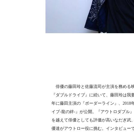
俳優の藤田玲と佐藤流司が主演を務める映
『ダブルドライブ』に続いて、藤田玲は我妻
年に藤田主演の『ボーダーライン』、2018
イブ‐龍の絆‐』が公開。『アウトロダブル
を越えて俳優としても評価が高いなだぎ武
優達がアウトロー役に挑む。インタビュー