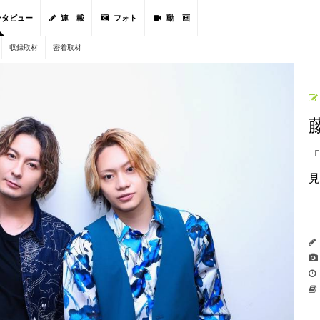
ンタビュー
連 載
フォト
動 画
収録取材
密着取材
「
見