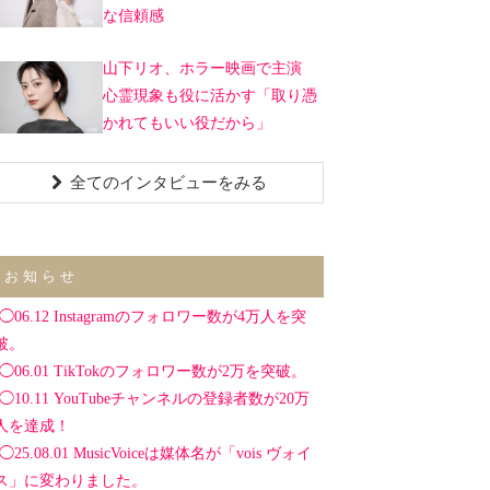
な信頼感
山下リオ、ホラー映画で主演
心霊現象も役に活かす「取り憑
かれてもいい役だから」
全てのインタビューをみる
お知らせ
◯06.12 Instagramのフォロワー数が4万人を突
破。
◯06.01 TikTokのフォロワー数が2万を突破。
◯10.11 YouTubeチャンネルの登録者数が20万
人を達成！
◯25.08.01 MusicVoiceは媒体名が「vois ヴォイ
ス」に変わりました。