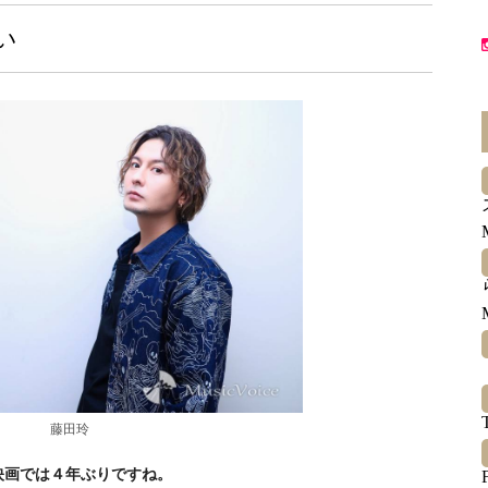
い
藤田玲
映画では４年ぶりですね。