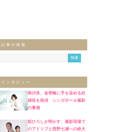
記事の検索
インタビュー
南沙良、金密輸に手を染める妊
婦役を熱演 シンガポール撮影
の裏側
舘ひろしが明かす、撮影現場で
のアドリブと西野七瀬への絶大