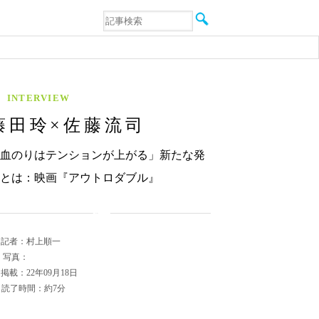
音楽
エンタメ
インタビュー
動画
連載
INTERVIEW
フォト
藤田玲×佐藤流司
血のりはテンションが上がる」新たな発
とは：映画『アウトロダブル』
記者：村上順一
写真：
掲載：22年09月18日
読了時間：約7分