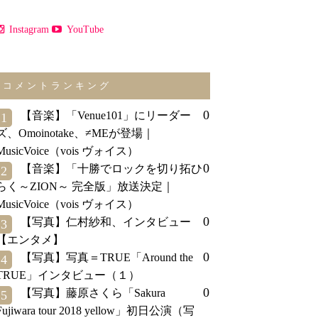
Instagram
YouTube
コメントランキング
0
【音楽】「Venue101」にリーダー
1
ズ、Omoinotake、≠MEが登場｜
MusicVoice（vois ヴォイス）
0
【音楽】「十勝でロックを切り拓ひ
2
らく～ZION～ 完全版」放送決定｜
MusicVoice（vois ヴォイス）
0
【写真】仁村紗和、インタビュー
3
【エンタメ】
0
【写真】写真＝TRUE「Around the
4
TRUE」インタビュー（１）
0
【写真】藤原さくら「Sakura
5
Fujiwara tour 2018 yellow」初日公演（写