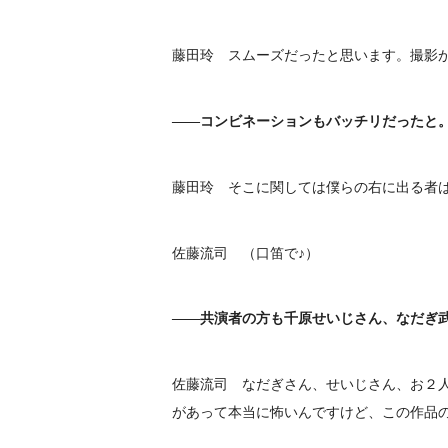
藤田玲 スムーズだったと思います。撮影
――コンビネーションもバッチリだったと
藤田玲 そこに関しては僕らの右に出る者
佐藤流司 （口笛で♪）
――共演者の方も千原せいじさん、なだぎ
佐藤流司 なだぎさん、せいじさん、お２
があって本当に怖いんですけど、この作品