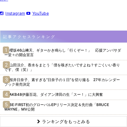
Instagram
YouTube
記事アクセスランキング
櫻坂46山﨑天、ギターかき鳴らし「行くぞー！」 応援アンバサダ
ー堂々の開会宣言
山田涼介、香水をまとう「僕を嗅ぎたいですよね？すごくいい香り
です、僕（笑）」
桜井日奈子、素すぎる“日奈子の１日”を切り撮る 27年カレンダー
ブック発売決定
AKB48伊藤百花、ダイアン津田の生「スー！」に大興奮
BE:FIRST初のグローバルEPリリース決定＆先行曲「BRUCE
WAYNE」MV公開
ランキングをもっとみる