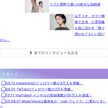
リブと西野七瀬への絶大な信頼感
山下リオ、ホラー映
画で主演 心霊現象
も役に活かす「取り
憑かれてもいい役だ
から」
全てのインタビューをみる
お知らせ
◯06.12 Instagramのフォロワー数が4万人を突破。
◯06.01 TikTokのフォロワー数が2万を突破。
◯10.11 YouTubeチャンネルの登録者数が20万人を達成！
◯25.08.01 MusicVoiceは媒体名が「vois ヴォイス」に変わりまし
た。