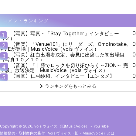
コメントランキング
0
【写真】写真・「Stay Together」インタビュー
1
（２）
0
【音楽】「Venue101」にリーダーズ、Omoinotake、
2
≠MEが登場｜MusicVoice（vois ヴォイス）
0
【写真】紅白出場者決定、会見に出席した初出場組
3
（写真１０／１０）
0
【音楽】「十勝でロックを切り拓ひらく～ZION～ 完
4
全版」放送決定｜MusicVoice（vois ヴォイス）
0
【写真】仁村紗和、インタビュー【エンタメ】
5
ランキングをもっとみる
Copyright © 2026. vois ヴォイス（旧MusicVoice）
-
YouTube
情報提供・取材案内の受付
Vois ヴォイス（旧・MusicVoice）とは