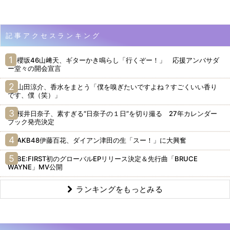
記事アクセスランキング
櫻坂46山﨑天、ギターかき鳴らし「行くぞー！」 応援アンバサダ
ー堂々の開会宣言
山田涼介、香水をまとう「僕を嗅ぎたいですよね？すごくいい香り
です、僕（笑）」
桜井日奈子、素すぎる“日奈子の１日”を切り撮る 27年カレンダー
ブック発売決定
AKB48伊藤百花、ダイアン津田の生「スー！」に大興奮
BE:FIRST初のグローバルEPリリース決定＆先行曲「BRUCE
WAYNE」MV公開
ランキングをもっとみる