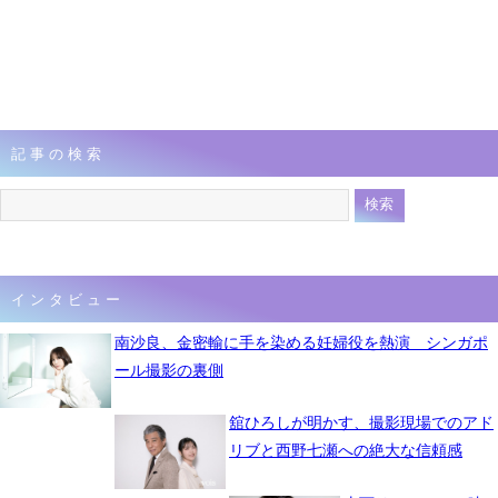
記事の検索
インタビュー
南沙良、金密輸に手を染める妊婦役を熱演 シンガポ
ール撮影の裏側
舘ひろしが明かす、撮影現場でのアド
リブと西野七瀬への絶大な信頼感