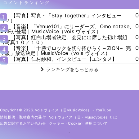
コメントランキング
0
【写真】写真・「Stay Together」インタビュー
1
（２）
0
【音楽】「Venue101」にリーダーズ、Omoinotake、
2
≠MEが登場｜MusicVoice（vois ヴォイス）
0
【写真】紅白出場者決定、会見に出席した初出場組
3
（写真１０／１０）
0
【音楽】「十勝でロックを切り拓ひらく～ZION～ 完
4
全版」放送決定｜MusicVoice（vois ヴォイス）
0
【写真】仁村紗和、インタビュー【エンタメ】
5
ランキングをもっとみる
Copyright © 2026. vois ヴォイス（旧MusicVoice）
-
YouTube
情報提供・取材案内の受付
Vois ヴォイス（旧・MusicVoice）とは
広告に関するお問い合わせ
クッキー（cookie）使用について
-