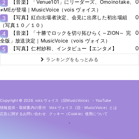
0
【音楽】「Venue101」にリーダーズ、Omoinotake、
2
≠MEが登場｜MusicVoice（vois ヴォイス）
0
【写真】紅白出場者決定、会見に出席した初出場組
3
（写真１０／１０）
0
【音楽】「十勝でロックを切り拓ひらく～ZION～ 完
4
全版」放送決定｜MusicVoice（vois ヴォイス）
0
【写真】仁村紗和、インタビュー【エンタメ】
5
ランキングをもっとみる
Copyright © 2026. vois ヴォイス（旧MusicVoice）
-
YouTube
情報提供・取材案内の受付
Vois ヴォイス（旧・MusicVoice）とは
広告に関するお問い合わせ
クッキー（cookie）使用について
-