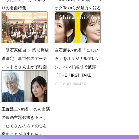
りの名曲特集
オクTakaらが魅力を語る
4月8日 14時09分
10月2日 18時00分
「明石家紅白!」第13弾放
白石麻衣×絢香「にじい
送決定 新世代のアーテ
ろ」をオリジナルアレン
ィストとさんまが初対面
ジ、バンド編成で披露：
「THE FIRST TAKE」
7月22日 19時00分
2月3日 18時47分
玉置浩二×絢香、のん出演
の映画主題歌書き下ろし
「たくさんの方々の心を
癒すことが出来たら」