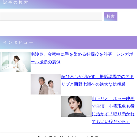
記事の検索
9月11日 11時25分
インタビュー
南沙良、金密輸に手を染める妊婦役を熱演 シンガポ
ール撮影の裏側
舘ひろしが明かす、撮影現場でのアド
リブと西野七瀬への絶大な信頼感
山下リオ、ホラー映画
で主演 心霊現象も役
に活かす「取り憑かれ
てもいい役だから」