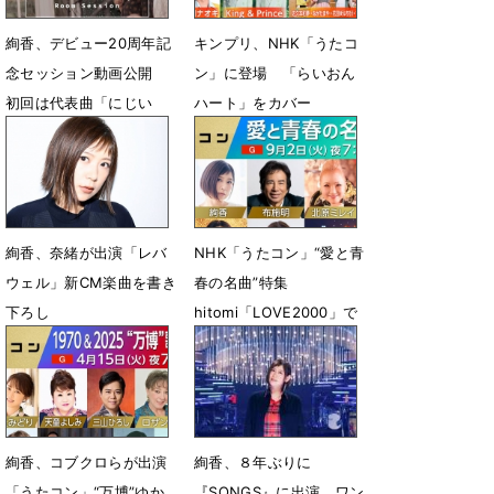
絢香、デビュー20周年記
キンプリ、NHK「うたコ
念セッション動画公開
ン」に登場 「らいおん
初回は代表曲「にじい
ハート」をカバー
ろ」
5月12日 12時20分
7月12日 22時43分
絢香、奈緒が出演「レバ
NHK「うたコン」“愛と青
ウェル」新CM楽曲を書き
春の名曲”特集
下ろし
hitomi「LOVE2000」で
FRUITS ZIPPERと共演
5月7日 12時00分
8月26日 18時00分
絢香、コブクロらが出演
絢香、８年ぶりに
「うたコン」“万博”ゆか
『SONGS』に出演 ワン