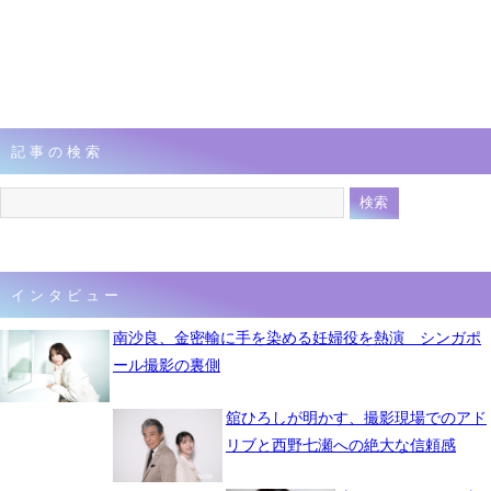
記事の検索
インタビュー
南沙良、金密輸に手を染める妊婦役を熱演 シンガポ
ール撮影の裏側
舘ひろしが明かす、撮影現場でのアド
リブと西野七瀬への絶大な信頼感