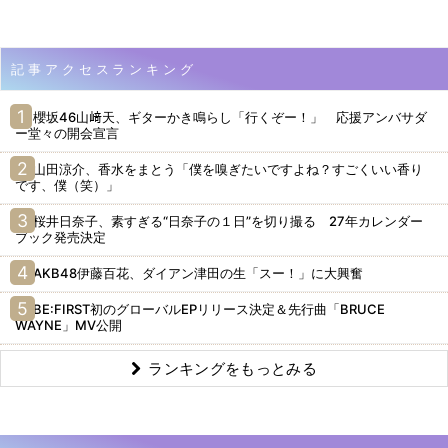
記事アクセスランキング
櫻坂46山﨑天、ギターかき鳴らし「行くぞー！」 応援アンバサダ
ー堂々の開会宣言
山田涼介、香水をまとう「僕を嗅ぎたいですよね？すごくいい香り
です、僕（笑）」
桜井日奈子、素すぎる“日奈子の１日”を切り撮る 27年カレンダー
ブック発売決定
AKB48伊藤百花、ダイアン津田の生「スー！」に大興奮
BE:FIRST初のグローバルEPリリース決定＆先行曲「BRUCE
WAYNE」MV公開
ランキングをもっとみる