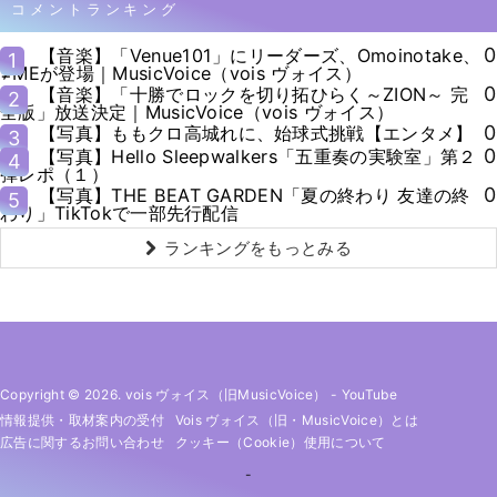
コメントランキング
0
【音楽】「Venue101」にリーダーズ、Omoinotake、
1
≠MEが登場｜MusicVoice（vois ヴォイス）
0
【音楽】「十勝でロックを切り拓ひらく～ZION～ 完
2
全版」放送決定｜MusicVoice（vois ヴォイス）
0
【写真】ももクロ高城れに、始球式挑戦【エンタメ】
3
0
【写真】Hello Sleepwalkers「五重奏の実験室」第２
4
弾レポ（１）
0
【写真】THE BEAT GARDEN「夏の終わり 友達の終
5
わり」TikTokで一部先行配信
ランキングをもっとみる
Copyright © 2026. vois ヴォイス（旧MusicVoice）
-
YouTube
情報提供・取材案内の受付
Vois ヴォイス（旧・MusicVoice）とは
広告に関するお問い合わせ
クッキー（cookie）使用について
-