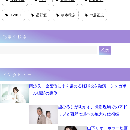
TWICE
星野源
橋本環奈
中居正広
記事の検索
インタビュー
南沙良、金密輸に手を染める妊婦役を熱演 シンガポ
ール撮影の裏側
舘ひろしが明かす、撮影現場でのアド
リブと西野七瀬への絶大な信頼感
山下リオ、ホラー映画