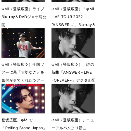
ΦMI（登坂広臣）ライブ
φMI（登坂広臣）「φMI
Blu-ray＆DVDジャケ写公
LIVE TOUR 2022
開
"ANSWER..."」Blu-ray＆
DVD発売決定
5月27日 19時00分
5月13日 20時41分
φMI（登坂広臣）全国ツ
φMI（登坂広臣）、謎の
アーに幕「大切なことを
新曲「ANSWER ~LIVE
気付かせてくれたツアー
FOREVER~」デジタル配
でした」
信決定
5月1日 17時36分
3月26日 19時30分
登坂広臣、φMIで
φMI（登坂広臣）、ニュ
「Rolling Stone Japan」
ーアルバムより新曲