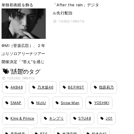
単独初表紙を飾る
「After the rain」デジタ
ル先行配信
3月18日 14時45分
1月28日 14時27分
ΦMI（登坂広臣）、２年
ぶりソロアリーナツアー
開催決定「"答え"を感じ
てもらえたら」
話題のタグ
12月26日 19時41分
AKB48
乃木坂46
BE:FIRST
指原莉乃
SMAP
NiziU
Snow Man
YOSHIKI
King & Prince
キンプリ
STU48
JO1
香取慎吾
BTS
米津玄師
柏木由紀