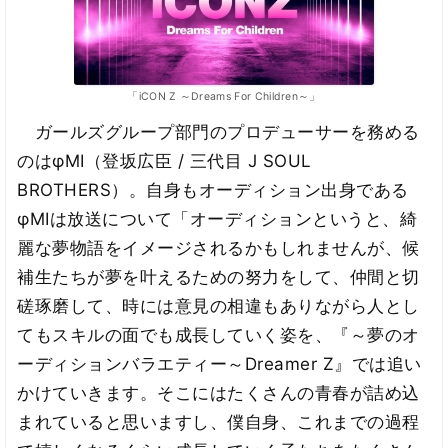
「iCON Z ～Dreams For Children～」
ガールズグループ部門のプロデューサーを務める
のはφMI（登坂広臣 / 三代目 J SOUL
BROTHERS）。自身もオーディション出身である
φMIは放送について「オーディションというと、綺
麗な夢物語をイメージされるかもしれませんが、候
補生たちが夢を叶えるための努力をして、仲間と切
磋琢磨して、時には意見の相違もありながら人とし
てもスキルの面でも成長していく姿を、『～夢のオ
ーディションバラエティー～Dreamer Z』では追い
かけていきます。そこにはたくさんの青春が詰め込
まれていると思いますし、僕自身、これまでの過程