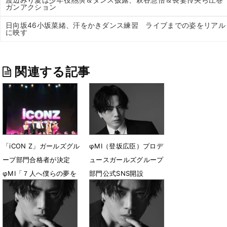
ガンアクション
日向坂46小坂菜緒、汗をかきダンス練習 ライブまでの姿をリアル
に映す
関連する記事
「iCON Z」ガールズグル
φMI（登坂広臣）プロデ
ープ部門合格者が決定
ュースガールズグループ
φMI「７人へ僕らの夢を
部門公式SNS開設
託しました」
7月3日 21時00分
9月25日 23時20分