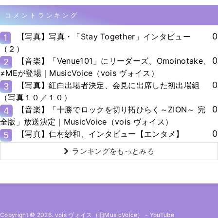
コメントランキング
0
【写真】写真・「Stay Together」インタビュー
1
（２）
0
【音楽】「Venue101」にリーダーズ、Omoinotake、
2
≠MEが登場｜MusicVoice（vois ヴォイス）
0
【写真】紅白出場者決定、会見に出席した初出場組
3
（写真１０／１０）
0
【音楽】「十勝でロックを切り拓ひらく～ZION～ 完
4
全版」放送決定｜MusicVoice（vois ヴォイス）
0
【写真】仁村紗和、インタビュー【エンタメ】
5
ランキングをもっとみる
Copyright © 2026. vois ヴォイス（旧MusicVoice）
-
YouTube