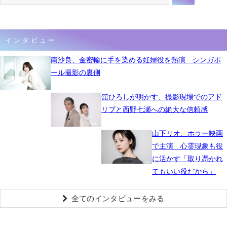
インタビュー
南沙良、金密輸に手を染める妊婦役を熱演 シンガポ
ール撮影の裏側
舘ひろしが明かす、撮影現場でのアド
リブと西野七瀬への絶大な信頼感
山下リオ、ホラー映画
で主演 心霊現象も役
に活かす「取り憑かれ
てもいい役だから」
全てのインタビューをみる