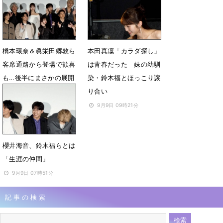
1月29日 08時34分
橋本環奈＆眞栄田郷敦ら
本田真凜「カラダ探し」
客席通路から登場で歓喜
は青春だった 妹の幼馴
も…後半にまさかの展開
染・鈴木福とほっこり譲
で大慌て
り合い
9月9日 10時56分
9月9日 09時21分
櫻井海音、鈴木福らとは
「生涯の仲間」
9月9日 07時51分
記事の検索