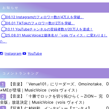
お知らせ
◯06.12 Instagramのフォロワー数が4万人を突破。
◯06.01 TikTokのフォロワー数が2万を突破。
◯10.11 YouTubeチャンネルの登録者数が20万人を達成！
◯25.08.01 MusicVoiceは媒体名が「vois ヴォイス」に変わりまし
た。
Instagram
YouTube
コメントランキング
0
【音楽】「Venue101」にリーダーズ、Omoinotake、
1
≠MEが登場｜MusicVoice（vois ヴォイス）
0
【音楽】「十勝でロックを切り拓ひらく～ZION～ 完
2
全版」放送決定｜MusicVoice（vois ヴォイス）
0
【写真】仁村紗和、インタビュー【エンタメ】
3