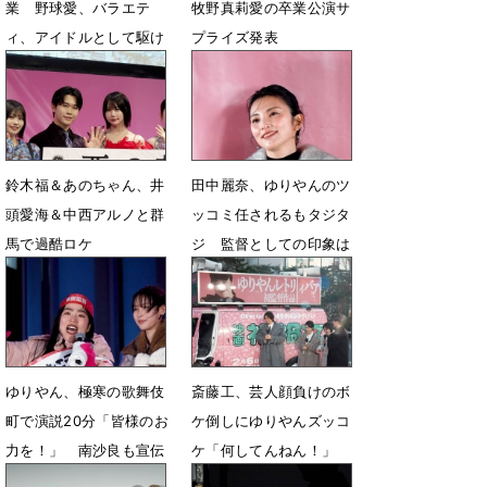
業 野球愛、バラエテ
牧野真莉愛の卒業公演サ
ィ、アイドルとして駆け
プライズ発表
抜けた集大成
4月11日 23時05分
6月25日 19時27分
鈴木福＆あのちゃん、井
田中麗奈、ゆりやんのツ
頭愛海＆中西アルノと群
ッコミ任されるもタジタ
馬で過酷ロケ
ジ 監督としての印象は
「怪物」
4月2日 23時51分
1月29日 08時47分
ゆりやん、極寒の歌舞伎
斎藤工、芸人顔負けのボ
町で演説20分「皆様のお
ケ倒しにゆりやんズッコ
力を！」 南沙良も宣伝
ケ「何してんねん！」
カーから呼びかけ
1月6日 16時14分