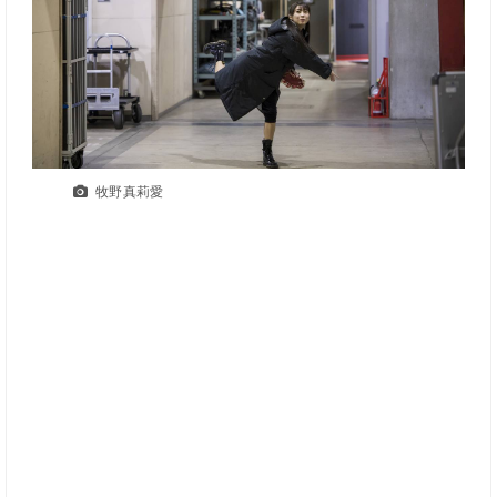
牧野真莉愛