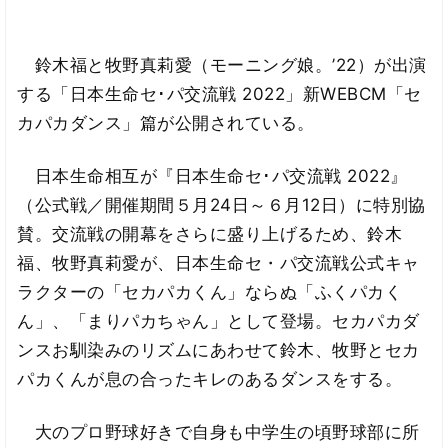
鈴木福と牧野真莉愛（モーニング娘。’22）が出演
する「日本生命セ･パ交流戦 2022」新WEBCM「セ
カパカダンス」篇が公開されている。
日本生命相互が『日本生命セ･パ交流戦 2022』
（公式戦／開催期間５月24日～６月12日）に特別協
賛。交流戦の開幕をさらに盛り上げるため、鈴木
福、牧野真莉愛が、日本生命セ・パ交流戦公式キャ
ラクターの「セカパカくん」ならぬ「ふくパカく
ん」、「まりパカちゃん」として登場。セカパカダ
ンスお馴染みのリズムにあわせて鈴木、牧野とセカ
パカくんが息の合ったキレのあるダンスをする。
大のプロ野球好きで自身も中学生の頃野球部に所