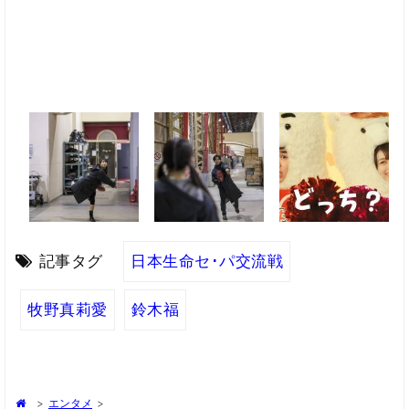
記事タグ
日本生命セ･パ交流戦
牧野真莉愛
鈴木福
>
エンタメ
>