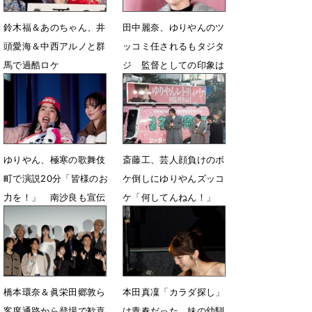
鈴木福＆あのちゃん、井
田中麗奈、ゆりやんのツ
頭愛海＆中西アルノと群
ッコミ任されるもタジタ
馬で過酷ロケ
ジ 監督としての印象は
「怪物」
4月2日 23時51分
1月29日 08時47分
ゆりやん、極寒の歌舞伎
斎藤工、芸人顔負けのボ
町で演説20分「皆様のお
ケ倒しにゆりやんズッコ
力を！」 南沙良も宣伝
ケ「何してんねん！」
カーから呼びかけ
1月6日 16時14分
1月29日 08時34分
橋本環奈＆眞栄田郷敦ら
本田真凜「カラダ探し」
客席通路から登場で歓喜
は青春だった 妹の幼馴