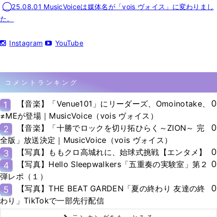
◯25.08.01 MusicVoiceは媒体名が「vois ヴォイス」に変わりまし
た。
Instagram
YouTube
コメントランキング
0
【音楽】「Venue101」にリーダーズ、Omoinotake、
1
≠MEが登場｜MusicVoice（vois ヴォイス）
0
【音楽】「十勝でロックを切り拓ひらく～ZION～ 完
2
全版」放送決定｜MusicVoice（vois ヴォイス）
0
【写真】ももクロ高城れに、始球式挑戦【エンタメ】
3
0
【写真】Hello Sleepwalkers「五重奏の実験室」第２
4
弾レポ（１）
0
【写真】THE BEAT GARDEN「夏の終わり 友達の終
5
わり」TikTokで一部先行配信