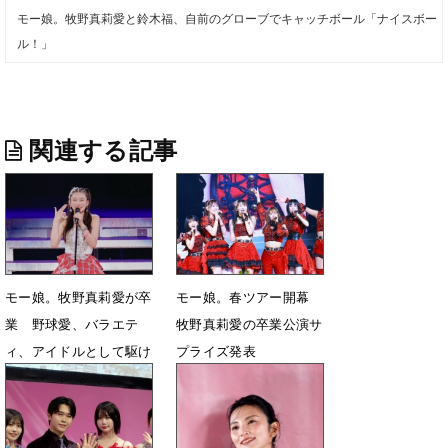
モー娘。牧野真莉愛と鈴木福、自前のグローブでキャッチボール「ナイスボー
ル！」
関連する記事
モー娘。牧野真莉愛が卒
モー娘。春ツアー開幕
業 野球愛、バラエテ
牧野真莉愛の卒業公演サ
ィ、アイドルとして駆け
プライズ発表
抜けた集大成
4月11日 23時05分
6月25日 19時27分