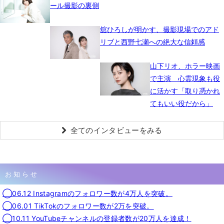
ール撮影の裏側
舘ひろしが明かす、撮影現場でのアド
リブと西野七瀬への絶大な信頼感
山下リオ、ホラー映画
で主演 心霊現象も役
に活かす「取り憑かれ
てもいい役だから」
全てのインタビューをみる
お知らせ
◯06.12 Instagramのフォロワー数が4万人を突破。
◯06.01 TikTokのフォロワー数が2万を突破。
◯10.11 YouTubeチャンネルの登録者数が20万人を達成！