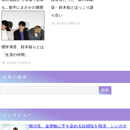
も…後半にまさかの展開
染・鈴木福とほっこり譲
で大慌て
り合い
9月9日 10時56分
9月9日 09時21分
櫻井海音、鈴木福らとは
「生涯の仲間」
9月9日 07時51分
記事の検索
インタビュー
南沙良、金密輸に手を染める妊婦役を熱演 シンガポ