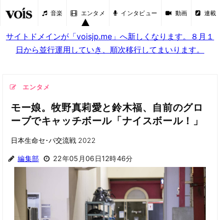
音楽
エンタメ
インタビュー
動画
連載
サイトドメインが「voisjp.me」へ新しくなります。８月１
日から並行運用していき、順次移行してまいります。
エンタメ
モー娘。牧野真莉愛と鈴木福、自前のグロ
ーブでキャッチボール「ナイスボール！」
日本生命セ･パ交流戦 2022
編集部
22年05月06日12時46分