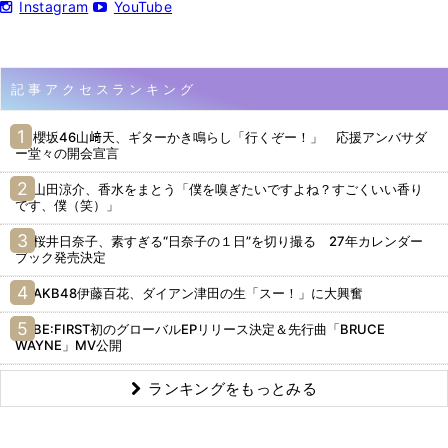
Instagram
YouTube
記事アクセスランキング
櫻坂46山﨑天、ギターかき鳴らし「行くぞー！」 応援アンバサダ
ー堂々の開会宣言
山田涼介、香水をまとう「僕を嗅ぎたいですよね？すごくいい香り
です、僕（笑）」
桜井日奈子、素すぎる“日奈子の１日”を切り撮る 27年カレンダー
ブック発売決定
AKB48伊藤百花、ダイアン津田の生「スー！」に大興奮
BE:FIRST初のグローバルEPリリース決定＆先行曲「BRUCE
WAYNE」MV公開
ランキングをもっとみる