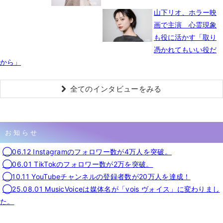
山下リオ、ホラー映
画で主演 心霊現象
も役に活かす「取り
憑かれてもいい役だ
から」
全てのインタビューをみる
お知らせ
◯06.12 Instagramのフォロワー数が4万人を突破。
◯06.01 TikTokのフォロワー数が2万を突破。
◯10.11 YouTubeチャンネルの登録者数が20万人を達成！
◯25.08.01 MusicVoiceは媒体名が「vois ヴォイス」に変わりまし
た。