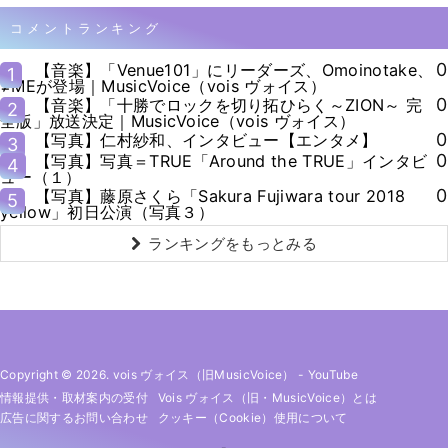
コメントランキング
0
【音楽】「Venue101」にリーダーズ、Omoinotake、
1
≠MEが登場｜MusicVoice（vois ヴォイス）
0
【音楽】「十勝でロックを切り拓ひらく～ZION～ 完
2
全版」放送決定｜MusicVoice（vois ヴォイス）
0
【写真】仁村紗和、インタビュー【エンタメ】
3
0
【写真】写真＝TRUE「Around the TRUE」インタビ
4
ュー（１）
0
【写真】藤原さくら「Sakura Fujiwara tour 2018
5
yellow」初日公演（写真３）
ランキングをもっとみる
Copyright © 2026. vois ヴォイス（旧MusicVoice）
-
YouTube
情報提供・取材案内の受付
Vois ヴォイス（旧・MusicVoice）とは
広告に関するお問い合わせ
クッキー（cookie）使用について
-