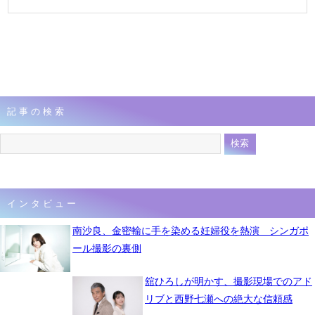
記事の検索
インタビュー
南沙良、金密輸に手を染める妊婦役を熱演 シンガポ
ール撮影の裏側
舘ひろしが明かす、撮影現場でのアド
リブと西野七瀬への絶大な信頼感