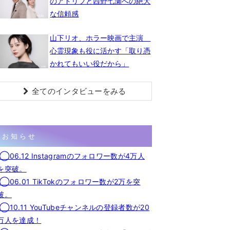
のアドリブと西野七瀬への絶大
な信頼感
山下リオ、ホラー映画で主演
心霊現象も役に活かす「取り憑
かれてもいい役だから」
全てのインタビューをみる
お知らせ
◯06.12 Instagramのフォロワー数が4万人
を突破。
◯06.01 TikTokのフォロワー数が2万を突
破。
◯10.11 YouTubeチャンネルの登録者数が20
万人を達成！