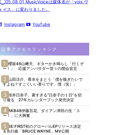
◯25.08.01 MusicVoiceは媒体名が「vois ヴ
ォイス」に変わりました。
Instagram
YouTube
記事アクセスランキング
櫻坂46山﨑天、ギターかき鳴らし「行くぞ
ー！」 応援アンバサダー堂々の開会宣言
山田涼介、香水をまとう「僕を嗅ぎたいで
すよね？すごくいい香りです、僕（笑）」
桜井日奈子、素すぎる“日奈子の１日”を切
り撮る 27年カレンダーブック発売決定
AKB48伊藤百花、ダイアン津田の生「ス
ー！」に大興奮
BE:FIRST初のグローバルEPリリース決定
＆先行曲「BRUCE WAYNE」MV公開