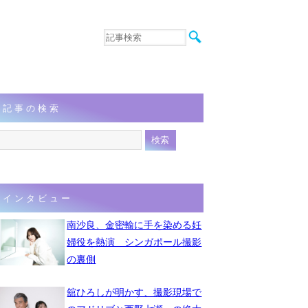
音楽
エンタメ
インタビュー
動画
記事の検索
連載
フォト
インタビュー
南沙良、金密輸に手を染める妊
婦役を熱演 シンガポール撮影
の裏側
舘ひろしが明かす、撮影現場で