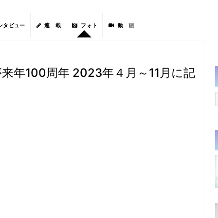
ンタビュー
連 載
フォト
動 画
来年100周年 2023年４月～11月に記