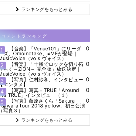
ランキングをもっとみる
コメントランキング
0
【音楽】「Venue101」にリーダ
1
ーズ、Omoinotake、≠MEが登場｜
MusicVoice（vois ヴォイス）
0
【音楽】「十勝でロックを切り拓
2
ひらく～ZION～ 完全版」放送決定｜
MusicVoice（vois ヴォイス）
0
【写真】仁村紗和、インタビュー
3
【エンタメ】
0
【写真】写真＝TRUE「Around
4
the TRUE」インタビュー（１）
0
【写真】藤原さくら「Sakura
5
Fujiwara tour 2018 yellow」初日公演
（写真３）
ランキングをもっとみる