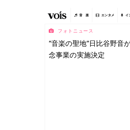
音 楽
エンタメ
イ
フォトニュース
“音楽の聖地”日比谷野音が
念事業の実施決定