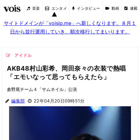
音楽
エンタメ
インタビュー
動画
連載
サイトドメインが「voisjp.me」へ新しくなります。８月１
日から並行運用していき、順次移行してまいります。
アイドル
AKB48村山彩希、岡田奈々の衣装で熱唱
「エモいなって思ってもらえたら」
倉野尾チーム４「サムネイル」公演
編集部
22年04月20日09時51分