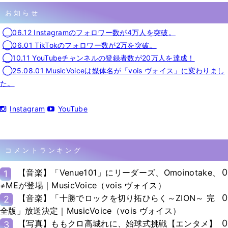
お知らせ
◯06.12 Instagramのフォロワー数が4万人を突破。
◯06.01 TikTokのフォロワー数が2万を突破。
◯10.11 YouTubeチャンネルの登録者数が20万人を達成！
◯25.08.01 MusicVoiceは媒体名が「vois ヴォイス」に変わりまし
た。
Instagram
YouTube
コメントランキング
0
【音楽】「Venue101」にリーダーズ、Omoinotake、
1
≠MEが登場｜MusicVoice（vois ヴォイス）
0
【音楽】「十勝でロックを切り拓ひらく～ZION～ 完
2
全版」放送決定｜MusicVoice（vois ヴォイス）
0
【写真】ももクロ高城れに、始球式挑戦【エンタメ】
3