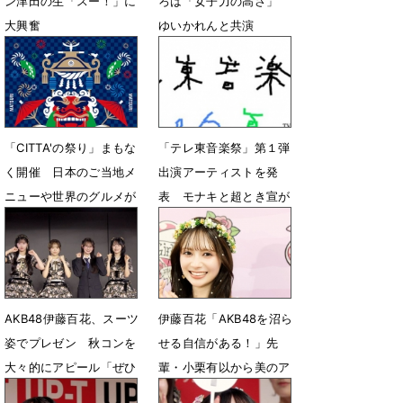
ン津田の生「スー！」に
ろは「女子力の高さ」
大興奮
ゆいかれんと共演
8月2日 07時02分
7月13日 14時17分
「CITTA'の祭り」まもな
「テレ東音楽祭」第１弾
く開催 ⽇本のご当地メ
出演アーティストを発
ニューや世界のグルメが
表 モナキと超とき宣が
100種類以上集結
福岡の意外なスポットか
ら生中継
6月17日 19時00分
6月15日 12時00分
AKB48伊藤百花、スーツ
伊藤百花「AKB48を沼ら
姿でプレゼン 秋コンを
せる自信がある！」先
大々的にアピール「ぜひ
輩・小栗有以から美のア
注目して頂けたら！」
ドバイスも