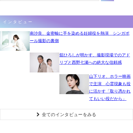
インタビュー
南沙良、金密輸に手を染める妊婦役を熱演 シンガポ
ール撮影の裏側
舘ひろしが明かす、撮影現場でのアド
リブと西野七瀬への絶大な信頼感
山下リオ、ホラー映画
で主演 心霊現象も役
に活かす「取り憑かれ
てもいい役だから」
全てのインタビューをみる