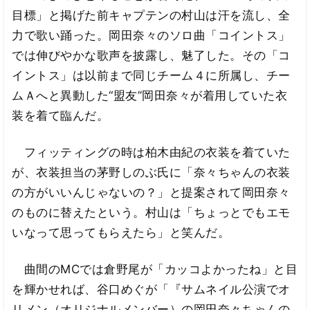
目標」と掲げた前キャプテンの村山は汗を流し、全
力で歌い踊った。岡田奈々のソロ曲「コイントス」
では伸びやかな歌声を披露し、魅了した。その「コ
イントス」は以前まで同じチーム４に所属し、チー
ムＡへと異動した“盟友”岡田奈々が着用していた衣
装を着て臨んだ。
フィッティングの時は柏木由紀の衣装を着ていた
が、衣装担当の茅野しのぶ氏に「奈々ちゃんの衣装
の方がいいんじゃないの？」と提案されて岡田奈々
のものに替えたという。村山は「ちょっとでもエモ
いなって思ってもらえたら」と笑んだ。
曲間のMCでは倉野尾が「カッコよかったね」と目
を輝かせれば、谷口めぐが「『サムネイル公演でオ
リメン（オリジナルメンバー）の岡田奈々ちゃんの