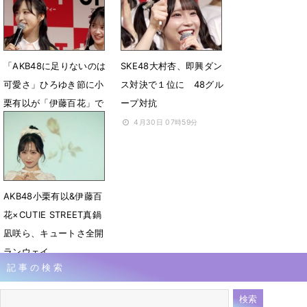
6月6日 08時10分
5月6日 05時52分
「AKB48に足りないのは
SKE48大村杏、即興ダン
可愛さ」ひろゆき節に小
ス対決で１位に 48グル
栗有以が「伊藤百花」で
ープ対抗
対抗「います！」
4月30日 07時59分
4月30日 08時12分
AKB48小栗有以&伊藤百
花×CUTIE STREET真鍋
凪咲ら、キュートさ全開
ランウェイ
記事の検索
4月20日 07時38分