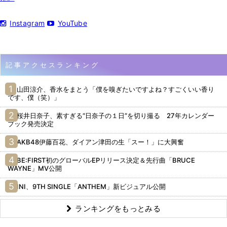
Instagram
YouTube
記事アクセスランキング
山田涼介、香水をまとう「僕を嗅ぎたいですよね？すごくいい香り
です、僕（笑）」
桜井日奈子、素すぎる“日奈子の１日”を切り撮る 27年カレンダー
ブック発売決定
AKB48伊藤百花、ダイアン津田の生「スー！」に大興奮
BE:FIRST初のグローバルEPリリース決定＆先行曲「BRUCE
WAYNE」MV公開
INI、9TH SINGLE「ANTHEM」新ビジュアル公開
ランキングをもっとみる