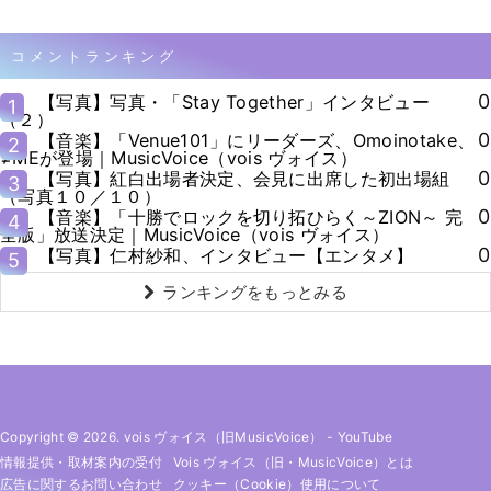
コメントランキング
0
【写真】写真・「Stay Together」インタビュー
1
（２）
0
【音楽】「Venue101」にリーダーズ、Omoinotake、
2
≠MEが登場｜MusicVoice（vois ヴォイス）
0
【写真】紅白出場者決定、会見に出席した初出場組
3
（写真１０／１０）
0
【音楽】「十勝でロックを切り拓ひらく～ZION～ 完
4
全版」放送決定｜MusicVoice（vois ヴォイス）
0
【写真】仁村紗和、インタビュー【エンタメ】
5
ランキングをもっとみる
Copyright © 2026. vois ヴォイス（旧MusicVoice）
-
YouTube
情報提供・取材案内の受付
Vois ヴォイス（旧・MusicVoice）とは
広告に関するお問い合わせ
クッキー（cookie）使用について