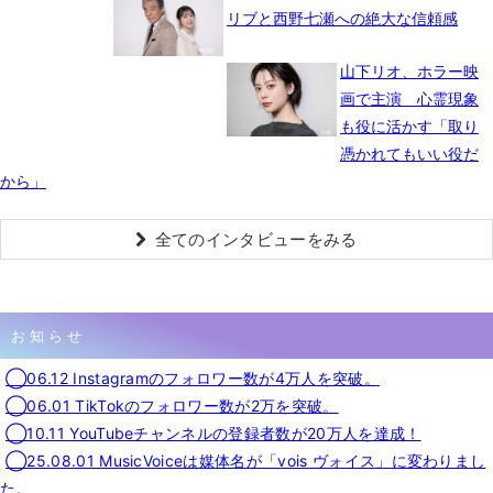
リブと西野七瀬への絶大な信頼感
山下リオ、ホラー映
画で主演 心霊現象
も役に活かす「取り
憑かれてもいい役だ
から」
全てのインタビューをみる
お知らせ
◯06.12 Instagramのフォロワー数が4万人を突破。
◯06.01 TikTokのフォロワー数が2万を突破。
◯10.11 YouTubeチャンネルの登録者数が20万人を達成！
◯25.08.01 MusicVoiceは媒体名が「vois ヴォイス」に変わりまし
た。