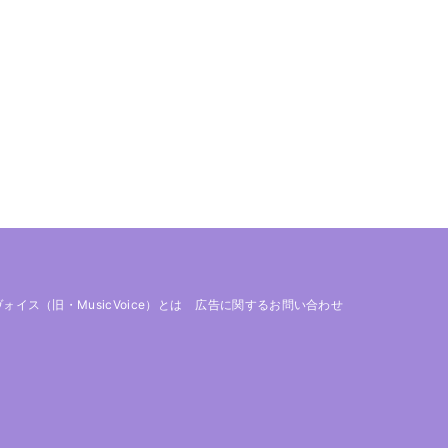
 ヴォイス（旧・MusicVoice）とは
広告に関するお問い合わせ