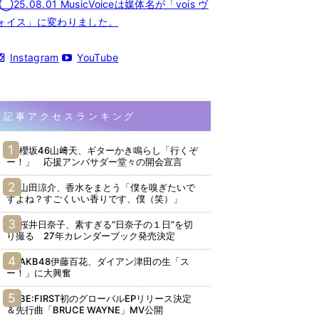
◯25.08.01 MusicVoiceは媒体名が「vois ヴ
ォイス」に変わりました。
Instagram
YouTube
記事アクセスランキング
櫻坂46山﨑天、ギターかき鳴らし「行くぞ
ー！」 応援アンバサダー堂々の開会宣言
山田涼介、香水をまとう「僕を嗅ぎたいで
すよね？すごくいい香りです、僕（笑）」
桜井日奈子、素すぎる“日奈子の１日”を切
り撮る 27年カレンダーブック発売決定
AKB48伊藤百花、ダイアン津田の生「ス
ー！」に大興奮
BE:FIRST初のグローバルEPリリース決定
＆先行曲「BRUCE WAYNE」MV公開