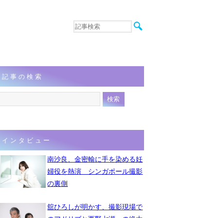
音楽
エンタメ
インタビュー
動画
記事の検索
連載
フォト
インタビュー
南沙良、金密輸に手を染める妊
婦役を熱演 シンガポール撮影
の裏側
舘ひろしが明かす、撮影現場で