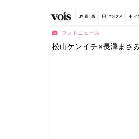
音 楽
エンタメ
イ
フォトニュース
松山ケンイチ×長澤まさ