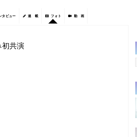
ンタビュー
連 載
フォト
動 画
み初共演