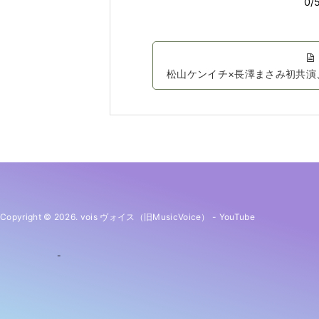
松山ケンイチ×長澤まさみ初共演
Copyright © 2026. vois ヴォイス（旧MusicVoice）
-
YouTube
-