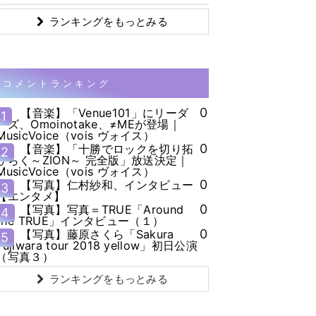
ランキングをもっとみる
コメントランキング
0
【音楽】「Venue101」にリーダ
1
ーズ、Omoinotake、≠MEが登場｜
MusicVoice（vois ヴォイス）
0
【音楽】「十勝でロックを切り拓
2
ひらく～ZION～ 完全版」放送決定｜
MusicVoice（vois ヴォイス）
0
【写真】仁村紗和、インタビュー
3
【エンタメ】
0
【写真】写真＝TRUE「Around
4
the TRUE」インタビュー（１）
0
【写真】藤原さくら「Sakura
5
Fujiwara tour 2018 yellow」初日公演
（写真３）
ランキングをもっとみる