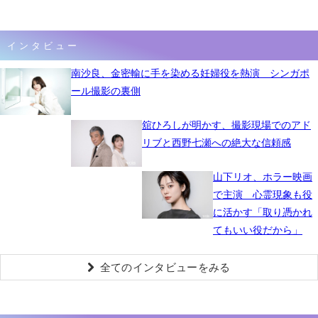
インタビュー
南沙良、金密輸に手を染める妊婦役を熱演 シンガポ
ール撮影の裏側
舘ひろしが明かす、撮影現場でのアド
リブと西野七瀬への絶大な信頼感
山下リオ、ホラー映画
で主演 心霊現象も役
に活かす「取り憑かれ
てもいい役だから」
全てのインタビューをみる