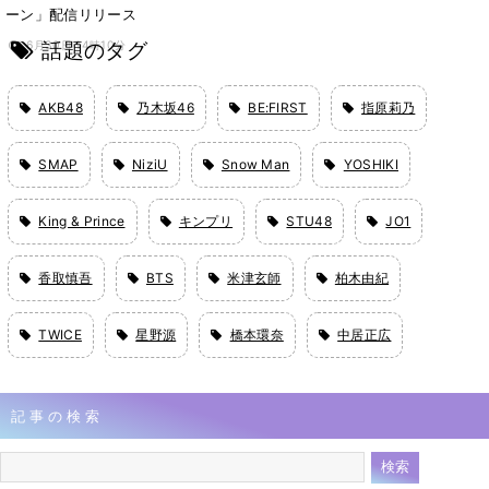
ーン」配信リリース
話題のタグ
6月30日 14時10分
AKB48
乃木坂46
BE:FIRST
指原莉乃
SMAP
NiziU
Snow Man
YOSHIKI
King & Prince
キンプリ
STU48
JO1
香取慎吾
BTS
米津玄師
柏木由紀
TWICE
星野源
橋本環奈
中居正広
記事の検索