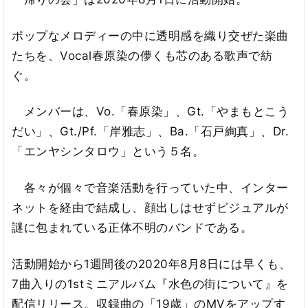
ポップなメロディーの中に透明感を織り交ぜた楽曲
たちを、Vocal春原染の儚くも芯のある歌声で紡
ぐ。
メンバーは、Vo.「春原染」、Gt.「やまもとこう
だい」、Gt./Pf.「岸雅志」、Ba.「石戸絢真」、Dr.
「エンヤシンタロウ」という５名。
各々が個々で音楽活動を行っていた中、インター
ネットを経由で結成し、顔出しはせずビジュアルが
謎に包まれている正体不明のバンドである。
活動開始から1週間後の2020年8月8日には早くも、
7曲入りの1stミニアルバム『水色の街について』を
配信リリース。収録曲の「19歳」のMVをアップす