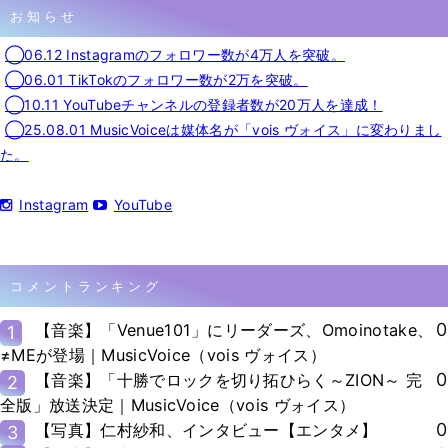
お知らせ
◯06.12 Instagramのフォロワー数が4万人を突破。
◯06.01 TikTokのフォロワー数が2万を突破。
◯10.11 YouTubeチャンネルの登録者数が20万人を達成！
◯25.08.01 MusicVoiceは媒体名が「vois ヴォイス」に変わりまし
た。
Instagram
YouTube
コメントランキング
0
【音楽】「Venue101」にリーダーズ、Omoinotake、
1
≠MEが登場｜MusicVoice（vois ヴォイス）
0
【音楽】「十勝でロックを切り拓ひらく～ZION～ 完
2
全版」放送決定｜MusicVoice（vois ヴォイス）
0
【写真】仁村紗和、インタビュー【エンタメ】
3