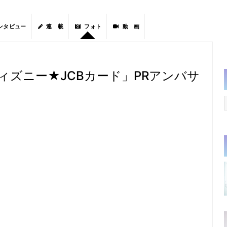
ンタビュー
連 載
フォト
動 画
ィズニー★JCBカード」PRアンバサ