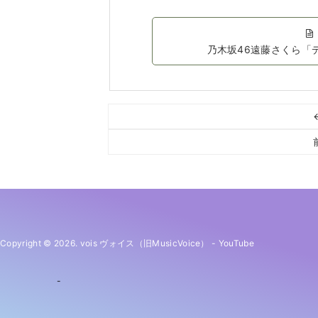
乃木坂46遠藤さくら「
Copyright © 2026. vois ヴォイス（旧MusicVoice）
-
YouTube
-