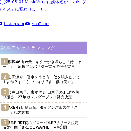
◯25.08.01 MusicVoiceは媒体名が「vois ヴ
ォイス」に変わりました。
Instagram
YouTube
記事アクセスランキング
櫻坂46山﨑天、ギターかき鳴らし「行くぞ
ー！」 応援アンバサダー堂々の開会宣言
山田涼介、香水をまとう「僕を嗅ぎたいで
すよね？すごくいい香りです、僕（笑）」
桜井日奈子、素すぎる“日奈子の１日”を切
り撮る 27年カレンダーブック発売決定
AKB48伊藤百花、ダイアン津田の生「ス
ー！」に大興奮
BE:FIRST初のグローバルEPリリース決定
＆先行曲「BRUCE WAYNE」MV公開