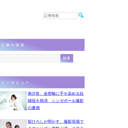
音楽
エンタメ
インタビュー
動画
記事の検索
連載
フォト
インタビュー
南沙良、金密輸に手を染める妊
婦役を熱演 シンガポール撮影
の裏側
舘ひろしが明かす、撮影現場で