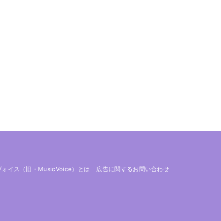
 ヴォイス（旧・MusicVoice）とは
広告に関するお問い合わせ