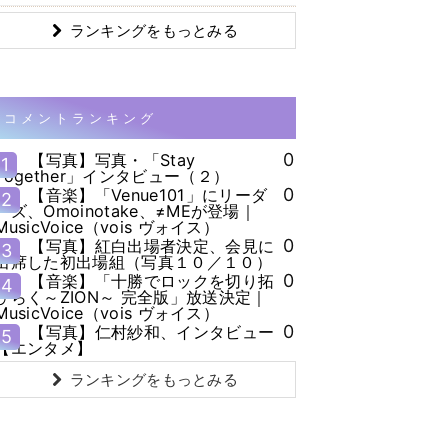
ランキングをもっとみる
コメントランキング
0
【写真】写真・「Stay
1
Together」インタビュー（２）
0
【音楽】「Venue101」にリーダ
2
ーズ、Omoinotake、≠MEが登場｜
MusicVoice（vois ヴォイス）
0
【写真】紅白出場者決定、会見に
3
出席した初出場組（写真１０／１０）
0
【音楽】「十勝でロックを切り拓
4
ひらく～ZION～ 完全版」放送決定｜
MusicVoice（vois ヴォイス）
0
【写真】仁村紗和、インタビュー
5
【エンタメ】
ランキングをもっとみる