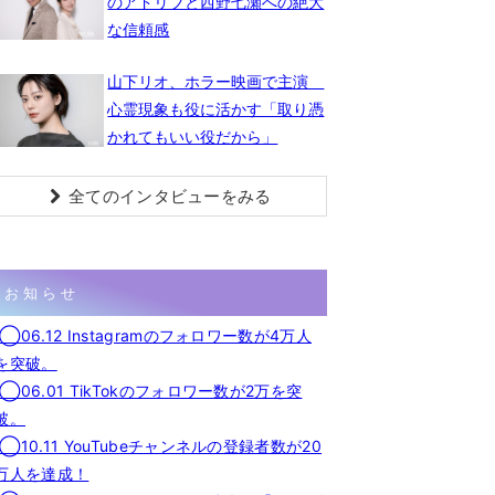
のアドリブと西野七瀬への絶大
な信頼感
山下リオ、ホラー映画で主演
心霊現象も役に活かす「取り憑
かれてもいい役だから」
全てのインタビューをみる
お知らせ
◯06.12 Instagramのフォロワー数が4万人
を突破。
◯06.01 TikTokのフォロワー数が2万を突
破。
◯10.11 YouTubeチャンネルの登録者数が20
万人を達成！