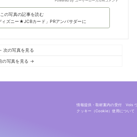
この写真の記事を読む
ディズニー★JCBカード」PRアンバサダーに
← 次の写真を見る
前の写真を見る →
情報提供・取材案内の受付
Vois
クッキー（cookie）使用について