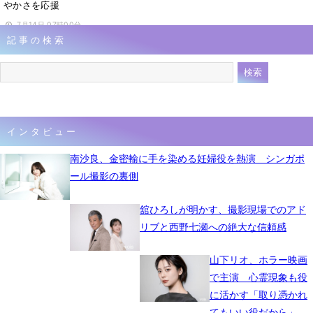
やかさを応援
7月14日 07時00分
記事の検索
インタビュー
南沙良、金密輸に手を染める妊婦役を熱演 シンガポ
ール撮影の裏側
舘ひろしが明かす、撮影現場でのアド
リブと西野七瀬への絶大な信頼感
山下リオ、ホラー映画
で主演 心霊現象も役
に活かす「取り憑かれ
てもいい役だから」