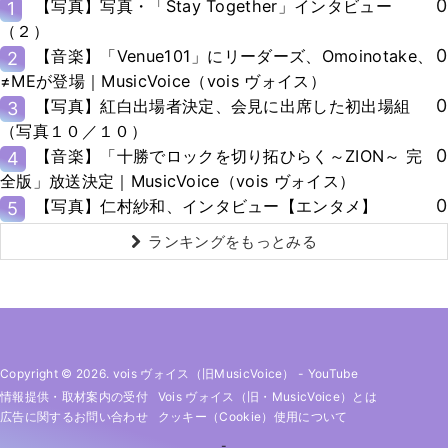
0
【写真】写真・「Stay Together」インタビュー
1
（２）
0
【音楽】「Venue101」にリーダーズ、Omoinotake、
2
≠MEが登場｜MusicVoice（vois ヴォイス）
0
【写真】紅白出場者決定、会見に出席した初出場組
3
（写真１０／１０）
0
【音楽】「十勝でロックを切り拓ひらく～ZION～ 完
4
全版」放送決定｜MusicVoice（vois ヴォイス）
0
【写真】仁村紗和、インタビュー【エンタメ】
5
ランキングをもっとみる
Copyright © 2026. vois ヴォイス（旧MusicVoice）
-
YouTube
情報提供・取材案内の受付
Vois ヴォイス（旧・MusicVoice）とは
広告に関するお問い合わせ
クッキー（cookie）使用について
-