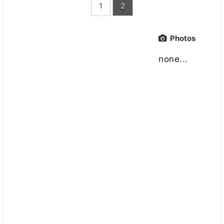
1
2
Photos
none...