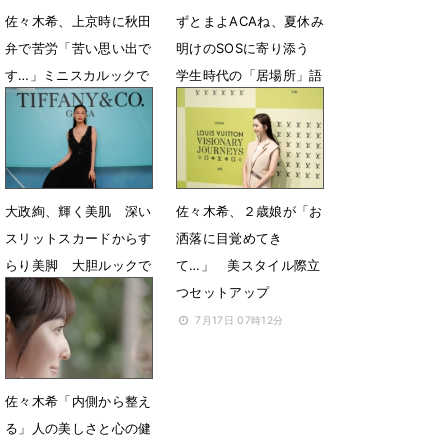
佐々木希、上京時に秋田
ずとまよACAね、夏休み
弁で苦労「苦い思い出で
明けのSOSに寄り添う
す…」ミニスカルックで
学生時代の「居場所」語
登場
る
3月26日 12時50分
8月27日 17時23分
大政絢、輝く美肌 深い
佐々木希、２歳娘が「お
スリットスカードからす
洒落に目覚めてき
らり美脚 大胆ルックで
て…」 美スタイル際立
魅了
つセットアップ
7月20日 15時40分
7月17日 07時12分
佐々木希「内側から整え
る」人の美しさと心の健