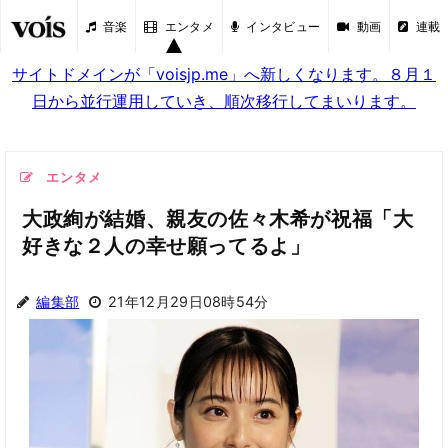
音楽
エンタメ
インタビュー
動画
連載
サイトドメインが「voisjp.me」へ新しくなります。８月１
日から並行運用していき、順次移行してまいります。
エンタメ
大政絢が結婚、親友の佐々木希が祝福「大
好きな２人の幸せ願ってるよ」
編集部
21年12月29日08時54分