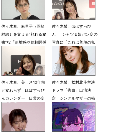
佐々木希、麻里子（岡崎
佐々木希、ほぼすっぴ
紗絵）を支える“頼れる秘
ん Tシャツ＆短パン姿の
書”役「距離感や信頼関係
写真に「これは普段の私
を丁寧に表現できたら」
です！」
7月8日 13時46分
6月8日 07時56分
佐々木希、美しさ10年前
佐々木希、松村北斗主演
と変わらず ほぼすっぴ
ドラマ「告白」出演決
んカレンダー 日常の姿
定 シングルマザーの秘
も公開
書役
6月6日 14時02分
5月25日 07時00分