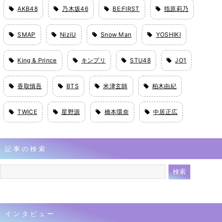
AKB48
乃木坂46
BE:FIRST
指原莉乃
SMAP
NiziU
Snow Man
YOSHIKI
King & Prince
キンプリ
STU48
JO1
香取慎吾
BTS
米津玄師
柏木由紀
TWICE
星野源
橋本環奈
中居正広
記事の検索
インタビュー