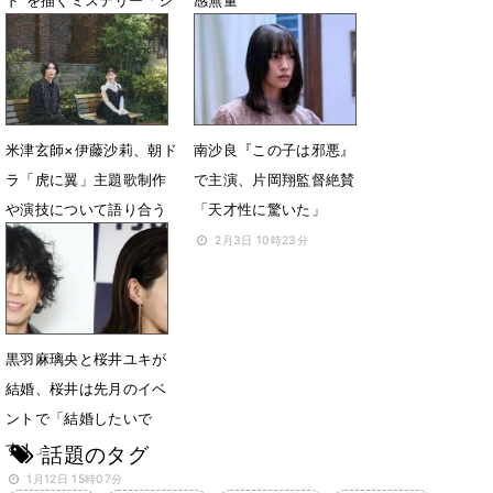
ド”を描くミステリー「シ
感無量
ャドウワーク」に出演決
6月14日 07時40分
定
9月29日 18時00分
米津玄師×伊藤沙莉、朝ド
南沙良『この子は邪悪』
ラ「虎に翼」主題歌制作
で主演、片岡翔監督絶賛
や演技について語り合う
「天才性に驚いた」
9月12日 13時55分
2月3日 10時23分
黒羽麻璃央と桜井ユキが
結婚、桜井は先月のイベ
ントで「結婚したいで
す！」
話題のタグ
1月12日 15時07分