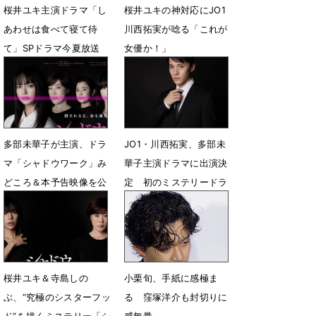
桜井ユキ主演ドラマ「し
桜井ユキの神対応にJO1
あわせは食べて寝て待
川西拓実が唸る「これが
て」SPドラマ今夏放送
女優か！」
2月2日 19時30分
12月7日 12時00分
多部未華子が主演、ドラ
JO1・川西拓実、多部未
マ「シャドウワーク」み
華子主演ドラマに出演決
どころ＆本予告映像を公
定 初のミステリードラ
開
マで刑事役に初挑戦
11月11日 20時34分
10月14日 18時23分
桜井ユキ＆寺島しの
小栗旬、手紙に感極ま
ぶ、“究極のシスターフッ
る 窪塚洋介も封切りに