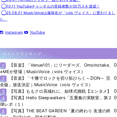
◯10.11 YouTubeチャンネルの登録者数が20万人を達成！
◯25.08.01 MusicVoiceは媒体名が「vois ヴォイス」に変わりまし
た。
Instagram
YouTube
コメントランキング
0
【音楽】「Venue101」にリーダーズ、Omoinotake、
1
≠MEが登場｜MusicVoice（vois ヴォイス）
0
【音楽】「十勝でロックを切り拓ひらく～ZION～ 完
2
全版」放送決定｜MusicVoice（vois ヴォイス）
0
【写真】ももクロ高城れに、始球式挑戦【エンタメ】
3
0
【写真】Hello Sleepwalkers「五重奏の実験室」第２
4
弾レポ（１）
0
【写真】THE BEAT GARDEN「夏の終わり 友達の終
5