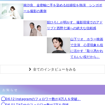
南沙良、金密輸に手を染める妊婦役を熱演 シンガポ
ール撮影の裏側
舘ひろしが明かす、撮影現場でのアド
リブと西野七瀬への絶大な信頼感
山下リオ、ホラー映画
で主演 心霊現象も役
に活かす「取り憑かれ
てもいい役だから」
全てのインタビューをみる
お知らせ
◯06.12 Instagramのフォロワー数が4万人を突破。
◯06.01 TikTokのフォロワー数が2万を突破。