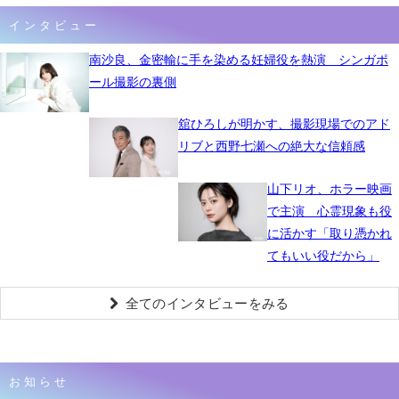
インタビュー
南沙良、金密輸に手を染める妊婦役を熱演 シンガポ
ール撮影の裏側
舘ひろしが明かす、撮影現場でのアド
リブと西野七瀬への絶大な信頼感
山下リオ、ホラー映画
で主演 心霊現象も役
に活かす「取り憑かれ
てもいい役だから」
全てのインタビューをみる
お知らせ