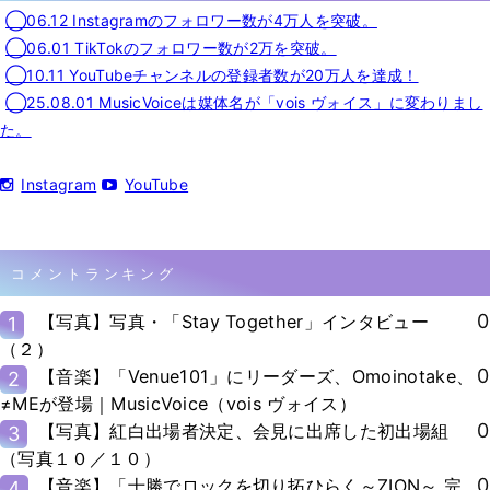
◯06.12 Instagramのフォロワー数が4万人を突破。
◯06.01 TikTokのフォロワー数が2万を突破。
◯10.11 YouTubeチャンネルの登録者数が20万人を達成！
◯25.08.01 MusicVoiceは媒体名が「vois ヴォイス」に変わりまし
た。
Instagram
YouTube
コメントランキング
0
【写真】写真・「Stay Together」インタビュー
1
（２）
0
【音楽】「Venue101」にリーダーズ、Omoinotake、
2
≠MEが登場｜MusicVoice（vois ヴォイス）
0
【写真】紅白出場者決定、会見に出席した初出場組
3
（写真１０／１０）
0
【音楽】「十勝でロックを切り拓ひらく～ZION～ 完
4