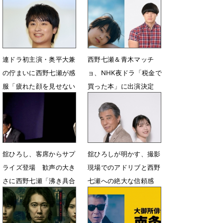
にかけた覚悟
7月25日 12時00分
連ドラ初主演・奥平大兼
西野七瀬＆青木マッチ
の佇まいに西野七瀬が感
ョ、NHK夜ドラ「税金で
服「疲れた顔を見せない
買った本」に出演決定
のがすごい」と絶賛
6月25日 17時30分
7月3日 14時18分
舘ひろし、客席からサプ
舘ひろしが明かす、撮影
ライズ登場 歓声の大き
現場でのアドリブと西野
さに西野七瀬「沸き具合
七瀬への絶大な信頼感
が凄すぎた」
6月19日 07時00分
6月20日 15時50分