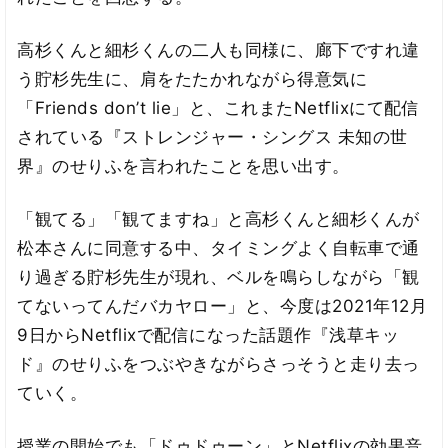
高杉くんと細杉くんの二人も同様に、廊下ですれ違
う貯杉先生に、肩をたたかれながら得意気に
「Friends don’t lie」と、これまたNetflixにて配信
されている『ストレンジャー・シングス 未知の世
界』のせりふを言われたことを思い出す。
「観てる」「観てますね」と高杉くんと細杉くんが
松本さんに同意する中、タイミングよく自転車で通
り過ぎる貯杉先生が現れ、ベルを鳴らしながら「観
てないってんだバカヤロー」と、今度は2021年12月
9日からNetflixで配信になった話題作『浅草キッ
ド』のせりふをつぶやきながらさっそうと走り去っ
ていく。
授業の開始でも「ドゥドゥーン」とNetflixの効果音