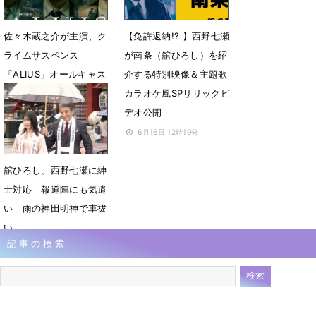
佐々木蔵之介が主演、ク
【免許返納!? 】西野七瀬
ライムサスペンス
が南条（舘ひろし）を紹
「ALIUS」オールキャス
介する特別映像＆主題歌
ト解禁＆キービジュア
カラオケ風SPリリックビ
ル・本予告公開
デオ公開
6月17日 17時30分
6月16日 12時19分
舘ひろし、西野七瀬に紳
士対応 報道陣にも気遣
い 雨の神田明神で車祓
い
記事の検索
6月8日 13時07分