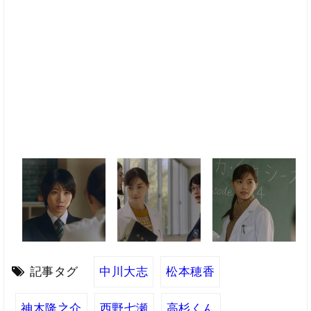
記事タグ
中川大志
松本穂香
神木隆之介
西野七瀬
高杉くん