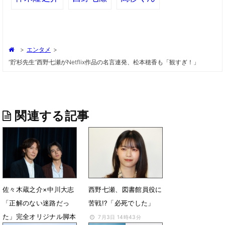
>
エンタメ
>
“貯杉先生”西野七瀬がNetflix作品の名言連発、松本穂香も「観すぎ！」
関連する記事
佐々木蔵之介×中川大志
西野七瀬、図書館員役に
「正解のない迷路だっ
苦戦!?「必死でした」
た」完全オリジナル脚本
7月3日 14時43分