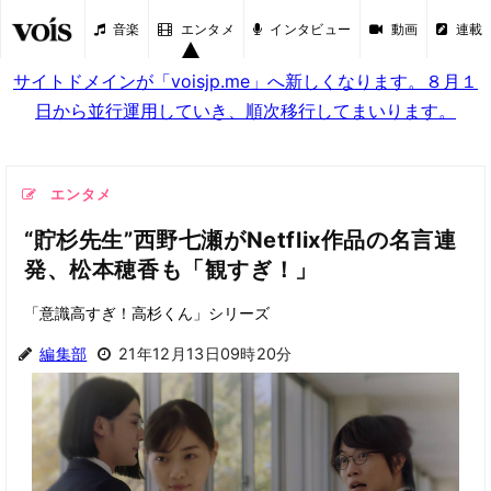
音楽
エンタメ
インタビュー
動画
連載
サイトドメインが「voisjp.me」へ新しくなります。８月１
日から並行運用していき、順次移行してまいります。
エンタメ
“貯杉先生”西野七瀬がNetflix作品の名言連
発、松本穂香も「観すぎ！」
「意識高すぎ！高杉くん」シリーズ
編集部
21年12月13日09時20分