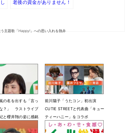
よし
老後の資金がありません！
う主題歌「Happy!」への思い入れを熱弁
嵐の名を出すも「言っ
前川陽子「うたコン」初出演
な？」 ラストライブ
CUTIE STREETと代表曲「キュー
紀と櫻井翔の姿に感銘
ティーハニー」をコラボ
08時12分
5月19日 07時00分