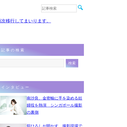
音楽
エンタメ
、順次移行してまいります。
インタビュー
動画
連載
フォト
記事の検索
インタビュー
南沙良、金密輸に手を染める妊
婦役を熱演 シンガポール撮影
の裏側
舘ひろしが明かす、撮影現場で