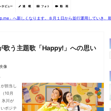
ンタビュー
連 載
フォト
動 画
sjp.me」へ新しくなります。８月１日から並行運用していき
歌う主題歌「Happy!」への思い
映像
分
しが担当し
（10月
。氷川が
るいポジテ