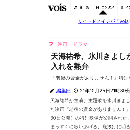
音 楽
エンタメ
イ
サイトドメインが「voi
映画・ドラマ
天海祐希、氷川きよしが
入れを熱弁
『老後の資金がありません！』特別
編集部
21年10月25日21時39
天海祐希が主演、主題歌を氷川きよ
た映画『老後の資金がありません！』
30日公開）の特別映像が公開された
まっすぐに歌いあげる、底抜けに明