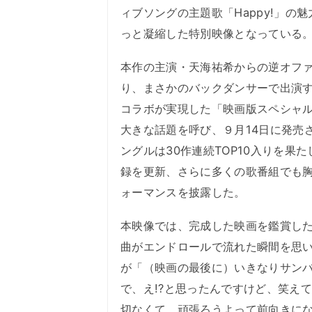
ィブソングの主題歌「Happy!」の
っと凝縮した特別映像となっている
本作の主演・天海祐希からの逆オフ
り、まさかのバックダンサーで出演
コラボが実現した「映画版スペシャル
大きな話題を呼び、９月14日に発売
ングルは30作連続TOP10入りを果
録を更新、さらに多くの歌番組でも
ォーマンスを披露した。
本映像では、完成した映画を鑑賞し
曲がエンドロールで流れた瞬間を思
が「（映画の最後に）いきなりサン
で、え!?と思ったんですけど、笑え
切なくて、頑張ろうよって前向きに