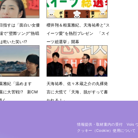
目指すは「面白い女優
櫻井翔＆相葉雅紀、天海祐希と“ス
場で“壁際ソング”熱唱
イーツ愛”を熱烈プレゼン 「スイ
は乾いた笑い!?
ーツ総選挙」開幕
07時00分
1月26日 00時06分
葉雅紀「温めます
天海祐希、佐々木蔵之介の丸裸発
葉に大苦戦!? 新CM
言に大慌て「天海、脱がすって書
描く
かれる！」
 00時10分
12月23日 07時25分
情報提供・取材案内の受付
Vois
クッキー（cookie）使用について