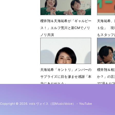
櫻井翔＆天海祐希が「ギャルピー
天海祐希、
ス！」エルフ荒川と新CMでノリ
１位」 現
ノリ共演
もスタッフ
3月2日 07時30分
1月26日 
天海祐希「キントリ」メンバーの
櫻井翔＆相
サプライズに目を滲ませ感謝「本
か？」の言
当にありがとう」
で“温もり”
1月7日 23時51分
12月26日
Copyright © 2026. vois ヴォイス（旧MusicVoice）
-
YouTube