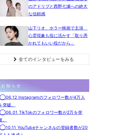
のアドリブと西野七瀬への絶大
な信頼感
山下リオ、ホラー映画で主演
心霊現象も役に活かす「取り憑
かれてもいい役だから」
全てのインタビューをみる
お知らせ
◯06.12 Instagramのフォロワー数が4万人
を突破。
◯06.01 TikTokのフォロワー数が2万を突
破。
◯10.11 YouTubeチャンネルの登録者数が20
万人を達成！