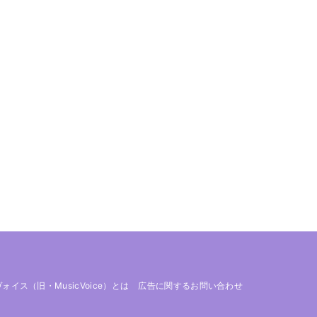
 ヴォイス（旧・MusicVoice）とは
広告に関するお問い合わせ