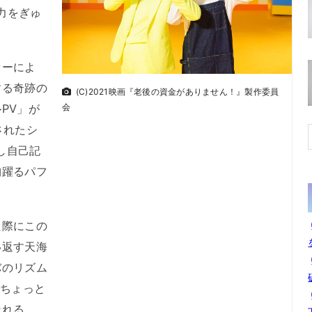
魅力をぎゅ
。
ァーによ
する奇跡の
(C)2021映画『老後の資金がありません！』製作委員
PV」が
会
されたシ
たし自己記
胸躍るパフ
た際にこの
い返す天海
バのリズム
てちょっと
なれる