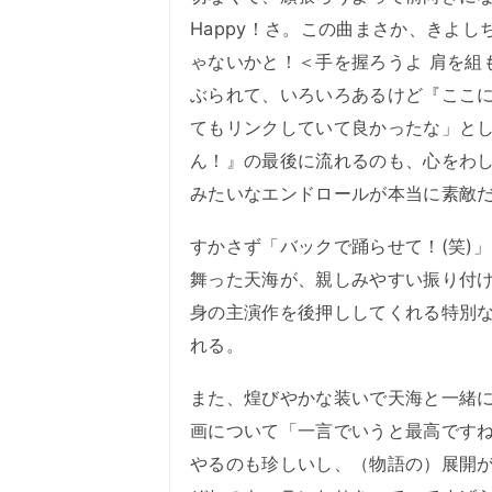
Happy！さ。この曲まさか、きよし
ゃないかと！＜手を握ろうよ 肩を組も
ぶられて、いろいろあるけど『ここ
てもリンクしていて良かったな」と
ん！』の最後に流れるのも、心をわ
みたいなエンドロールが本当に素敵
すかさず「バックで踊らせて！(笑)
舞った天海が、親しみやすい振り付け
身の主演作を後押ししてくれる特別な
れる。
また、煌びやかな装いで天海と一緒に
画について「一言でいうと最高です
やるのも珍しいし、（物語の）展開