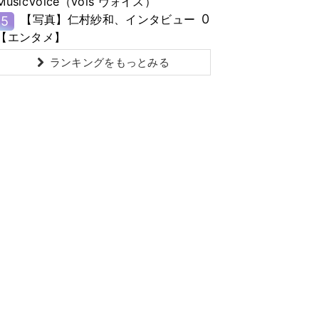
MusicVoice（vois ヴォイス）
0
【写真】仁村紗和、インタビュー
5
【エンタメ】
ランキングをもっとみる