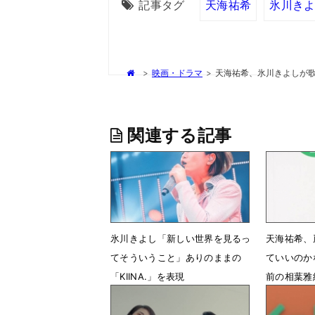
記事タグ
天海祐希
氷川き
>
映画・ドラマ
>
天海祐希、氷川きよしが歌
関連する記事
氷川きよし「新しい世界を見るっ
天海祐希、
てそういうこと」ありのままの
ていいのか
「KIINA.」を表現
前の相葉雅
6月26日 14時13分
6月25日 