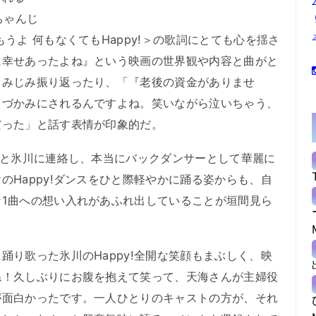
ちゃんじ
うよ 何もなくてもHappy!＞の歌詞にとても心を揺さ
に幸せあったよね』という映画の世界観や内容と曲がと
しみじみ振り返ったり、「『老後の資金がありませ
しづかみにされるんですよね。笑いながら泣いちゃう、
だった」と話す表情が印象的だ。
」と氷川に連絡し、本当にバックダンサーとして華麗に
のHappy!ダンスをひと際軽やかに踊る姿からも、自
1曲への想い入れがあふれ出していることが垣間見ら
踊り歌った氷川のHappy!全開な笑顔もまぶしく、映
ね！久しぶりにお腹を抱えて笑って、天海さんが主婦役
が面白かったです。一人ひとりのキャストの方が、それ