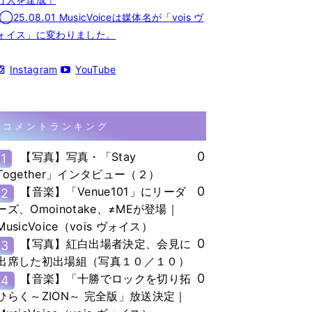
◯25.08.01 MusicVoiceは媒体名が「vois ヴ
ォイス」に変わりました。
Instagram
YouTube
コメントランキング
0
【写真】写真・「Stay
1
Together」インタビュー（２）
0
【音楽】「Venue101」にリーダ
2
ーズ、Omoinotake、≠MEが登場｜
MusicVoice（vois ヴォイス）
0
【写真】紅白出場者決定、会見に
3
出席した初出場組（写真１０／１０）
0
【音楽】「十勝でロックを切り拓
4
ひらく～ZION～ 完全版」放送決定｜