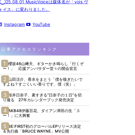
◯25.08.01 MusicVoiceは媒体名が「vois ヴ
ォイス」に変わりました。
Instagram
YouTube
記事アクセスランキング
櫻坂46山﨑天、ギターかき鳴らし「行くぞ
ー！」 応援アンバサダー堂々の開会宣言
山田涼介、香水をまとう「僕を嗅ぎたいで
すよね？すごくいい香りです、僕（笑）」
桜井日奈子、素すぎる“日奈子の１日”を切
り撮る 27年カレンダーブック発売決定
AKB48伊藤百花、ダイアン津田の生「ス
ー！」に大興奮
BE:FIRST初のグローバルEPリリース決定
＆先行曲「BRUCE WAYNE」MV公開