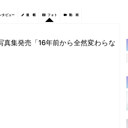
ンタビュー
連 載
フォト
動 画
写真集発売「16年前から全然変わらな