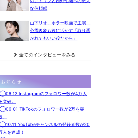
のアドリブと西野七瀬への絶大
な信頼感
山下リオ、ホラー映画で主演
心霊現象も役に活かす「取り憑
かれてもいい役だから」
全てのインタビューをみる
お知らせ
◯06.12 Instagramのフォロワー数が4万人
を突破。
◯06.01 TikTokのフォロワー数が2万を突
破。
◯10.11 YouTubeチャンネルの登録者数が20
万人を達成！