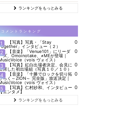
ランキングをもっとみる
コメントランキング
0
【写真】写真・「Stay
1
Together」インタビュー（２）
0
【音楽】「Venue101」にリーダ
2
ーズ、Omoinotake、≠MEが登場｜
MusicVoice（vois ヴォイス）
0
【写真】紅白出場者決定、会見に
3
出席した初出場組（写真１０／１０）
0
【音楽】「十勝でロックを切り拓
4
ひらく～ZION～ 完全版」放送決定｜
MusicVoice（vois ヴォイス）
0
【写真】仁村紗和、インタビュー
5
【エンタメ】
ランキングをもっとみる