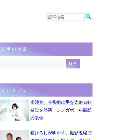
音楽
エンタメ
インタビュー
動画
記事の検索
連載
フォト
インタビュー
南沙良、金密輸に手を染める妊
婦役を熱演 シンガポール撮影
の裏側
舘ひろしが明かす、撮影現場で