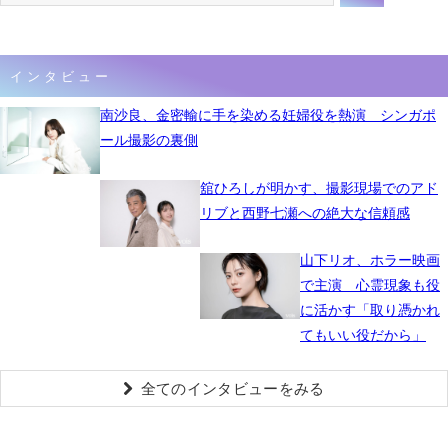
インタビュー
南沙良、金密輸に手を染める妊婦役を熱演 シンガポ
ール撮影の裏側
舘ひろしが明かす、撮影現場でのアド
リブと西野七瀬への絶大な信頼感
山下リオ、ホラー映画
で主演 心霊現象も役
に活かす「取り憑かれ
てもいい役だから」
全てのインタビューをみる