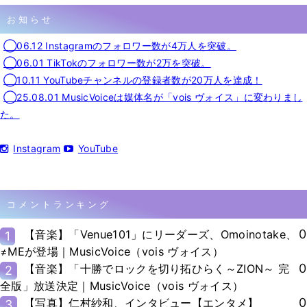
お知らせ
◯06.12 Instagramのフォロワー数が4万人を突破。
◯06.01 TikTokのフォロワー数が2万を突破。
◯10.11 YouTubeチャンネルの登録者数が20万人を達成！
◯25.08.01 MusicVoiceは媒体名が「vois ヴォイス」に変わりまし
た。
Instagram
YouTube
コメントランキング
0
【音楽】「Venue101」にリーダーズ、Omoinotake、
1
≠MEが登場｜MusicVoice（vois ヴォイス）
0
【音楽】「十勝でロックを切り拓ひらく～ZION～ 完
2
全版」放送決定｜MusicVoice（vois ヴォイス）
0
【写真】仁村紗和、インタビュー【エンタメ】
3