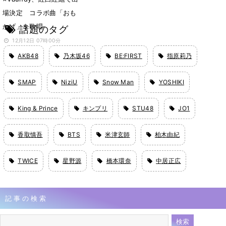
場決定 コラボ曲「おも
かげ」を歌唱
話題のタグ
12月12日 07時00分
AKB48
乃木坂46
BE:FIRST
指原莉乃
SMAP
NiziU
Snow Man
YOSHIKI
King & Prince
キンプリ
STU48
JO1
香取慎吾
BTS
米津玄師
柏木由紀
TWICE
星野源
橋本環奈
中居正広
記事の検索