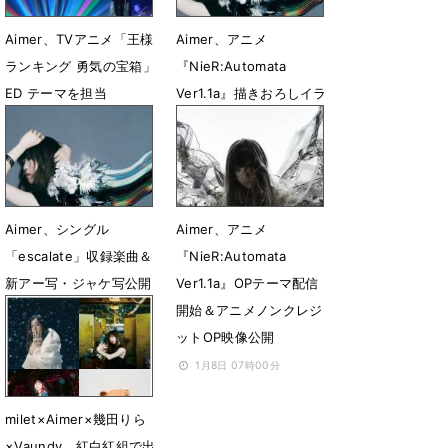
Aimer、TVアニメ「王様
Aimer、アニメ
ランキング 勇気の宝箱」
『NieR:Automata
ED テーマを担当
Ver1.1a』描きおろしイラ
スト使用ジャケ写＆ミニ
3月19日 18時04分
ポスター絵柄を公開
2月4日 23時56分
Aimer、シングル
Aimer、アニメ
「escalate」収録楽曲＆
『NieR:Automata
新アー写・ジャケ写公開
Ver1.1a』OPテーマ配信
開始＆アニメノンクレジ
1月21日 18時08分
ットOP映像公開
1月8日 07時00分
milet×Aimer×幾田りら
×Vaundy、紅白紅組で出