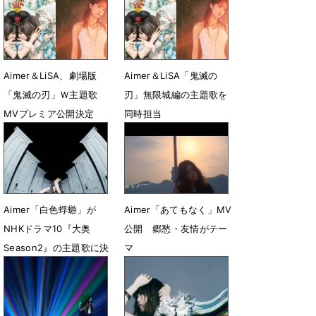
Aimer＆LiSA、劇場版
Aimer＆LiSA「鬼滅の
「鬼滅の刃」Ｗ主題歌
刃」無限城編の主題歌を
MVプレミア公開決定
同時担当
7月20日 19時10分
6月29日 13時43分
Aimer「白色蜉蝣」が
Aimer「あてもなく」MV
NHKドラマ10『大奥
公開 郷愁・友情がテー
Season2』の主題歌に決
マ
定
4月22日 20時10分
8月29日 15時02分