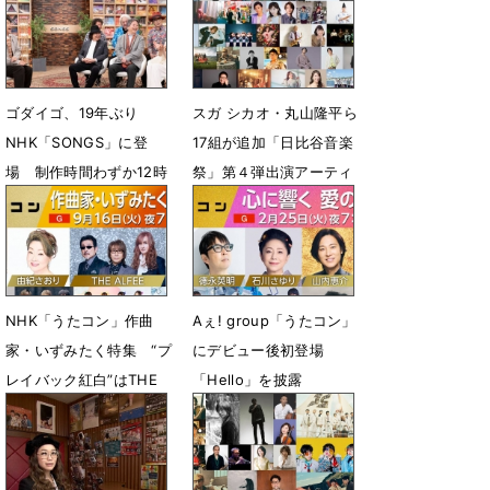
ゴダイゴ、19年ぶり
スガ シカオ・丸山隆平ら
NHK「SONGS」に登
17組が追加「日比谷音楽
場 制作時間わずか12時
祭」第４弾出演アーティ
間!?「銀河鉄道999」秘
スト発表
話
4月24日 14時10分
5月7日 19時06分
NHK「うたコン」作曲
Aぇ! group「うたコン」
家・いずみたく特集 “プ
にデビュー後初登場
レイバック紅白”はTHE
「Hello」を披露
ALFEEが登場
2月19日 07時00分
9月9日 13時22分