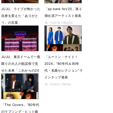
JUJU、ライブが怖かった
「ap bank fes'25」第２
自身を変えた「ありがと
弾出演アーティスト発表
う」の言葉
11月27日 17時00分
2月6日 14時06分
JUJU、東京ドームで一夜
「ユーミン・ナイト！
限りの大人の歌謡祭で見
2024」“80年代＆90年
せた未来「これからの20
代・名曲セレクション”ラ
年に続くように」
インナップ発表
2月29日 12時00分
1月30日 17時16分
「The Covers」“80年代
のラブソング・ヒット曲