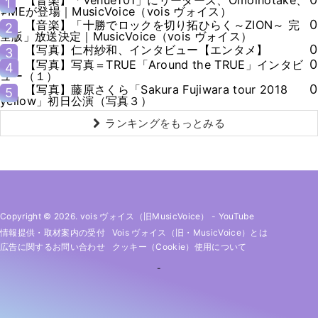
1
≠MEが登場｜MusicVoice（vois ヴォイス）
0
【音楽】「十勝でロックを切り拓ひらく～ZION～ 完
2
全版」放送決定｜MusicVoice（vois ヴォイス）
0
【写真】仁村紗和、インタビュー【エンタメ】
3
0
【写真】写真＝TRUE「Around the TRUE」インタビ
4
ュー（１）
0
【写真】藤原さくら「Sakura Fujiwara tour 2018
5
yellow」初日公演（写真３）
ランキングをもっとみる
Copyright © 2026. vois ヴォイス（旧MusicVoice）
-
YouTube
情報提供・取材案内の受付
Vois ヴォイス（旧・MusicVoice）とは
広告に関するお問い合わせ
クッキー（cookie）使用について
-