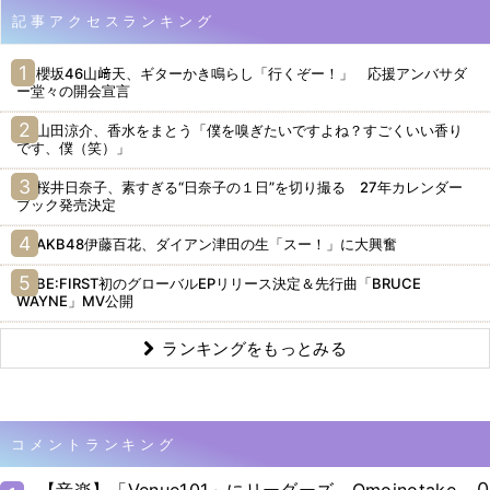
記事アクセスランキング
櫻坂46山﨑天、ギターかき鳴らし「行くぞー！」 応援アンバサダ
ー堂々の開会宣言
山田涼介、香水をまとう「僕を嗅ぎたいですよね？すごくいい香り
です、僕（笑）」
桜井日奈子、素すぎる“日奈子の１日”を切り撮る 27年カレンダー
ブック発売決定
AKB48伊藤百花、ダイアン津田の生「スー！」に大興奮
BE:FIRST初のグローバルEPリリース決定＆先行曲「BRUCE
WAYNE」MV公開
ランキングをもっとみる
コメントランキング
0
【音楽】「Venue101」にリーダーズ、Omoinotake、