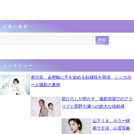
記事の検索
インタビュー
南沙良、金密輸に手を染める妊婦役を熱演 シンガポ
ール撮影の裏側
舘ひろしが明かす、撮影現場でのアド
リブと西野七瀬への絶大な信頼感
山下リオ、ホラー映
画で主演 心霊現象