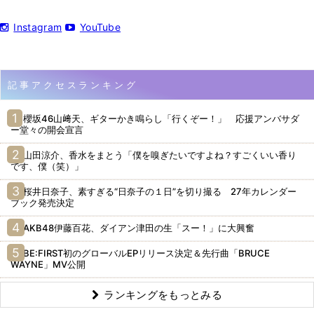
Instagram
YouTube
記事アクセスランキング
櫻坂46山﨑天、ギターかき鳴らし「行くぞー！」 応援アンバサダ
ー堂々の開会宣言
山田涼介、香水をまとう「僕を嗅ぎたいですよね？すごくいい香り
です、僕（笑）」
桜井日奈子、素すぎる“日奈子の１日”を切り撮る 27年カレンダー
ブック発売決定
AKB48伊藤百花、ダイアン津田の生「スー！」に大興奮
BE:FIRST初のグローバルEPリリース決定＆先行曲「BRUCE
WAYNE」MV公開
ランキングをもっとみる