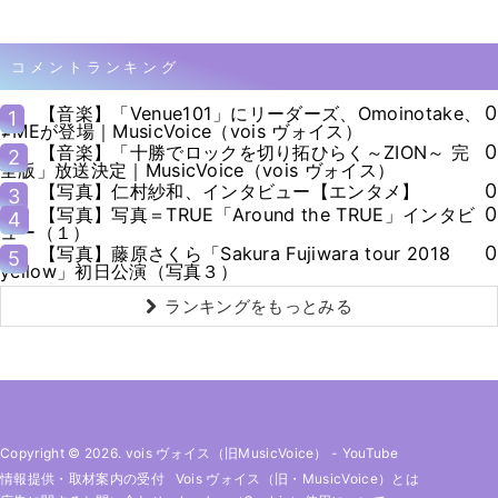
コメントランキング
0
【音楽】「Venue101」にリーダーズ、Omoinotake、
1
≠MEが登場｜MusicVoice（vois ヴォイス）
0
【音楽】「十勝でロックを切り拓ひらく～ZION～ 完
2
全版」放送決定｜MusicVoice（vois ヴォイス）
0
【写真】仁村紗和、インタビュー【エンタメ】
3
0
【写真】写真＝TRUE「Around the TRUE」インタビ
4
ュー（１）
0
【写真】藤原さくら「Sakura Fujiwara tour 2018
5
yellow」初日公演（写真３）
ランキングをもっとみる
Copyright © 2026. vois ヴォイス（旧MusicVoice）
-
YouTube
情報提供・取材案内の受付
Vois ヴォイス（旧・MusicVoice）とは