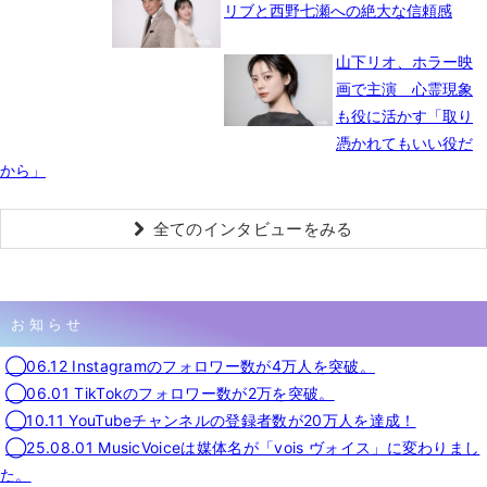
リブと西野七瀬への絶大な信頼感
山下リオ、ホラー映
画で主演 心霊現象
も役に活かす「取り
憑かれてもいい役だ
から」
全てのインタビューをみる
お知らせ
◯06.12 Instagramのフォロワー数が4万人を突破。
◯06.01 TikTokのフォロワー数が2万を突破。
◯10.11 YouTubeチャンネルの登録者数が20万人を達成！
◯25.08.01 MusicVoiceは媒体名が「vois ヴォイス」に変わりまし
た。